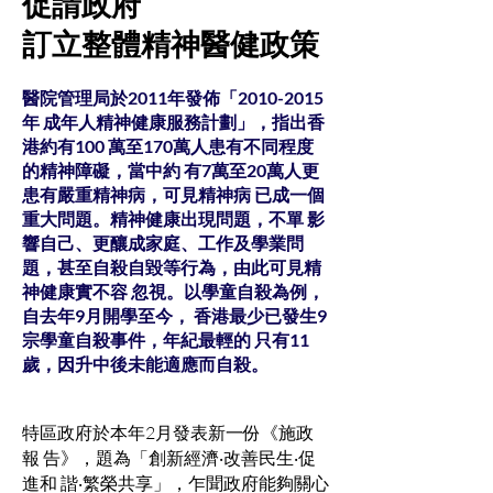
促請政府
訂立整體精神醫健政策
醫院管理局於2011年發佈「2010-2015
年 成年人精神健康服務計劃」，指出香
港約有100 萬至170萬人患有不同程度
的精神障礙，當中約 有7萬至20萬人更
患有嚴重精神病，可見精神病 已成一個
重大問題。精神健康出現問題，不單 影
響自己、更釀成家庭、工作及學業問
題，甚至自殺自毀等行為，由此可見精
神健康實不容 忽視。以學童自殺為例，
自去年9月開學至今， 香港最少已發生9
宗學童自殺事件，年紀最輕的 只有11
歲，因升中後未能適應而自殺。
特區政府於本年2月發表新一份《施政
報 告》，題為「創新經濟‧改善民生‧促
進和 諧‧繁榮共享」，乍聞政府能夠關心