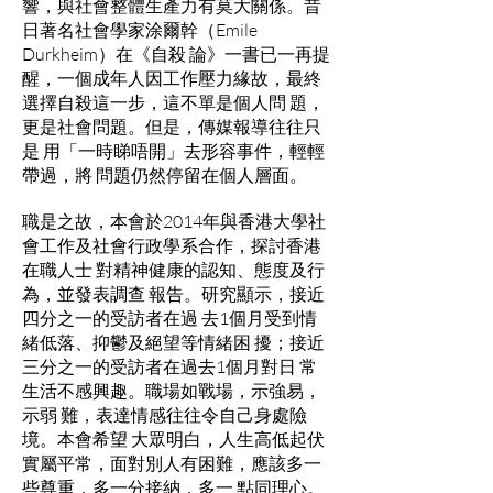
響，與社會整體生產力有莫大關係。昔
日著名社會學家涂爾幹（Emile
Durkheim）在《自殺 論》一書已一再提
醒，一個成年人因工作壓力緣故，最終
選擇自殺這一步，這不單是個人問 題，
更是社會問題。但是，傳媒報導往往只
是 用「一時睇唔開」去形容事件，輕輕
帶過，將 問題仍然停留在個人層面。
職是之故，本會於2014年與香港大學社
會工作及社會行政學系合作，探討香港
在職人士 對精神健康的認知、態度及行
為，並發表調查 報告。研究顯示，接近
四分之一的受訪者在過 去1個月受到情
緒低落、抑鬱及絕望等情緒困 擾；接近
三分之一的受訪者在過去1個月對日 常
生活不感興趣。職場如戰場，示強易，
示弱 難，表達情感往往令自己身處險
境。本會希望 大眾明白，人生高低起伏
實屬平常，面對別人有困難，應該多一
些尊重，多一分接納，多一 點同理心。