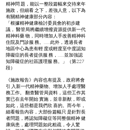
精神問 題，能以一整段篇幅來交待來年
施政，但細看 之下，差強人意，以下為
有關精神健康部分內容：
「根據精神健康檢討委員會的初步建
議， 醫管局將繼續增撥資源提供新一代
精神科藥 物，同時增加人手改善精神科
住院及門診服 務。……此外，透過長者
地區中心為患有輕 度或輕度至中度認知
障礙症的長者提供服 務，……並加強認
知障礙症的社區護理服 務。」（第227
段）
《施政報告》內容也有提及，政府將會
引 入新一代精神藥物、增加人手處理醫
務工作。 翻查醫管局資料，這些工作其
實已在去年開始 實施，並非新猷，即或
如此，這些都是我們欣 喜的。而今年，
細看報告內容，大部份篇幅只 是針對長
者問題，將認知障礙症等同整個精神 健
康病患，處理問題如此粗疏，令人驚