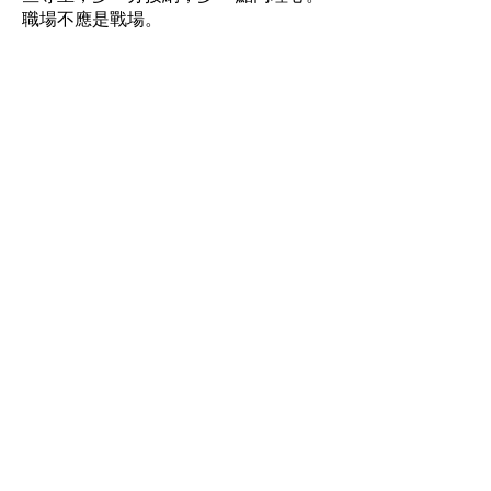
職場不應是戰場。
或許，環境改變不了，但我們先由自己
做 起，推己及人。鼓勵大家細閱本期內
容，了解情緒健康。正逢新春佳節，祝
願人人身心康泰，天天好心情！
心晴行動慈善基金出版委員會 2016年2
月
Hotline:
(+852)
2301 2303
(For help
seeking, booking and enquiry on
counselling service)
Donation Enquiry:
(+852)
3690 1000
General Enquiry:
(+852)
2947 8669
Email:
joyful@jmhf.org
Address:
Unit
1001-1003
, 10/F, New