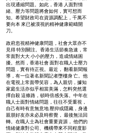
出現通縮問題。如此，香港 人面對情
緒、壓力等問題將會如何，實可想而
知。希望財政司在資源調配上，千萬不
要向本 來已被漠視的精神健康範疇開
刀。
政府忽視精神健康問題，社會大眾亦不
見得 特別關注。香港生活節奏急速，常
常面對大大 小小的壓力，造成情緒困
擾。然而，香港社會 面對在職人士壓力
問題，實有待正視。最近， 翻看新聞報
導，有一位著名新聞記者墮樓身 亡。他
在電視上常面帶笑容，為人親切，據知
家庭生活亦似乎相當美滿，怎料突然選
擇自殺 這條路，頓時倍感失落。中年在
職人士面對情緒問題，往往不受重視，
自己有時有意無意地 壓抑或隱藏，身邊
親朋好友亦未必及時察覺， 最後無法回
轉。在職人士為社會重要資源， 他們的
情緒健康對公司、機構帶來不同程度影