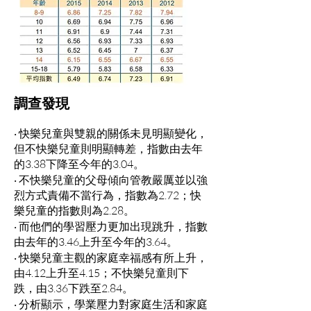
調查發現
‧ 快樂兒童與雙親的關係未見明顯變化，
但不快樂兒童則明顯轉差，指數由去年
的3.38下降至今年的3.04。
‧ 不快樂兒童的父母傾向管教嚴厲並以強
烈方式責備不當行為，指數為2.72；快
樂兒童的指數則為2.28。
‧ 而他們的學習壓力更加出現跳升，指數
由去年的3.46上升至今年的3.64。
‧ 快樂兒童主觀的家庭幸福感有所上升，
由4.12上升至4.15；不快樂兒童則下
跌，由3.36下跌至2.84。
‧ 分析顯示，學業壓力對家庭生活和家庭