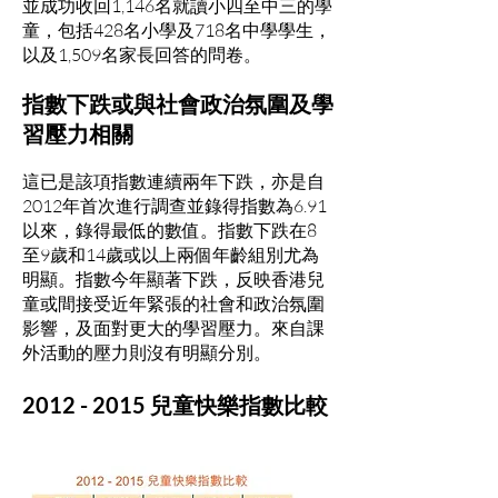
並成功收回1,146名就讀小四至中三的學
童，包括428名小學及718名中學學生，
以及1,509名家長回答的問卷。
指數下跌或與社會政治氛圍及學
習壓力相關
這已是該項指數連續兩年下跌，亦是自
2012年首次進行調查並錄得指數為6.91
以來，錄得最低的數值。指數下跌在8
至9歲和14歲或以上兩個年齡組別尤為
明顯。指數今年顯著下跌，反映香港兒
童或間接受近年緊張的社會和政治氛圍
影響，及面對更大的學習壓力。來自課
外活動的壓力則沒有明顯分別。
2012 - 2015
兒童快樂指數比較