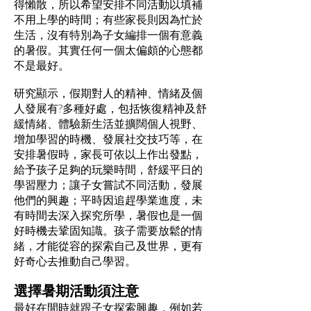
得懶散，所以希望安排不同活動以填補
不用上學的時間；有些家長則因為忙於
生活，沒有特別為子女編排一個有意義
的暑假。其實任何一個太偏頗的心態都
不是最好。
研究顯示，假期對人的精神、情緒及個
人發展有?多種好處，包括恢復精神及舒
緩情緒、體驗新生活並擴闊個人視野、
增加學習的時機、發展社交技巧等，在
安排暑假時，家長可依以上作出發點，
給予孩子足夠的玩樂時間，舒緩平日的
學習壓力；讓子女嘗試不同活動，發展
他們的興趣；平時因追趕學業進度，未
有時間去深入探究所學，暑假也是一個
好時機去鞏固知識。孩子需要放鬆的情
緒，才能從容的探索自己及世界，更有
好奇心去推動自己學習。
選擇暑期活動須注意
最好在閒時就跟子女探索興趣，例如若