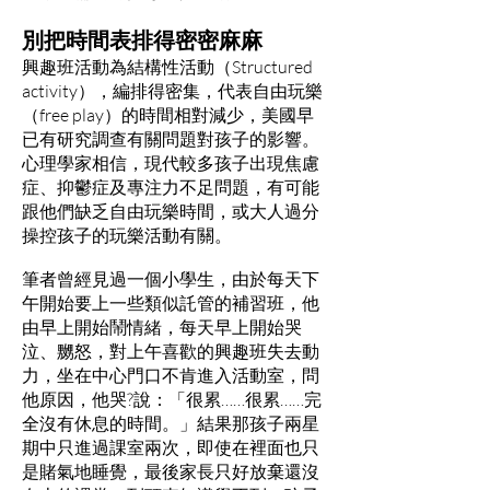
別把時間表排得密密麻麻
興趣班活動為結構性活動（Structured
activity），編排得密集，代表自由玩樂
（free play）的時間相對減少，美國早
已有研究調查有關問題對孩子的影響。
心理學家相信，現代較多孩子出現焦慮
症、抑鬱症及專注力不足問題，有可能
跟他們缺乏自由玩樂時間，或大人過分
操控孩子的玩樂活動有關。
筆者曾經見過一個小學生，由於每天下
午開始要上一些類似託管的補習班，他
由早上開始鬧情緒，每天早上開始哭
泣、嬲怒，對上午喜歡的興趣班失去動
力，坐在中心門口不肯進入活動室，問
他原因，他哭?說：「很累……很累……完
全沒有休息的時間。」結果那孩子兩星
期中只進過課室兩次，即使在裡面也只
是賭氣地睡覺，最後家長只好放棄還沒