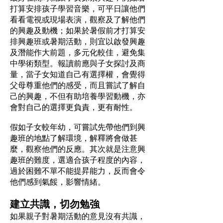
打算安排孩子學習音樂，可平日讓他們
看看電視或現場表演，觀察及了解他們
的興趣及動機；如果於暑假前才打算安
排興趣班或暑期活動，則宜以啟發興趣
及潛能作大前題，多元化較佳，避免集
中學術類型。報讀前應與子女探討及商
量，當子女知道自己有選擇權，會覺得
父母尊重他們的感受，而且嘗試了解自
己的興趣，不但有助培養學習動機，亦
會對自己的選擇更負責，更有耐性。
假如子女較年幼，可嘗試先帶他們到興
趣班的地點了解環境，解釋將會做甚
麼，觀察他們的反應。其次就是注意興
趣班的難度，選適合孩子程度的內容，
過於困難不單不能提昇能力，反而會令
他們感到氣餒，影響情緒。
建立共識，切勿勉強
如果親子對暑期活動的意見沒有共識，