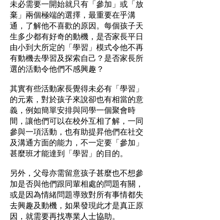
未必需要一開始就只有「參加」或「放
棄」兩個極端的選擇，最重要在乎溝
通，了解他不喜歡的原因。每個孩子天
生多少都有好奇的動機，是否家長平日
由小到大所定的「學習」模式令他不再
有動機去學習及探索自己？是否家長所
選的活動令他們不感興趣？
其實有些活動家長覺得未必有「學習」
的元素，對於孩子來說卻也有相當的意
義，例如簡單安排與同學一個聚會時
間，讓他們可以在校外互相了解，一同
參與一項活動，也有助提昇他們在社交
及溝通方面的能力，不一定要「參加」
甚麼班才能達到「學習」的目的。
另外，父母亦需留意孩子甚麼也不想參
加是否與他們跟同輩相處的問題有關，
或是因為情緒問題導致對所有事情都失
去興趣及動機，如果發現此才是真正原
因，就需要再找專業人士協助。