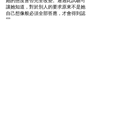
她的態度會否完全改變。通過此試驗可
讓她知道，對於別人的要求原來不是她
自己想像般必須全部答應，才會得到認
同。
例子二：
B很害怕坐交通工具，每次都會出現流
冷汗、手震等身體反應。
輔導者讓他嘗試先坐一些他比較能接受
的交通工具，例如電車，並避開繁忙時
間，一旦他無法忍受時，亦可以很快下
車。在這之前，輔導者會先跟他研究，
讓他知道每年電車的意外發生率有多
少，從一個理性及現實的角度跟他分
析。當他感到坐電車其實很安全時，輔
導者便會讓他去嘗試其他交通工具，讓
他逐漸克服原來的恐懼。