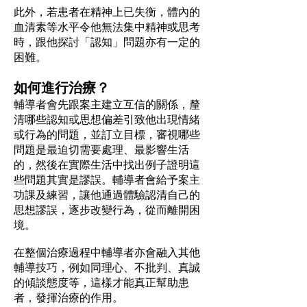
此外，若患者在精神上已失衡，體內的
血清素等水平令他無法集中精神或思考
時，跟他探討「認知」問題亦有一定的
困難。
如何進行治療？
輔導者會先跟案主建立互信的關係，釐
清哪些認知或思想偏差引致他出現情緒
或行為的問題，並訂立目標，審視哪些
問題是最迫切需要處理、最影響生活
的，然後在實際生活中找出例子證明這
些問題其實是謬誤。輔導者會給予案主
功課及練習，讓他通過體驗認清自己的
思想謬誤，逐步改變行為，從而離開困
境。
在整個治療過程中輔導者亦會融入其他
輔導技巧，例如同理心、不批判、真誠
的傾談態度等，這樣才能真正幫助患
者，發揮治療的作用。