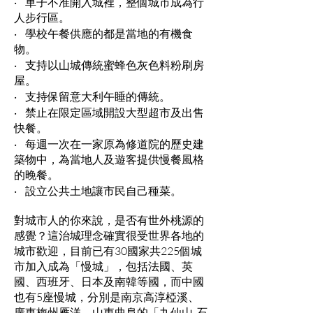
‧ 車子不准開入城裡，整個城市成為行
人步行區。
‧ 學校午餐供應的都是當地的有機食
物。
‧ 支持以山城傳統蜜蜂色灰色料粉刷房
屋。
‧ 支持保留意大利午睡的傳統。
‧ 禁止在限定區域開設大型超市及出售
快餐。
‧ 每週一次在一家原為修道院的歷史建
築物中，為當地人及遊客提供慢餐風格
的晚餐。
‧ 設立公共土地讓市民自己種菜。
對城市人的你來說，是否有世外桃源的
感覺？這治城理念確實很受世界各地的
城市歡迎，目前已有30國家共225個城
市加入成為「慢城」，包括法國、英
國、西班牙、日本及南韓等國，而中國
也有5座慢城，分別是南京高淳椏溪、
廣東梅州雁洋、山東曲阜的「九仙山-石