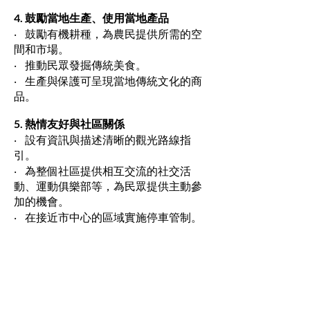
4. 鼓勵當地生產、使用當地產品
‧ 鼓勵有機耕種，為農民提供所需的空
間和市場。
‧ 推動民眾發掘傳統美食。
‧ 生產與保護可呈現當地傳統文化的商
品。
5. 熱情友好與社區關係
‧ 設有資訊與描述清晰的觀光路線指
引。
‧ 為整個社區提供相互交流的社交活
動、運動俱樂部等，為民眾提供主動參
加的機會。
‧ 在接近市中心的區域實施停車管制。
6. 創造慢城自覺意識
‧ 向所有民眾推廣家庭生涯與健康生活
規劃觀念。
‧ 鼓勵學校、醫院、社區中心及旅行社
等用當地貨。