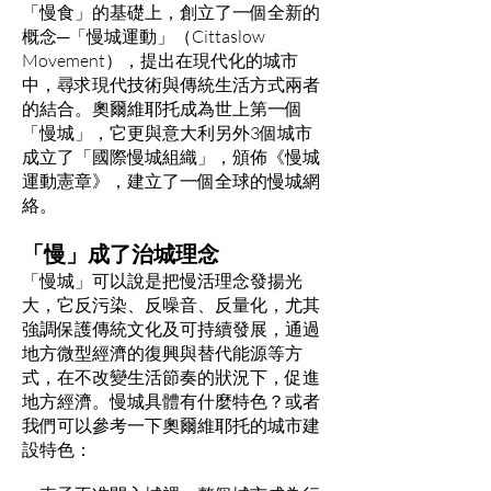
「慢食」的基礎上，創立了一個全新的
概念─「慢城運動」（Cittaslow
Movement），提出在現代化的城市
中，尋求現代技術與傳統生活方式兩者
的結合。奧爾維耶托成為世上第一個
「慢城」，它更與意大利另外3個城市
成立了「國際慢城組織」，頒佈《慢城
運動憲章》，建立了一個全球的慢城網
絡。
「慢」成了治城理念
「慢城」可以說是把慢活理念發揚光
大，它反污染、反噪音、反量化，尤其
強調保護傳統文化及可持續發展，通過
地方微型經濟的復興與替代能源等方
式，在不改變生活節奏的狀況下，促進
地方經濟。慢城具體有什麼特色？或者
我們可以參考一下奧爾維耶托的城市建
設特色：