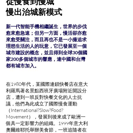
從慢食到慢城
慢出治城新模式
新一代智能手機相繼誕生，世界的步伐
愈來愈急速；但另一方面，慢活卻亦愈
來愈受關注，而且再也不是一小撮追求
理想生活的人的玩意，它已發展至一個
城市建設的概念，並且得到全球30個國
家200多個城市的響應，連中國和台灣
都有城市加入。
在1980年代，某國際連鎖快餐店在意大
利羅馬著名景點西班牙廣場附近開設分
店，遭到一班反對快餐文化的人士抗
議，他們為此成立了國際慢食運動
（International?Slow?Food?
Movement），發展到後來成了歐洲一
個具一定影響力的組織。1999年意大利
奧爾維耶托舉辦美食節，一班追隨者在