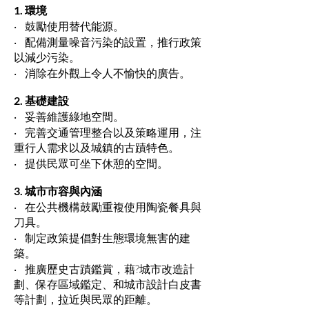
1. 環境
‧ 鼓勵使用替代能源。
‧ 配備測量噪音污染的設置，推行政策
以減少污染。
‧ 消除在外觀上令人不愉快的廣告。
2. 基礎建設
‧ 妥善維護綠地空間。
‧ 完善交通管理整合以及策略運用，注
重行人需求以及城鎮的古蹟特色。
‧ 提供民眾可坐下休憩的空間。
3. 城市市容與內涵
‧ 在公共機構鼓勵重複使用陶瓷餐具與
刀具。
‧ 制定政策提倡對生態環境無害的建
築。
‧ 推廣歷史古蹟鑑賞，藉?城市改造計
劃、保存區域鑑定、和城市設計白皮書
等計劃，拉近與民眾的距離。