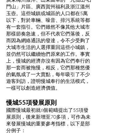
門山」片區、廣西賀州福利及浙江溫州
玉壺。這些城鎮或城區的人口都在5萬
以下，對於車輛、噪音、排污系統等都
有一套指引。它們雖然不像其他大城市
那樣節奏急速，但不代表它們落後，反
而因為網絡通訊的發達，令不少受夠了
大城市生活的人選擇重回這些小城鎮，
並仍然可以繼續他們原來的工作。事實
上，慢城的經濟亦沒有因為它們奉行的
那一套而被拖慢，相反，它們那種悠優
的氣氛成了一大賣點，每年吸引了不少
遊客到訪，證明慢城奉行的生活模式，
一樣可以創造經濟價值。
慢城55項發展原則
國際慢城最初就6個範疇提出了55項發
展原則，後來新增至70多項，可作為未
來發展慢城的重要參考指標，以下是部
分例子：