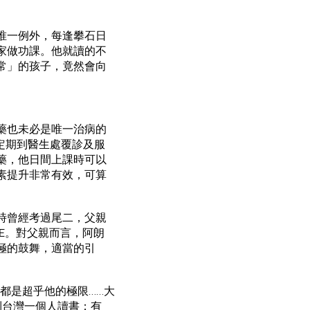
唯一例外，每逢攀石日
家做功課。他就讀的不
常」的孩子，竟然會向
藥也未必是唯一治病的
定期到醫生處覆診及服
藥，他日間上課時可以
素提升非常有效，可算
時曾經考過尾二，父親
E。對父親而言，阿朗
極的鼓舞，適當的引
都是超乎他的極限……大
到台灣一個人讀書；有