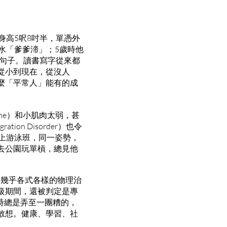
身高5呎8吋半，單憑外
水「爹爹渧」；5歲時他
的句子。讀書寫字從來都
從小到現在，從沒人
麼「平常人」能有的成
one）和小肌肉太弱，甚
on Disorder）也令
上游泳班，同一姿勢，
去公園玩單槓，總見他
，幾乎各式各樣的物理治
級期間，還被判定是專
時總是弄至一團糟的，
敢想。健康、學習、社