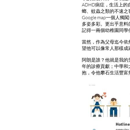
ADHD病症，生活上
螂、蚊蟲之類的不速之
Google map一
多姿多彩。更出乎意料
記得一兩個幼稚園同學
當然，作為父母迄今依
望他可以像常人那樣成
阿朗是誰？他就是我的
年的診療貢獻；中學和
抱，令他攀石生活豐富
Hotline
enquiry