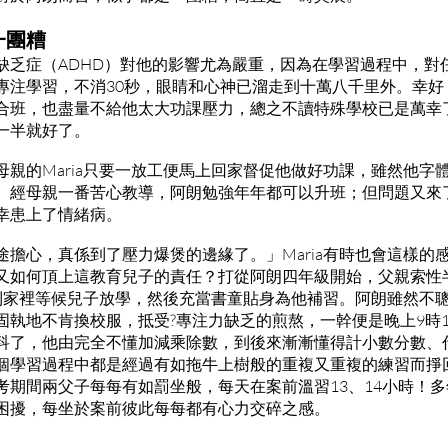
一團糟
缺乏症（ADHD）對他的影響尤為嚴重，因為在學習過程中，對
專注學習，不消30秒，眼睛和心神已溜走到十萬八千里外。幸好
合班，也盡量不給他太大功課壓力，總之不讀特殊學校已是萬幸
一半就好了。
母親的Maria只要一放工便馬上回家督促他做好功課，雖然他字
。經母親一番苦心教導，阿朗勉強年年都可以升班；但問題又來了，
幸患上了情緒病。
途擔心，真係到了壓力爆煲的邊緣了。」Maria有時也會這樣的
又如何頂上這教育兒子的責任？打從阿朗四年級開始，父親索性
到家裡等候兒子放學，然後充當書童貼身為他補習。阿朗雖然不
固執地不肯換校服，抵受?專注力缺乏的煎熬，一幹便是晚上9時
科了，他由完全不懂加減乘除數，到後來漸漸懂得計小數分數、
個學習過程中都是經過有如拖牛上樹般的重複又重複的練習而掙
考期間兩父子每每有如罰坐般，每天在案前溫習13、14小時！
困擾，每坐於案前彼此每每都有心力交碎之感。