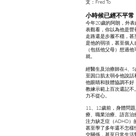
文：Fred To
小時候已經不平常
今年20歲的阿朗，外
表觀看，你以為他是營
走路還是步履不穩，甚
是他的弱項，甚至個人
（包括他父母）想過他
就。
經醫生及治療師在4、5歲
至因口肌太弱令他說話和發音
他眼睛和肢體協調不好
教練示範上百次還記不
力不從心。
11、12歲前，身體問
療、職業治療、語言治
注力缺乏症（ADHD
甚至學了多年還不怎樣
交關係，甚至日常生活