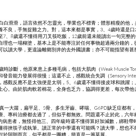
表白白滑滑，語言依然不怎靈光，學業也不標青；體形精瘦的他，
養不良，手無捉雞之力。對，這本來都是事實，3、4歲時還是口
至7、8歲還不懂得用刀叉筷吃飯，12歲前還未能讀出一句完整
自理也一塌糊塗，基本上是不能專注於任何事物超過兩分鐘的，
可以讀大學，更遑論離鄉別井的去外國讀書；亦不可能指望有甚
時診斷，他原來患上多種毛病，包括大肌肉（Weak Muscle T
能力發展得很慢；這還不止，感觀統合失調（Sensory Integrati
，感觀反應不是太強便是太弱，5、6歲還不懂得接皮球和跳躍；
上心。由於肌肉軟若棉花，全身也乏力，協調得更差，每次帶他
題真一大籮，扁平足、S骨、多生牙齒、哮喘、G6PD缺乏症都有
療、專科治療都去過了，但似乎都無效。問題還不止於此，六年
）的病患者，無怪得他三、四年級時還不懂得算好加減數，綁鞋帶
懂得挾筷子或執筆。讀正常的中學還有可能嗎？讀大學，想也不
對於阿朗而言，似乎都是一團糟，簡直是一籌莫展。