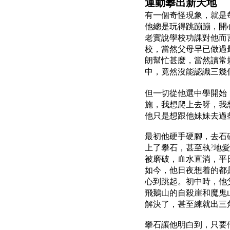
運動攀出新天地
有一個奇怪現象，就是
他總是玩得跳蹦蹦，開
老實說學校功課對他而
校，當然父母早已做過
朗幫忙甚麼，當然讀常
中，竟然沒能認識三幾
但一切從他選中學開始
施，我想爬上去呀，我
他只是想跟他妹妹去過些
最初他硬手硬腳，去石
上了攀石，甚至執?地
被磨破，血水直淌，平
如今，他日夜想着的都
心到跳起。初中時，他父
飛鵝山的自殺崖和魔鬼
解決了，甚至練就出三
攀石讓他明白到，只要