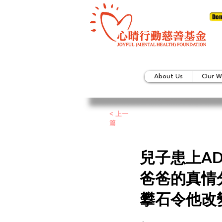
Don
About Us
Our W
< 上一
篇
兒子患上AD
爸爸的真情
攀石令他改