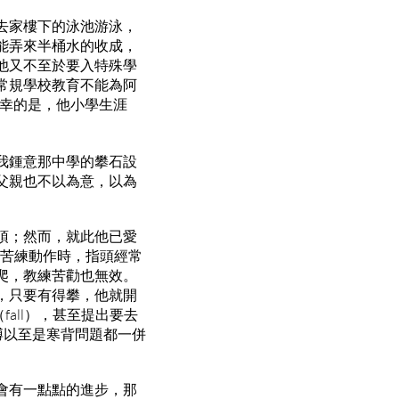
去家樓下的泳池游泳，
能弄來半桶水的收成，
他又不至於要入特殊學
常規學校教育不能為阿
不幸的是，他小學生涯
我鍾意那中學的攀石設
父親也不以為意，以為
頂；然而，就此他已愛
館苦練動作時，指頭經常
爬，教練苦勸也無效。
，只要有得攀，他就開
fall），甚至提出要去
膊以至是寒背問題都一併
會有一點點的進步，那