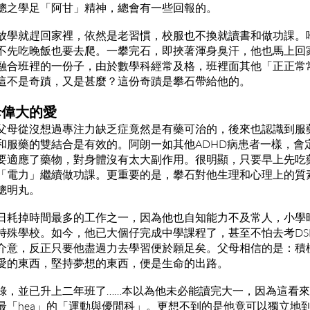
總之學足「阿甘」精神，總會有一些回報的。
放學就趕回家裡，依然是老習慣，校服也不換就讀書和做功課。
不先吃晚飯也要去爬。一攀完石，即挾著渾身臭汗，他也馬上回
融合班裡的一份子，由於數學科經常及格，班裡面其他「正正常
這不是奇蹟，又是甚麼？這份奇蹟是攀石帶給他的。
母偉大的愛
父母從沒想過專注力缺乏症竟然是有藥可治的，後來也認識到服
和服藥的雙結合是有效的。阿朗一如其他ADHD病患者一樣，會
要適應了藥物，對身體沒有太大副作用。很明顯，只要早上先吃
「電力」繼續做功課。更重要的是，攀石對他生理和心理上的質
聰明丸。
日耗掉時間最多的工作之一，因為他也自知能力不及常人，小學
特殊學校。如今，他已大個仔完成中學課程了，甚至不怕去考DS
介意，反正只要他盡過力去學習便於願足矣。父母相信的是：積
愛的東西，堅持夢想的東西，便是生命的出路。
錄，並已升上二年班了……本以為他未必能讀完大一，因為這看來
最「hea」的「運動與優閒科」。更想不到的是他竟可以獨立地