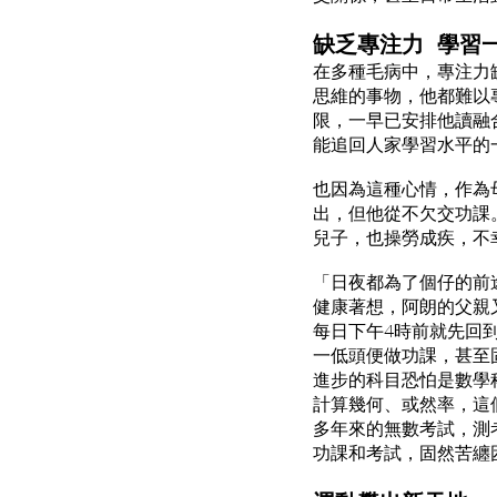
缺乏專注力 學習
在多種毛病中，專注力
思維的事物，他都難以
限，一早已安排他讀融
能追回人家學習水平的
也因為這種心情，作為
出，但他從不欠交功課
兒子，也操勞成疾，不
「日夜都為了個仔的前
健康著想，阿朗的父親
每日下午4時前就先回
一低頭便做功課，甚至
進步的科目恐怕是數學
計算幾何、或然率，這
多年來的無數考試，測
功課和考試，固然苦纏