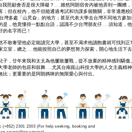
的自我照顧會否是很大障礙？……雖然阿朗宿舍內被他弄到一團糟
客；但在校內，他不但能通過考試和功課多個難關，非常適應校
個人獨闖台灣多處「山旯旮」的地方；甚至代表大學去台灣不同地方參
的是，他竟懂得一點點台語，認識不少台灣朋友仔……須知道，
仔的名字而已！
然不敢奢望他必定能讀完大學，甚至不渴求他讀飽書就可找到正
家立室，總之……他能按照自己的夢想努力探索，開心地生活下
兒子，廿年來我和太太為他屢敗屢戰，從不放棄的精神感到驕傲
大學老師的包容和鼓舞……尤其台南崑山科技大學的人文主義精
無比；更重要的是阿朗媽咪的無限愛心與付出。
:
(+852) 2301 2303 (For help seeking, booking and
 on counselling service)