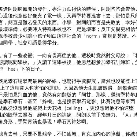
每逢阿朗脾氣開始發作，專注力跌得快的時候，阿朗爸爸會帶他
心過後他竟然好像充了電一樣，又再堅持要溫書下去，那怕是只
言，簡直是難若登天的東西。小學，對阿朗而言是失敗的，幸好
最壞準備，必要時入特殊學校也不一定是壞事；反正父親更相信
規學校最少可讓小孩子明白所謂社會的「norm」常規是甚麼。
個同學，社交可謂是得零分。
，有了一些改變。一向有畏高症的他，選校時竟然對父母說：「
想讀呢間學校。」入讀了這學校後，他忽然想參加攀石訓練班，
「hea」下的日子。
硤尾攀石場攀爬最易的路線，也驚得手騰腳震，當然也沒能登上
愛上了這種常人也害怕的運動。又因為他天生肌膚嫩滑，到攀岩
日最怕見到血的他，竟然有如翻版的「阿甘」那樣，繼續堅持攀
是攀石攀石，甚至「捽機」也是搜索攀石電影、比賽消息等東西
親從沒想過他能爬上天花板（ceiling），更沒想過他不怕速墜（
山的陡壁去攀石。經年月日的訓練，阿朗以前手指無力、「A」
角身形，手臂青筋也暴現！攀石真神妙啊。
他肯去幹，只要不畏艱辛，不怕疲憊，肯克服內心的障礙，你總