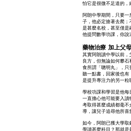
怕它是很微不足道的，
阿朗中學期間，只要一
子，他必定搶著去爬；
是甚麼名校，甚至僅是
他提問數學功課，你說
藥物治療 加上父
其實阿朗讀中學以前，
良方，但無論如何攀石
食所謂「聰明丸」，只
聽一點書，回家後也有
是提升專注力的另一粒
學校功課和學習是他每
一直擔心他可能要入讀
考取得甚麼成績都毫不
導，讓兒子追尋他所喜
如今，阿朗已獲大學取
學讀甚麼科目？那就是