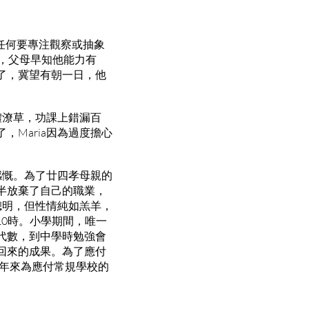
任何要專注觀察或抽象
，父母早知他能力有
了，冀望有朝一日，他
體潦草，功課上錯漏百
Maria因為過度擔心
感慨。為了廿四孝母親的
半放棄了自己的職業，
聰明，但性情純如羔羊，
10時。小學期間，唯一
代數，到中學時勉強會
回來的成果。為了應付
多年來為應付常規學校的