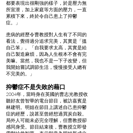
都要表現出很剛強的樣子，於是壓力無
所宣泄，加上家庭等方面的壓力，一直
累積下來，終於令自己患上了抑鬱
症。」
患病的經歷令曹教授對人生有了不同的
看法，覺得過分追求完美，其實是「搵
自己笨」。「自我要求太高，其實是給
自己製造麻煩，因為人生根本不會有完
美嘛。當然，我也不是一下子改變，但
我開始嘗試調節生活，慢慢接受人總有
不完美的。」
抑鬱症不是失敗的藉口
2004年，當時身在英國的曹志光教授收
聽好友曾智華的電台節目，被訪嘉賓是
林建明。明姐在節目上講述自己患抑鬱
症的經歷，說甚至曾經想過買炭自殺。
局外人可能未必完全理解，但曹教授卻
感同身受。節目結束後，曹教授立即發