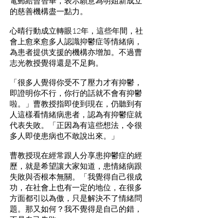
電郵給曾智華，表示願意為明姐新成立
的慈善機構盡一點力。
心晴行動成立轉眼12年，這些年間，社
會上愈來愈多人認識抑鬱症等情緒病，
為患者提供支援的機構亦增加。不過曹
志光教授覺得還是不足夠。
「很多人覺得你受不了壓力才有抑鬱，
即證明你不行，你行的話就不會有抑鬱
啦。」曹教授指即使到現在，仍聽到有
人這樣看情緒病患者，認為有抑鬱症就
代表失敗。「正因為有這些想法，令很
多人即使患病也不敢說出來。」
曹教授現在經常跟人分享患抑鬱症的經
歷，就是希望讓大家知道，患情緒病跟
失敗與否根本無關。「我覺得自己很成
功，在社會上也有一定的地位，在很多
方面都引以為傲，只是解決不了情緒問
題。那又如何？我不覺得是自己的錯，