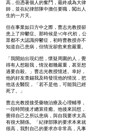
高，但憑著個人的奮鬥，最終成為大律
師，並在紀律部隊中擔任要職，闖出人
生的一片天。
但在事業如日方中之際，曹志光教授卻
患上了抑鬱症。那時候是90年代初，公
眾都不大認識抑鬱症，初時曹教授亦不
知道自己患病，但情況卻愈來愈嚴重。
「我開始出現幻想，懷疑周圍的人，覺
得有人想殺我，情況都幾嚴重，甚至想
過要自殺。」曹志光教授憶述。幸好，
他的好友查錫我及時發現他的情況，把
他送去醫院，「若不是他，可能我已經
死了。」
曹志光教授接受藥物治療及心理輔導，
一段時間後才總算痊癒。他後來回想，
覺得自己之所以患病，與自我要求太高
有很大關係。「紀律部隊的要求本來就
很高，我對自己的要求亦非常高，凡事