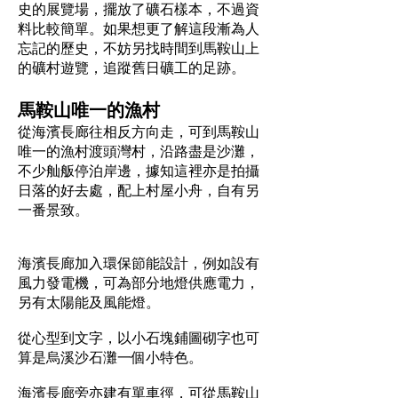
史的展覽場，擺放了礦石樣本，不過資
料比較簡單。如果想更了解這段漸為人
忘記的歷史，不妨另找時間到馬鞍山上
的礦村遊覽，追蹤舊日礦工的足跡。
馬鞍山唯一的漁村
從海濱長廊往相反方向走，可到馬鞍山
唯一的漁村渡頭灣村，沿路盡是沙灘，
不少舢舨停泊岸邊，據知這裡亦是拍攝
日落的好去處，配上村屋小舟，自有另
一番景致。
海濱長廊加入環保節能設計，例如設有
風力發電機，可為部分地燈供應電力，
另有太陽能及風能燈。
從心型到文字，以小石塊鋪圖砌字也可
算是烏溪沙石灘一個小特色。
海濱長廊旁亦建有單車徑，可從馬鞍山