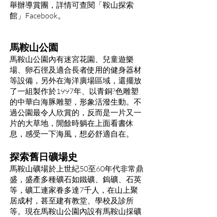
舉辦導賞團，詳情可查閱「鞍山探索
館」Facebook。
馬鞍山公園
馬鞍山公園內有迷宮花園、兒童遊樂
場、卵石徑及適合長者使用的健身器材
等設備，另外在海洋廣場區域，還擺放
了一組製作於1997年、以青銅?色雕塑
的中華白海豚雕塑，形象活潑生動。不
過公園最令人欣賞的，反而是一片又一
片的大草地，閒餘時躺在上面看書休
息，感受一下海風，想必舒適自在。
探索舊日礦場史
馬鞍山礦場於上世紀50至60年代非常鼎
盛，盛產多種礦石如鐵礦、鎢礦、石英
等，礦工連家眷多達7千人，在山上聚
居成村，甚至建有教堂、學校及診所
等。現在馬鞍山公園內設有馬鞍山採礦