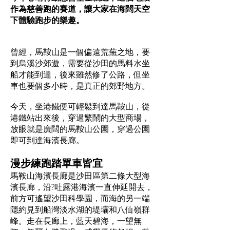
作為慈善跑的賽道，讓大家在海闊天空
下體驗跑步的樂趣。
曾經，馬鞍山是一個偏遠荒蕪之地，要
到烏溪沙郊遊，需要從沙田的馬料水坐
船才能到達，後來雖然修了公路，但坐
車也要個多小時，是真正的郊野地方。
今天，坐港鐵便可輕鬆到達馬鞍山，從
港鐵站出來後，穿過繁鬧的大型商場，
放眼就是廣闊的馬鞍山公園，穿過公園
即可到達海濱長廊。
漫步練跑踏單車皆宜
馬鞍山海濱長廊是沙田區第二條大型海
濱長廊，沿?吐露港海濱一直伸延開去，
前方可遙望沙田科學園，而海的另一端
隱約見到船灣淡水湖的堤壩和八仙嶺群
峰。走在長廊上，藍天碧海，一望無