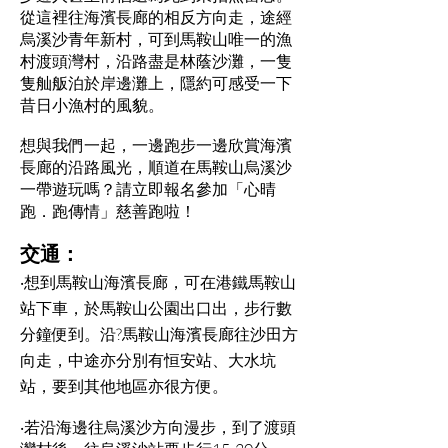
從這裡往海濱長廊的相反方向走，途經
烏溪沙青年新村，可到馬鞍山唯一的漁
村渡頭灣村，沿路盡是林蔭沙灘，一隻
隻舢舨泊於岸邊灘上，隱約可感受一下
昔日小漁村的風貌。
想與我們一起，一邊跑步一邊欣賞海濱
長廊的沿路風光，順道在馬鞍山烏溪沙
一帶遊玩嗎？請立即報名參加「心晴
跑．跑傳情」慈善跑啦！
交通：
‧想到馬鞍山海濱長廊，可在港鐵馬鞍山
站下車，於馬鞍山公園出口出，步行數
分鐘便到。沿?馬鞍山海濱長廊往沙田方
向走，中途亦分別有恒安站、大水坑
站，要到其他地區亦很方便。
‧若沿海邊往烏溪沙方向漫步，到了渡頭