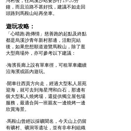
灣村後，往烏溪沙站要步行15-20分
鐘，而且沿路不甚好找，建議不如走回
頭路到馬鞍山站再坐車。
遊玩攻略：
「心晴跑‧跑傳情」慈善跑的起點及終點
都是烏溪沙青年新村那邊，活動完結
後，如果您想順道遊覽馬鞍山，除了逛
大型商場外，亦可參考以下建議：
‧海濱長廊上設有單車徑，可租單車繼續
沿海濱或區內遊玩。
‧開車往西貢方向走，經過大型私人居苑
迎海，就可去到海星灣和白石，那邊有
個大型私人燒烤場，還提供獨立屋包場
服務，最適合與一班親友一邊燒烤一邊
欣賞海景。
‧馬鞍山曾經以採礦聞名，今天山上仍留
有礦村、礦洞等遺址，並有非牟利組織