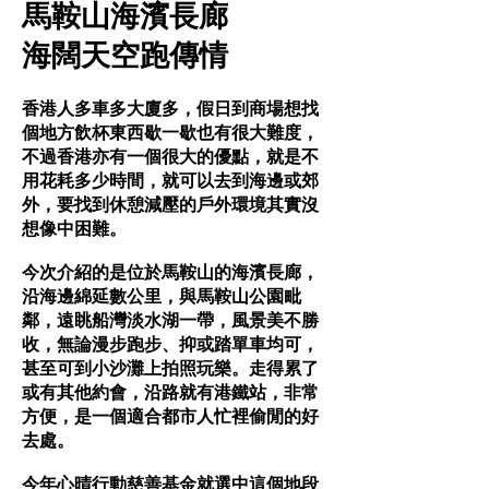
馬鞍山海濱長廊
海闊天空跑傳情
香港人多車多大廈多，假日到商場想找
個地方飲杯東西歇一歇也有很大難度，
不過香港亦有一個很大的優點，就是不
用花耗多少時間，就可以去到海邊或郊
外，要找到休憩減壓的戶外環境其實沒
想像中困難。
今次介紹的是位於馬鞍山的海濱長廊，
沿海邊綿延數公里，與馬鞍山公園毗
鄰，遠眺船灣淡水湖一帶，風景美不勝
收，無論漫步跑步、抑或踏單車均可，
甚至可到小沙灘上拍照玩樂。走得累了
或有其他約會，沿路就有港鐵站，非常
方便，是一個適合都市人忙裡偷閒的好
去處。
今年心晴行動慈善基金就選中這個地段