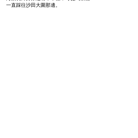
一直踩往沙田大圍那邊。