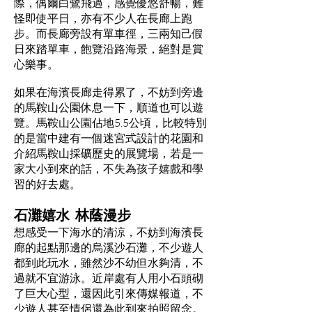
際，偶爾白鷺飛過，感覺優悠舒暢，難
怪即使平日，亦有不少人在長廊上跑
步。而長廊旁設有單車徑，三兩知己假
日來踏單車，飽覽沿路海景，絕對是賞
心樂事。
如果在海濱長廊走得累了，不妨到旁邊
的馬鞍山公園休息一下，順道也可以遊
覽。馬鞍山公園佔地5.5公頃，比較特別
的是當中建有一個迷宮式設計的花園和
介紹馬鞍山採礦歷史的展覽場，若是一
家大小到來的話，不失為孩子嬉戲和學
習的好去處。
石灘嬉水 林蔭漫步
想感受一下海水的清涼，不妨到海濱長
廊的起點那邊的烏溪沙石灘，不少遊人
都到此玩水，雖然沙不幼但水夠清，不
過就不宜游泳。近岸處有人用小石頭砌
了巨大心型，還因此引來傳媒報道，不
少遊人甚至情侶還為此到來拍照留念。