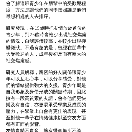
會了解這班青少年在朋輩中的受歡迎程
度，方法是讓他們的同學按照誰是他們
最想相處的人去排序。
研究發現，在15歲時把友情放於首位的
青少年，到25歲時會較少出現社交焦慮
的情況，自我評價較高，亦較少出現抑
鬱徵狀。不過有趣的是，曾經在朋輩中
大受歡迎的人，成年後卻反而有較大的
社交焦慮感。
研究人員解釋，親密的好友關係讓青少
年可以互吐心事，可以分享感受，對他
們的情緒提供強大的支援。青少年期是
自我形象及身份形成的關鍵時期，因此
擁有一段高質素的友誼，會令他們更快
樂及有自信，亦更易承受學業及成長的
壓力，在學業上自會有更佳的表現，甚
至對他一輩子在情緒健康以至交友方面
都有正面的影響。
友情貴精不貴多，擁有幾個無所不談、