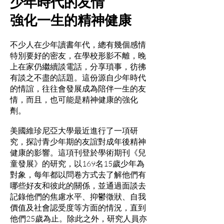
少年時代的友情
強化一生的精神健康
不少人在少年讀書年代，總有幾個感情
特別要好的密友，在學校形影不離，晚
上在家仍繼續談電話，分享瑣事，彷彿
有談之不盡的話題。這份源自少年時代
的情誼，往往會發展成為陪伴一生的友
情，而且，也可能是精神健康的強化
劑。
美國維珍尼亞大學最近進行了一項研
究，探討青少年期的友誼對成年後精神
健康的影響。這項刊登於學術期刊《兒
童發展》的研究，以169名15歲少年為
對象，每年都以問卷方式去了解他們有
哪些好友和彼此的關係，並通過面談去
記錄他們的焦慮水平、抑鬱徵狀、自我
價值及社會認受度等方面的情況，直到
他們25歲為止。除此之外，研究人員亦