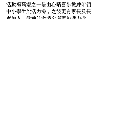
活動禮高潮之一是由心晴喜步教練帶領
中小學生跳活力操，之後更有家長及長
者加入，教練並邀請全場齊跳活力操，
活動禮就在一片歡呼聲中圓滿結束。
攤位遊戲
地下操場設有推廣情緒健康的攤位遊
戲、情緒建康遊戲教材套及活力操示範
攤位，還加插「扭波波」攤位。攤位遊
戲在活動禮前和後都開放予參加者，遊
戲豐富而富教育意義，因而吸引同學踴
躍參與，連一班老友記都玩得不亦樂
乎，操場經常人頭湧湧，場面熱鬧、活
力充沛，為活動禮添加了歡樂的色彩和
美好的回憶。
當天出席的學校有20多間，參加者達
700多人，大家都積極投入活動禮和攤
位遊戲中。