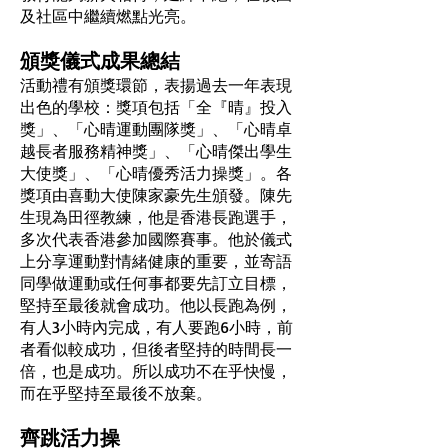
及社區中繼續燃點光亮。
頒獎儀式成果總結
活動禮有頒獎環節，表揚過去一年表現
出色的學校：獎項包括「全『晴』投入
獎」、「心晴運動團隊獎」、「心晴卓
越長者服務精神獎」、「心晴傑出學生
大使獎」、「心晴優秀活力操獎」。各
獎項由喜動大使陳家豪先生頒發。陳先
生現為田徑教練，他是香港長跑選手，
多次代表香港參加國際賽事。他於儀式
上分享運動對情緒健康的重要，並寄語
同學做運動或任何事都要先訂立目標，
堅持至最後就會成功。他以長跑為例，
有人3小時內完成，有人要跑6小時，前
者看似較成功，但後者堅持的時間長一
倍，也是成功。所以成功不在乎快慢，
而在乎堅持至最後不放棄。
齊跳活力操