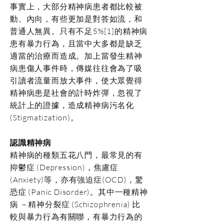
事實上，大部分精神病患者都比較被
動、內向，有些更加是對答如流，和
普通人無異。只有不足5%[1]的精神病
患有暴力行為，且當中大多都是缺乏
適當的治療而造成。加上當發生精神
病患傷人事件時，傳媒往往會為了吸
引讀者流量而放大事件，使大眾覺得
精神病患是社會的計時炸彈，忽視了
統計上的證據，造成精神病污名化
(Stigmatization)。
認識精神病
精神病的種類五花八門，最常見的有
抑鬱症 (Depression)，焦慮症
(Anxiety)等，亦有強迫症(OCD)，驚
恐症 (Panic Disorder)。其中一種精神
病 －精神分裂症 (Schizophrenia) 比
較與暴力行為有關聯，有暴力行為的