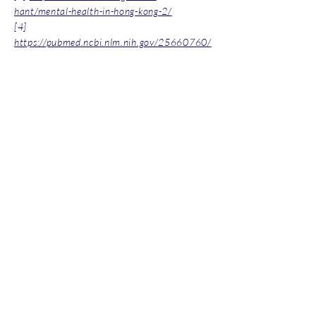
hant/mental-health-in-hong-kong-2/
[4]
https://pubmed.ncbi.nlm.nih.gov/25660760/
Hotline:
(+852)
2301 2303
(For help
seeking, booking and enquiry on
counselling service)
Donation Enquiry:
(+852)
3690 1000
General Enquiry:
(+852)
2947 8669
Email:
joyful@jmhf.org
Address:
Unit
1001-1003
, 10/F, New
Treasure Center, Ng Fong Street 10, San
Po Kong
(MTR Diamond Hill station exit)
IR No.:
91/7268
Partner