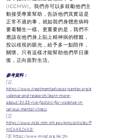
(ICCMW)。我們亦可以多鼓勵他們主
動接受專業幫助，告訴他們其實這是
正常不過的事，就如我們身體患病時
要看醫生一樣。更重要的是，我們不
應該在他們身上貼上精神病的標籤，
投以歧視的眼光，給予多一點陪伴，
關懷。只有這樣才能幫助他們早日康
復，正向面對生活。
​參考資料：
[1]
https://www.treatmentadvocacycenter.org/e
vidence-and-research/learn-more-
about/3633-risk-factors-for-violence-in-
serious-mental-illness
[2]
https://www.ncbi.nlm.nih.gov/pmc/articles/P
MC6852683/
[3]
https://www.mind.org.hk/zh-