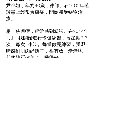
尹小姐，年約40歲，律師。在2002年確
診患上經常焦慮症，開始接受藥物治
療。
患上焦慮症，經常感到緊張。在2014年
2月，我開始進行瑜伽練習，每星期2-3
次，每次1小時。每當做完練習，我即
時感到肌肉紓緩了，很有效。漸漸地，
我的體質改善了，睡得好。
瑜伽的鬆弛練習，對減輕焦慮很有幫
助，尤其是當我靜坐、靜觀、靜修時，
那靜態的運動帶我進入平靜的境界，現
在我的情緒波動少了，醫生替我減藥至
最低的份量，病情明顯好轉，再不用找
人推拿按摩揼骨了。