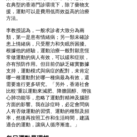
在典型的香港門診環境下，除了藥物支
援，運動可以是費用低而效益高的治療
方法。
李教授認為，一般求診者大致分為兩
類，第一是患有情緒病；另一類未確診
患上情緒病，只受壓力和失眠所困擾。
根據他的經驗，運動治療一般對願意恆
常做運動的病人有效，可以緩和症狀，
亦有預防作用。但目前仍缺乏確實數據
支持，運動模式與病症的配對，未肯定
哪一種運動對於哪一種病最為有效，還
需要進行更多研究。「另外，香港社會
比較?重以運動來減肥、降膽固醇、增強
心肺功能等，忽略了運動對精神及腦部
方面的影響。我在診症時，必定會問病
人有否做運動的習慣、運動的種類及頻
率，然後再按照工作和生活時間，建議
適合的運動，讓病人循序漸進。」