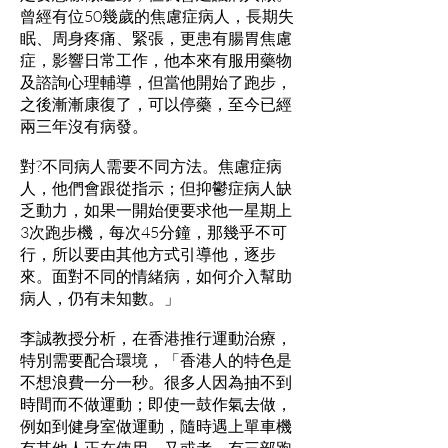
曾經有位50幾歲的焦慮症病人，長期失
眠、周身疼痛、緊張，更患有腸胃焦慮
症，影響日常工作，他本來有服用藥物
及諮詢心理輔導，但當他開始了跑步，
之後漸漸康復了，可以停藥，至今已經
兩三年沒有病發。
對?不同病人需要不同方法。焦慮症病
人，他們會跟從指示；但抑鬱症病人缺
乏動力，如果一開始便要求他一星期上
3次跑步機，每次45分鐘，那幾乎不可
行，所以要由其他方式引導他，逐步
來。
面對不同的情緒病，如何介入幫助
病人，仍有未知數。」
李誠教授分析，在香港推行運動治療，
特別需要配合環境，「香港人的特色是
不想浪費一分一秒。很多人因為抽不到
時間而不做運動；即使一鼓作氣去做，
例如到健身室做運動，隨時遇上單車機
有其他人正在使用，又或者，有三部跑