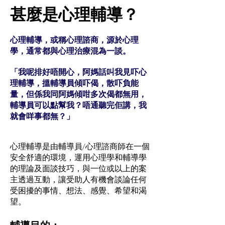
甚麼是心理輔導？
心理輔導，或稱心理諮商，源於心理
學，通常都與心理治療混為一談。
「我呢排好唔開心，阿媽話叫我見吓心
理輔導，搵輔導員傾吓偈，散吓負能
量，但係我同阿媽傾咁多次偈都無用，
輔導員可以點幫我？唔通聽完佢講，我
就會咩事都無？」
心理輔導是由輔導員/心理諮商師在一個
安全舒適的環境，運用心理學和輔導學
的理論及面談技巧，與一位或以上的案
主透過互動，讓受助人有機會談論任何
受困擾的事情、想法、感覺、希望和渴
望。
輔導目的：