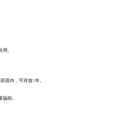
飲用。
的容器內，可存放1年。
業協助。