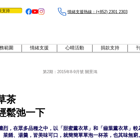
款支持
情緒支援熱線：​​(+852) 2301 2303
務範圍
情緒支援
心晴活動
捐款支持
第2期：
2015年8-9月號 關景鴻
草茶
經鬆弛一下
濃烈，在眾多品種之中，以「甜蜜薰衣草」和「齒葉薰衣草」較
、菜餚、湯羹，皆美味可口，就簡簡單單泡一杯茶，也其味無窮