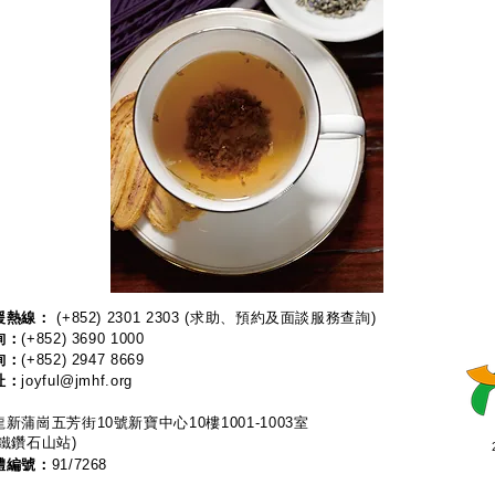
熱線：​​
(+852) 2301 2303
(求助、預約及面談服務查詢)
詢：
(+852) 3690 1000
詢：
(+852) 2947 8669
址：
joyful@jmhf.org
新蒲崗五芳街10號新寶中心10樓1001-1003室
鐵鑽石山站)
體編號：
91/7268