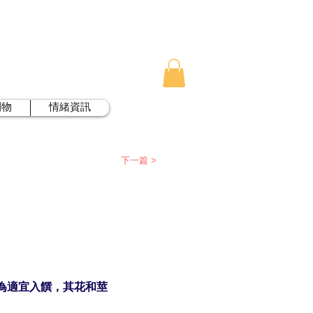
刊物
情緒資訊
下一篇 >
為適宜入饌，其花和莖
。