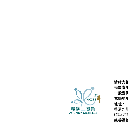
情緒支援
捐款查
一般查
電郵地
地址：
香港九龍
(鄰近港
慈善團