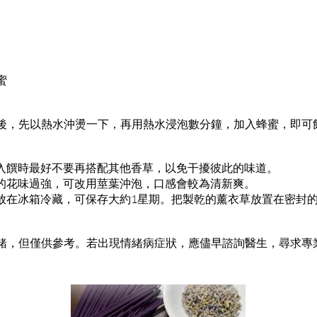
蜜
後，先以熱水沖燙一下，再用熱水浸泡數分鐘，加入蜂蜜，即可
，在入饌時最好不要再搭配其他香草，以免干擾彼此的味道。
草的花味過強，可改用莖葉沖泡，口感會較為清新爽。
，放在冰箱冷藏，可保存大約1星期。把製乾的薰衣草放置在密封
緒，但僅供參考。若出現情緒病症狀，應儘早諮詢醫生，尋求專