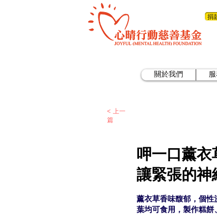
捐
關於我們
服
< 上一
篇
呷一口薰衣
讓緊張的神
薰衣草香味馥郁，個性
葉均可食用，製作糕餅