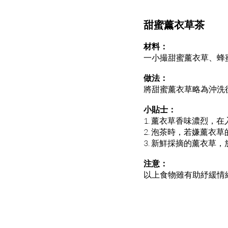
甜蜜薰衣草茶
材料：
一小撮甜蜜薰衣草、蜂
做法：
將甜蜜薰衣草略為沖洗
小貼士：
1. 薰衣草香味濃烈
2. 泡茶時，若嫌薰衣
3. 新鮮採摘的薰衣草
注意：
以上食物雖有助紓緩情