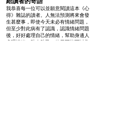
給讀者的寄語
我恭喜每一位可以並願意閱讀這本《心
得》雜誌的讀者。人無法預測將來會發
生甚麼事，即使今天未必有情緒問題，
但至少對此病有了認識，認識情緒問題
後，好好處理自己的情緒，幫助身邊人
處理情緒，助人助己，他日可能可以救
回一命。認識了心晴行動，萬一情緒出
現問題，自己無法處理，都知道如何求
助。