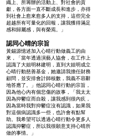
織上、所籌辦的活動上、對社會的貢
獻，各方面一直不斷成長和進步，亦得
到社會上愈來愈多人的支持，這些完全
超越所有可量化的回報，讓我獲得滿足
感和歸屬感，與有榮焉。」
認同心晴的宗旨
黃錫源憶述加入心晴行動做義工的由
來，「當年透過演藝人協會，在工作上
認識了大姐明林建明，直到大姐明成立
心晴行動慈善基金，她邀請我擔任財務
顧問，並安排會計師核數，我義不容辭
地答應了。」他認同心晴行動的宗旨，
因為他心內有個悲傷的故事，「我太太
因為抑鬱症而自殺，讓我感到很內疚，
因為當時我對抑鬱症沒有認識，如果我
對這個病認識多一些，也許會有點幫
助。我希望可以透過心晴行動令更多人
認識抑鬱症，所以我很願意支持心晴所
做的事情。」