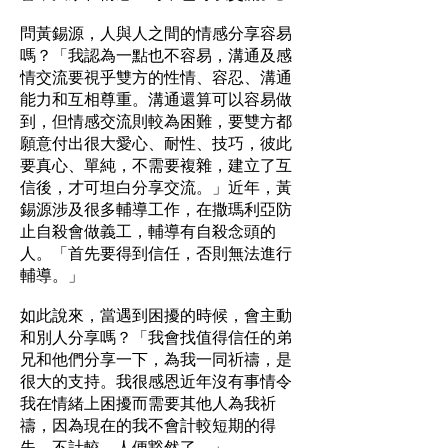
問黃錫源，人與人之間的情感分享容易
嗎？「我認為一點也不容易，溝通及感
情交流要視乎雙方的性情、容忍、溝通
能力和互相尊重。溝通還算可以容易做
到，但情感交流則較為困難，要雙方都
願意付出很大愛心、耐性、技巧，彼此
要真心、單純，不需要複雜，建立了互
信後，才可坦白分享交流。」近年，黃
錫源涉及很多輔導工作，在撒瑪利亞防
止自殺會做義工，輔導有自殺念頭的
人。「首先要得到信任，否則無法進行
輔導。」
如此說來，當遇到困擾的時候，會主動
和別人分享嗎？「我會找值得信任的弟
兄和他們分享一下，為我一同祈禱，是
很大的支持。我很感恩近年沒有事情令
我在情緒上困擾而需要其他人為我祈
禱，因為現在的我不會計較短期的得
失，不計較，人便豁然了。」