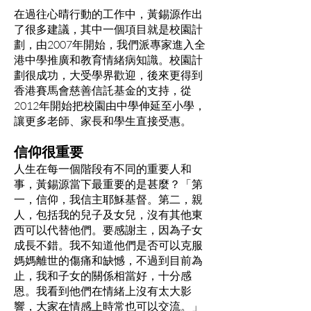
在過往心晴行動的工作中，黃錫源作出
了很多建議，其中一個項目就是校園計
劃，由2007年開始，我們派專家進入全
港中學推廣和教育情緒病知識。校園計
劃很成功，大受學界歡迎，後來更得到
香港賽馬會慈善信託基金的支持，從
2012年開始把校園由中學伸延至小學，
讓更多老師、家長和學生直接受惠。
信仰很重要
人生在每一個階
段有不同的重要人和
事，黃錫源當下最重要的是甚麼？「第
一，信仰，我信主耶穌基督。第二，親
人，包括我的兒子及女兒，沒有其他東
西可以代替他們。要感謝主，因為子女
成長不錯。我不知道他們是否可以克服
媽媽離世的傷痛和缺憾，不過到目前為
止，我和子女的關係相當好，十分感
恩。我看到他們在情緒上沒有太大影
響，大家在情感上時常也可以交流。」