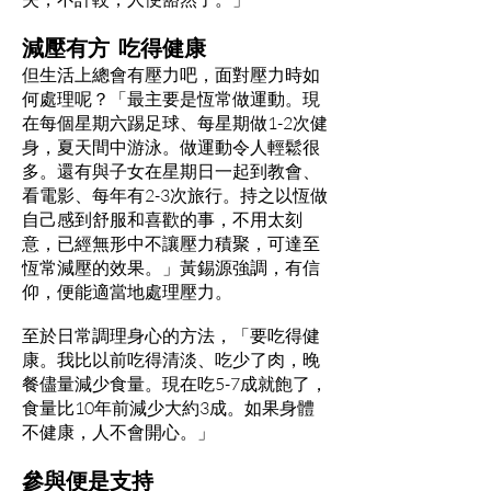
減壓有方 吃得健康
但生活上總會有壓力吧，面對壓力時如
何處理呢？「最主要是恆常做運動。現
在每個星期六踢足球、每星期做1-2次健
身，夏天間中游泳。做運動令人輕鬆很
多。還有與子女在星期日一起到教會、
看電影、每年有2-3次旅行。持之以恆做
自己感到舒服和喜歡的事，不用太刻
意，已經無形中不讓壓力積聚，可達至
恆常減壓的效果。」黃錫源強調，有信
仰，便能適當地處理壓力。
至於日常調理身心的方法，「要吃得健
康。我比以前吃得清淡、吃少了肉，晚
餐儘量減少食量。現在吃5-7成就飽了，
食量比10年前減少大約3成。如果身體
不健康，人不會開心。」
參與便是支持