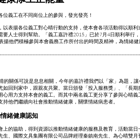
各位義工在不同崗位上的參與，發光發亮！
，以表揚各位義工對心晴行動的支持，使本會各項活動得以順利
需要人士得到幫助。「義工嘉許禮2015」已於7月4日順利舉行
，表揚他們積極參與本會義務工作所付出的時間及精神，為情緒健
-----------------------------------------------------------------------------------------
心晴的關係可說是息息相關，今年的嘉許禮我們以「家」為題，讓
尤如回到家中，跟親友共聚。當日頒發「投入服務獎」、「長期
用心用力支持本會的義工。而其中兩名義工更分享了參與心晴義
支持他們繼續向社會推動情緒健康，關懷情緒病患者。
動情緒健康認知
會上的協助，得到資源以推動情緒健康的服務及教育，活動當日
先生、國際文具集團有限公司品牌經理秦鎮南先生、為心晴雙月刊