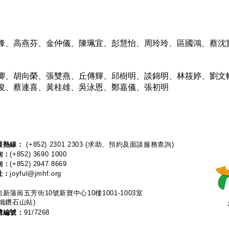
峰、高燕芬、金仲儀、陳珮宜、彭慧怡、周玲玲、區國鴻、蔡沈
卿、胡向榮、張雙燕、丘傳輝、邱樹明、談錦明、林筱婷、劉文
俊、蔡連喜、黃桂雄、吳泳恩、鄭嘉儀、張初明
熱線：​​
(+852) 2301 2303
(求助、預約及面談服務查詢)
詢：
(+852) 3690 1000
詢：
(+852) 2947 8669
址：
joyful@jmhf.org
新蒲崗五芳街10號新寶中心10樓1001-1003室
鐵鑽石山站)
體編號：
91/7268