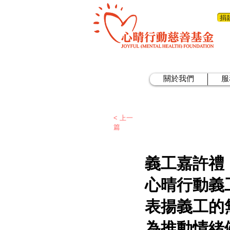
捐
關於我們
服
< 上一
篇
義工嘉許禮
心晴行動義工
表揚義工的
為推動情緒