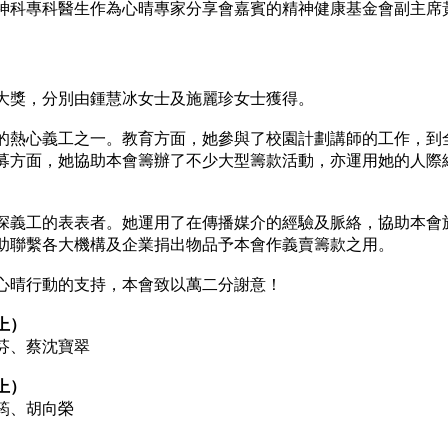
神科專科醫生作為心晴專家分享會嘉賓的精神健康基金會副主席
大獎，分別由鍾慧冰女士及施麗珍女士獲得。
的熱心義工之一。教育方面，她參與了校園計劃講師的工作，到
募方面，她協助本會籌辦了不少大型籌款活動，亦運用她的人際
深義工的表表者。她運用了在傳播媒介的經驗及脈絡，協助本會
助聯繫各大機構及企業捐出物品予本會作義賣籌款之用。
心晴行動的支持，本會致以萬二分謝意！
上）
芬、蔡沈寶翠
上）
筠、胡向榮