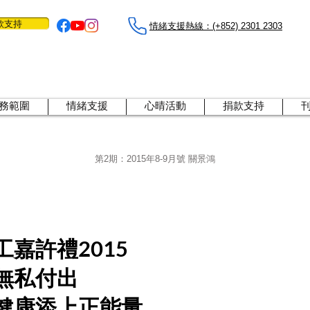
款支持
情緒支援熱線：​​(+852) 2301 2303
務範圍
情緒支援
心晴活動
捐款支持
第2期：
2015年8-9月號 關景鴻
嘉許禮2015
無私付出
健康添上正能量