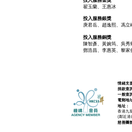
翟玉蘭、王惠冰
投入服務銀獎
庚君岳、趙逸熙、馮立
投入服務銅獎
陳智彥、黃婉筠、吳秀
鄧浩昌、李惠英、黎家
情緒支援
捐款查
一般查
電郵地
地址：
香港九龍
(鄰近港
慈善團