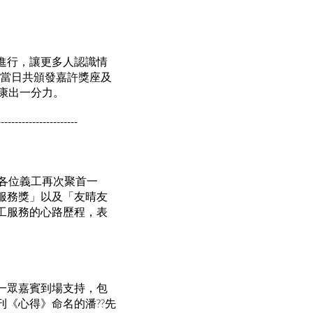
進行，讓更多人認識情
，當日共頒發嘉許獎座及
康出一分力。
-----------------------
各位義工再次聚首一
服務獎」以及「友晴友
工服務的心路歷程，表
一眾嘉賓到場支持，包
《心得》命名的潘??先