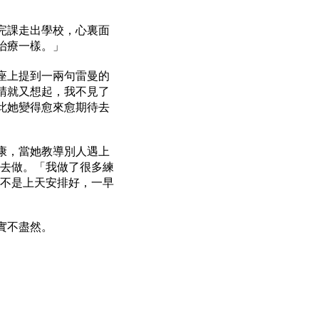
完課走出學校，心裏面
治療一樣。」
座上提到一兩句雷曼的
睛就又想起，我不見了
此她變得愈來愈期待去
康，當她教導別人遇上
巧去做。「我做了很多練
是不是上天安排好，一早
實不盡然。