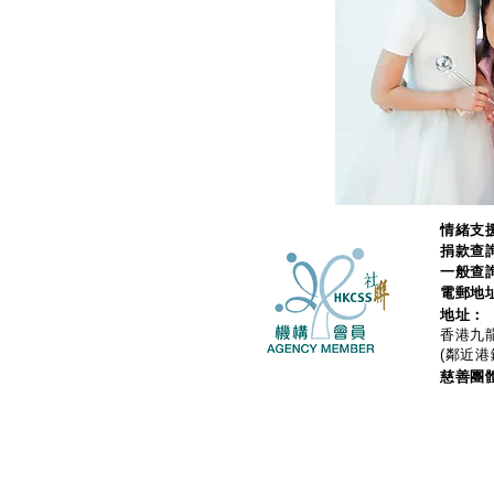
情緒支援
捐款查
一般查
電郵地
地址：
香港九龍
(鄰近港
慈善團