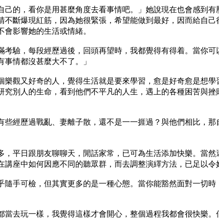
自己的，看你是用甚麼角度去看事情吧。」她說現在也會感到有
睛不斷爆現紅筋，因為她很緊張，希望能做到最好，因而給自己
不會影響她的生活或情緒。
滿考驗，每段經歷過後，回頭再望時，我都覺得有得着。當你可
有事情都沒甚麼大不了。」
個樂觀又好奇的人，覺得生活就是要來學習，愈是好奇愈是想學
研究別人的生命，看到他們不平凡的人生，遇上的各種困苦與挫
有些經歷過戰亂、妻離子散，還不是一一捱過？與他們相比，那
多，平日跟朋友聊聊天，閒話家常，已可為生活添加快樂。當然
在講座中如何因應不同的聽眾群，而去調整演繹方法，已足以令
乎隨手可檢，但其實更多的是一種心態。當你能豁然面對一切時
都當去玩一樣，我覺得這樣才會開心，整個過程我都會很快樂。