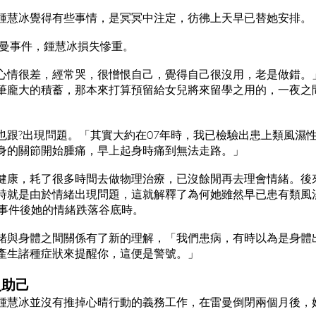
鍾慧冰覺得有些事情，是冥冥中注定，彷彿上天早已替她安排。
雷曼事件，鍾慧冰損失慘重。
心情很差，經常哭，很憎恨自己，覺得自己很沒用，老是做錯。
筆龐大的積蓄，那本來打算預留給女兒將來留學之用的，一夜之
也跟?出現問題。「其實大約在07年時，我已檢驗出患上類風濕
身的關節開始腫痛，早上起身時痛到無法走路。」
健康，耗了很多時間去做物理治療，已沒餘閒再去理會情緒。後
時就是由於情緒出現問題，這就解釋了為何她雖然早已患有類風
曼事件後她的情緒跌落谷底時。
緒與身體之間關係有了新的理解，「我們患病，有時以為是身體
產生諸種症狀來提醒你，這便是警號。」
人助己
鍾慧冰並沒有推掉心晴行動的義務工作，在雷曼倒閉兩個月後，