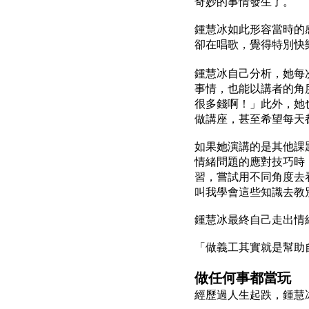
奇妙的事情發生了。
鍾慧冰如此形容當時的
卻在唱歌，覺得特別快
鍾慧冰自己分析，她每
事情，也能以講者的角
很多錢啊！」此外，她
做講座，甚至希望每天
如果她演講的是其他課
情緒問題的應對技巧時
習，嘗試用不同角度去
叫我學會這些知識去教
鍾慧冰最終自己走出情
「做義工其實就是幫助
做任何事都當玩
經歷過人生起跌，鍾慧