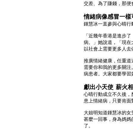
交差、為了賺錢，那便
情緒病像感冒一樣
鍾慧冰一直參與心晴行
「近幾年香港是進步了
病。」她說道，「現在
以社會上需要更多人去
推廣情緒健康，任重道
需要你和我的更多關注
病患者。大家都要學習
獻出小天使 薪火
心晴行動成立不久後，
患上情緒病，只要肯面
大姐明知道鍾慧冰的女
甚麼一回事，身為媽媽
了。