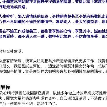
，令鍾慧冰開始關注這個幾乎沒聽過的病患，並從此當上林建明
行動走過成長路。
人生挫折，陷入過情緒的低谷，身體的痛楚甚至令她有時難以走
心裡不再糾纏於不愉快的事情中。幫助別人，最大的得益者，原
現在不論工作或做義工，都抱著享樂的心情，享受其中。誠如她
頭再看時，都不過人生一瞬，難得有此旅程，不妨盡情享受，那
於好友林建明。
位患有情緒病，後來大姐明想為推廣情緒健康做更多工作，我覺
好朋友，我便嘗試去幫忙。」適逢當時鍾慧冰因女兒年幼，想放
想找點事情做，於是便陪伴大姐明去參加各種關於情緒的課程，
提醒你
始更為心晴行動擔任校園講座講師，以她多年做主持的專業技巧推
夫，閱覽大量的錄影帶和課程資料，自己研讀及演繹，不過做了
在台上便能滔滔不絕，熟能生巧了。