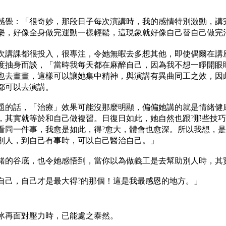
感覺：「很奇妙，那段日子每次演講時，我的感情特別激動，講
樂，好像全身做完運動一樣輕鬆，這現象就好像自己替自己做完
次講課都很投入，很專注，令她無暇去多想其他，即使偶爾在講
度抽身而談，「當時我每天都在麻醉自己，因為我不想一睜開眼
也去畫畫，這樣可以讓她集中精神，與演講有異曲同工之效，因
都可以去演講。
題的話，「治療」效果可能沒那麼明顯，偏偏她講的就是情緒健
，其實就等於和自己做複習。日復日如此，她自然也跟?那些技
看同一件事，我愈是如此，得?愈大，體會也愈深。所以我想，
別人，到自己有事時，可以自己醫治自己。」
緒的谷底，也令她感悟到，當你以為做義工是去幫助別人時，其
自己，自己才是最大得?的那個！這是我最感恩的地方。」
冰再面對壓力時，已能處之泰然。