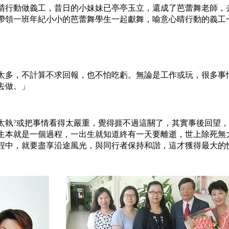
晴行動做義工，昔日的小妹妹已亭亭玉立，還成了芭蕾舞老師，
帶領一班年紀小小的芭蕾舞學生一起獻舞，喻意心晴行動的義工
太多，不計算不求回報，也不怕吃虧。無論是工作或玩，很多事
去做。」
太執?或把事情看得太嚴重，覺得捱不過這關了，其實事後回望
生本就是一個過程，一出生就知道終有一天要離逝，世上除死無
程中，就要盡享沿途風光，與同行者保持和諧，這才獲得最大的