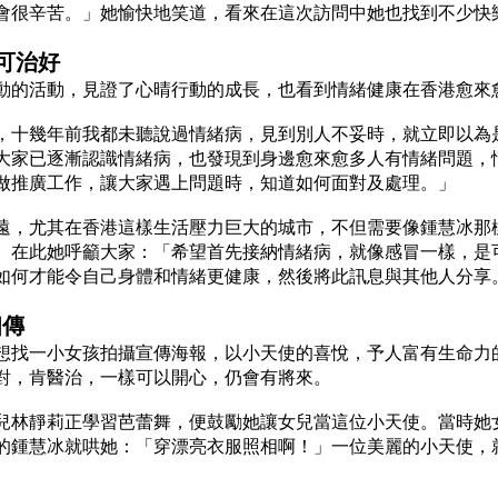
會很辛苦。」她愉快地笑道，看來在這次訪問中她也找到不少快
可治好
動的活動，見證了心晴行動的成長，也看到情緒健康在香港愈來
，十幾年前我都未聽說過情緒病，見到別人不妥時，就立即以為
大家已逐漸認識情緒病，也發現到身邊愈來愈多人有情緒問題，
做推廣工作，讓大家遇上問題時，知道如何面對及處理。」
遠，尤其在香港這樣生活壓力巨大的城市，不但需要像鍾慧冰那
。在此她呼籲大家：「希望首先接納情緒病，就像感冒一樣，是
如何才能令自己身體和情緒更健康，然後將此訊息與其他人分享
相傳
想找一小女孩拍攝宣傳海報，以小天使的喜悅，予人富有生命力
對，肯醫治，一樣可以開心，仍會有將來。
兒林靜莉正學習芭蕾舞，便鼓勵她讓女兒當這位小天使。當時她
的鍾慧冰就哄她：「穿漂亮衣服照相啊！」一位美麗的小天使，