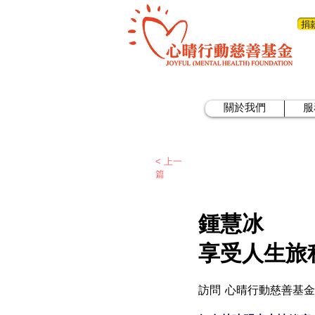
捐
關於我們
服
< 上一
篇
鍾慧冰
享受人生旅
訪問 心晴行動慈善基