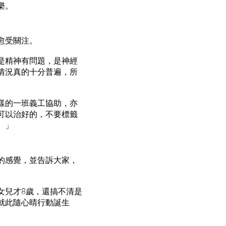
樂。
愈受關注。
是精神有問題，是神經
情況真的十分普遍，所
樣的一班義工協助，亦
可以治好的，不要標籤
。」
的感覺，並告訴大家，
女兒才8歲，還搞不清是
就此隨心晴行動誕生