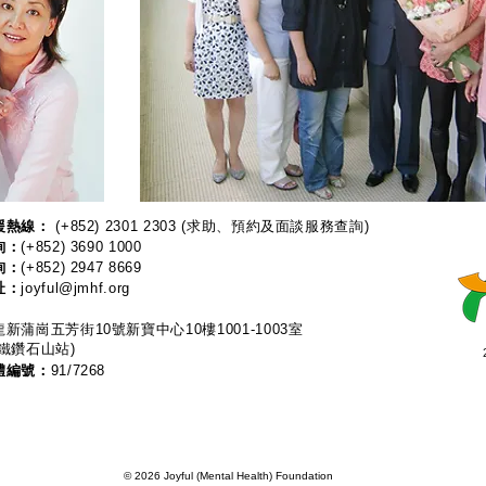
熱線：​​
(+852) 2301 2303
(求助、預約及面談服務查詢)
詢：
(+852) 3690 1000
詢：
(+852) 2947 8669
址：
joyful@jmhf.org
新蒲崗五芳街10號新寶中心10樓1001-1003室
鐵鑽石山站)
體編號：
91/7268
© 2026 Joyful (Mental Health) Foundation