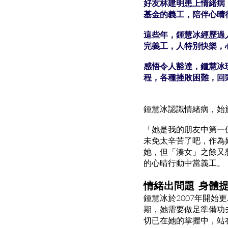
好友林建明患上情緒病
基金的義工，陪伴心晴
這些年，鍾慧冰經歷過
完義工，人特別快樂，
感悟令人豁達，鍾慧冰
程，各種挫敗困難，回
鍾慧冰認識情緒病，始
「她是我的朋友中第一
未免太辛苦了吧，作為
她，但「湊女」之餘又
的心晴行動中當義工。
情緒出問題 身體
鍾慧冰於2007年開
期，她需要做足準備功
切已在她的掌握中，站