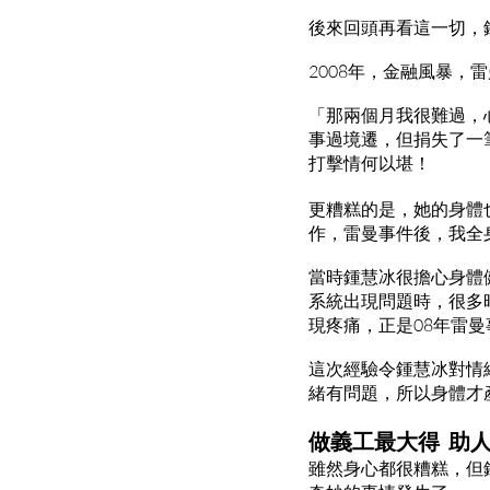
後來回頭再看這一切，
2008年，金融風暴，
「那兩個月我很難過，
事過境遷，但捐失了一
打擊情何以堪！
更糟糕的是，她的身體
作，雷曼事件後，我全
當時鍾慧冰很擔心身體
系統出現問題時，很多
現疼痛，正是08年雷
這次經驗令鍾慧冰對情
緒有問題，所以身體才
做義工最大得 助
雖然身心都很糟糕，但