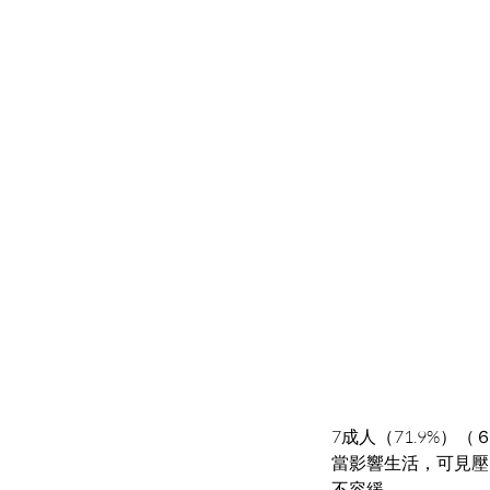
7成人（71.9%）
當影響生活，可見壓
不容緩。