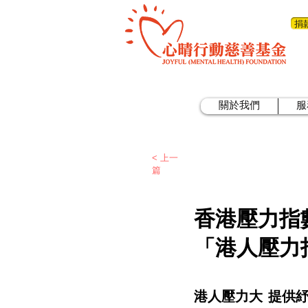
捐
關於我們
服
< 上一
篇
香港壓力指
「港人壓力
港人壓力大 提供