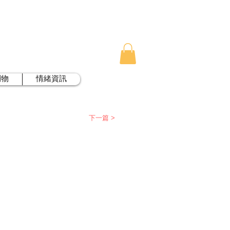
刊物
情緒資訊
下一篇 >