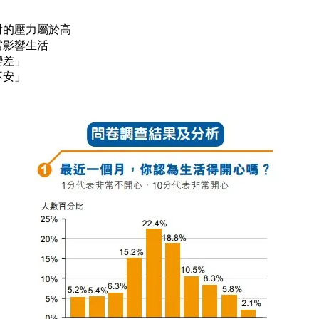
面對的壓力屬於高
當影響生活
變差」
不安」