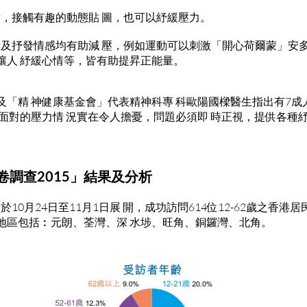
章，接觸有趣的動態貼 圖，也可以紓緩壓力。
訴及抒發情感均有助減 壓，例如運動可以刺激「開心荷爾蒙」安
讓人 紓緩心情等，皆有助提昇正能量。
「精 神健康基金會」代表精神科專 科歐陽國樑醫生指出有7成
面對的壓力情 況實在令人擔憂，問題必須即 時正視，提供各種
卷調查2015」結果及分析
於10月24日至11月1日展 開，成功訪問614位12-62歲之香港
地區包括︰元朗、荃灣、深 水埗、旺角、銅鑼灣、北角。