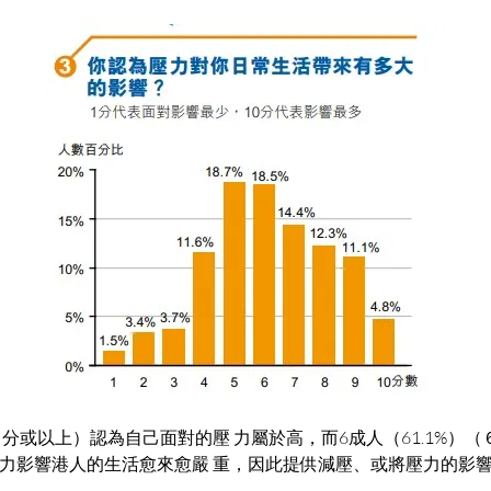
（６分或以上）認為自己面對的壓 力屬於高，而6成人（61.1%）
力影響港人的生活愈來愈嚴 重，因此提供減壓、或將壓力的影響