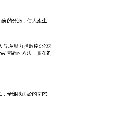
多酚 的分泌，使人產生
人 認為壓力指數達6分或
紓緩情緒的 方法，實在刻
居民，全部以面談的 問答