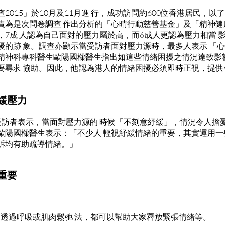
2015」於10月及11月進 行，成功訪問約600位香港居民，以
責為是次問卷調查 作出分析的「心晴行動慈善基金」及「精神健
，7成 人認為自己面對的壓力屬於高，而6成人更認為壓力相當 
擾的跡 象。調查亦顯示當受訪者面對壓力源時，最多人表示 「
精神科專科醫生歐陽國樑醫生指出如這些情緒困擾之情況達致影
要尋求 協助。因此，他認為港人的情緒困擾必須即時正視，提供
。
緩壓力
受訪者表示，當面對壓力源的 時候「不刻意紓緩」，情況令人擔憂
歐陽國樑醫生表示：「不少人 輕視紓緩情緒的重要，其實運用一
訴均有助疏導情緒。」
重要
如透過呼吸或肌肉鬆弛 法，都可以幫助大家釋放緊張情緒等。