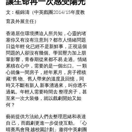
讓生命再一次感受陽光
文︰楊錦濤（中英戲團2014/15年度教
育及外展主任）
香港居住環境擠迫人所共知，心靈的堵
塞你又有沒有注意到？都市人情緒問題
日益年輕 化已經不是新鮮事，正視這個
問題的人卻沒有幾個。學習壓力加上朋
輩影響，青春期從來都不易 走過。情緒
累積在心中，需要的是一個出口。一 顆
心就像一間房子，經年累月，房子裡積
藏?舊 物、舊人帶來的溫度及回憶，同
時又不斷有新人 新事湧過來，叫你透不
過氣。年輕人需要時間去 整理房子，甚
至來一次大裝修，就以戲劇開始又如
何？
藝術提供方法給人們去整理思緒和表達
自 己，而戲劇更進一步促使互動。「心
晴賽馬會飛 越校園計劃」邀得中英劇團