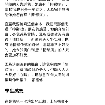
開朗的人告訴我，她患有「抑鬱症」，
當 時我也只是一笑置之，因為完全無法
想像她怎會有「抑 鬱症」。
直至我要編寫這個劇本，我便問那個患
過「抑鬱 症」朋友的感受，她的真情剖
白，令我甚為震憾，因為 我雖然沒有患
過「情緒病」，但總有過人生低潮，也
有 過情緒低落的時候，那是非常不好受
的，她令我明白到 患「情緒病」的人只
會更加不好受。
因為這個編劇的機會，讓我多瞭解「情
緒病」，讓 我多關心旁人，但願人人天
天都好「心晴」，也願意在 旁人遇到困
擾時伸出援手。 廖裕修
學生感想
這是我第一次演出的話劇，上台機會不