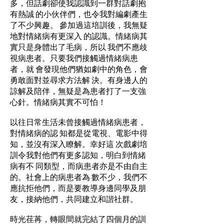
多，但話劇卻使我認識到一群對話劇抱
有熱誠 的小伙伴們，也令我對編劇產生
了不少興趣。 參加過這培訓後，我無疑
地對情緒病有更深入 的認識。情緒病其
實只是身體出了毛病，所以 我們不應歧
視病患者。只要我們接觸過情緒病患
者，就 會發現他們猶如劇中的角色，會
勇敢面對並尋求方法解 決。有身邊人的
諒解及陪伴，無疑是為患者打了一支強
心針。情緒病其實不可怕！
以往日常生活未曾接觸過情緒病患者，
對情緒病的認 知都是從電視、電影中得
知，並沒有深入瞭解。幸好這 次戲劇培
訓令我對他們有更多認知，明白到情緒
病有不 同類型，而病患者亦是不由自主
的。社會上的病患者為 數不少，我們不
應抗拒他們，而是要教導身邊同學及朋
友，接納他們，共同建立和諧社群。
時光荏苒，轉眼間就完結了四個月的訓