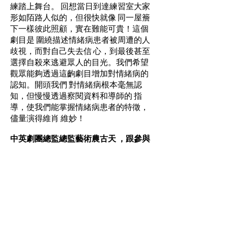
練踏上舞台。 回想當日到達練習室大家
形如陌路人似的，但很快就像 同一屋簷
下一樣彼此照顧，實在難能可貴！這個
劇目是 圍繞描述情緒病患者被周遭的人
歧視，而對自己失去信 心，到最後甚至
選擇自殺來逃避眾人的目光。我們希望
觀眾能夠透過這齣劇目增加對情緒病的
認知。開頭我們 對情緒病根本毫無認
知，但慢慢透過察閱資料和導師的 指
導，使我們能掌握情緒病患者的特徵，
儘量演得維肖 維妙！
中英劇團總監總監藝術農古天 ，跟參與
心晴學生戲劇大匯演的學生分享體驗：
同學用了整個暑假，共60個小時，接受
了嚴 格的戲劇訓練，再加上公開演出，
這些經驗，對 同學而言，畢生難忘。有
兩點希望大家銘記於心。
1 同學在整個訓練及演出過程中，必定