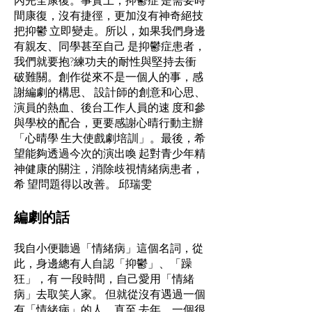
間康復，沒有捷徑，更加沒有神奇絕技
把抑鬱 立即變走。所以，如果我們身邊
有親友、同學甚至自己 是抑鬱症患者，
我們就要抱?練功夫的耐性與堅持去衝
破難關。創作從來不是一個人的事，感
謝編劇的構思、 設計師的創意和心思、
演員的熱血、後台工作人員的速 度和參
與學校的配合，更要感謝心晴行動主辦
「心晴學 生大使戲劇培訓」。最後，希
望能夠透過今次的演出喚 起對青少年精
神健康的關注，消除歧視情緒病患者，
希 望問題得以改善。 邱瑞雯
編劇的話
我自小便聽過「情緒病」這個名詞，從
此，身邊總有人自認「抑鬱」、「躁
狂」，有 一段時間，自己愛用「情緒
病」去取笑人家。 但就從沒有遇過一個
有「情緒病」的人。直至 去年，一個很