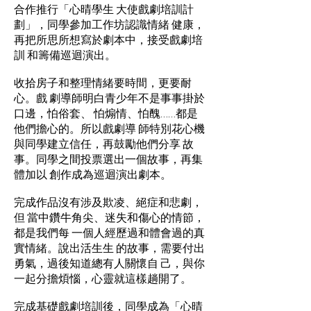
合作推行「心晴學生 大使戲劇培訓計
劃」，同學參加工作坊認識情緒 健康，
再把所思所想寫於劇本中，接受戲劇培
訓 和籌備巡迴演出。
收拾房子和整理情緒要時間，更要耐
心。戲 劇導師明白青少年不是事事掛於
口邊，怕俗套、 怕煽情、怕醜……都是
他們擔心的。所以戲劇導 師特別花心機
與同學建立信任，再鼓勵他們分享 故
事。同學之間投票選出一個故事，再集
體加以 創作成為巡迴演出劇本。
完成作品沒有涉及欺凌、絕症和悲劇，
但 當中鑽牛角尖、迷失和傷心的情節，
都是我們每 一個人經歷過和體會過的真
實情緒。說出活生生 的故事，需要付出
勇氣，過後知道總有人關懷自 己，與你
一起分擔煩惱，心靈就這樣趟開了。
完成基礎戲劇培訓後，同學成為「心晴