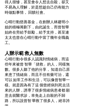
得人很慘，甚至會令人想去自殺，卻又
不易為人理解，於是想趁自己仍有能力
時做點事情， 回饋社會。
心晴行動慈善基金，在創辦人林建明小
姐的積極籌劃下，由此誕生，而曾智華
始終在旁給予鼓勵，給予支持，甚至連
太太也曾在心晴行動中當了幾年全職義
工。
人辦示範 救人無數
心晴行動令很多人認識到情緒病，而這
些年來被曾 智華「拯救」的人，同樣無
數。很多人聽了他的分享， 知道自己原
來患了情緒病，而且不但有藥可治，還
可以 如常工作和生活，可以像曾智華一
樣。就是因為有了這 個曾經病到死去活
來的人辦，誘導了很多情緒病患者都 願
意去就醫求診，幸免走上自殺的不歸
路，所以說曾智 華救了很多人，絕非誇
張。