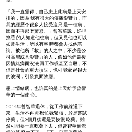
「我一直覺得，自己患上此病是上天安
排的，因為 我有很大的傳播影響力，而
我的經歷令很多人接受這只 是一種病，
因而不再那麼驚恐。」曾智華說，好些
熟悉 的人知道他患病，但又見他也可以
如常生活，所以有事 時都會去找他諮
詢。被他所「救」的人之中，不少是公
司高層或具影響力的人，假如他們最後
因情緒病而沒法 再工作或甚至自殺，不
但是社會的重大損失，也可能牽 起很大
的波瀾，引發負面效應。
患上情緒病，也許真的是上天給予曾智
華的一個使 命。
2014年曾智華退休，從工作前線退下
來，生活不再 那麼忙碌緊張，於是嘗試
停藥，但3個月後還是要恢復 吃藥。雖
然可能要一直吃藥下去，但曾智華倒覺