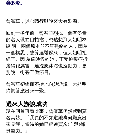
姿多彩。
曾智華，與心晴行動說來大有淵源。
回到十多年前，曾智華想找一個有份量
的名人做節目拍擋，忽然想到大姐明林
建 明。兩個原本並不算熟絡的人，因為
一個構思，總算連繫起來，但大姐明拒
絕了。因 為這時候的她，正受抑鬱症折
磨得很厲害，連洗臉沐浴也沒動力，更
別說上街甚至做節目。
曾智華卻鍥而不捨地向她游說，大姐明
終於答應出來一聚。
過來人游說成功
現在回首再看此事，曾智華仍然感到莫
名其妙。「我真的不知道她為何願意出
來見我，當時的她已經連買炭(自殺)都
無氣力。」