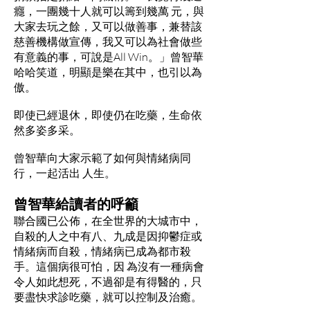
癮，一團幾十人就可以籌到幾萬 元，與
大家去玩之餘，又可以做善事，兼替該
慈善機構做宣傳，我又可以為社會做些
有意義的事，可說是All Win。」曾智華
哈哈笑道，明顯是樂在其中，也引以為
傲。
即使已經退休，即使仍在吃藥，生命依
然多姿多采。
曾智華向大家示範了如何與情緒病同
行，一起活出 人生。
曾智華給讀者的呼籲
聯合國已公佈，在全世界的大城市中，
自殺的人之中有八、九成是因抑鬱症或
情緒病而自殺，情緒病已成為都市殺
手。這個病很可怕，因 為沒有一種病會
令人如此想死，不過卻是有得醫的，只
要盡快求診吃藥，就可以控制及治癒。