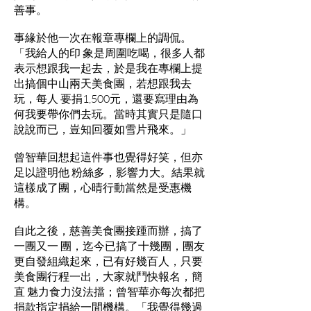
善事。
事緣於他一次在報章專欄上的調侃。
「我給人的印 象是周圍吃喝，很多人都
表示想跟我一起去，於是我在專欄上提
出搞個中山兩天美食團，若想跟我去
玩，每人 要捐1,500元，還要寫理由為
何我要帶你們去玩。當時其實只是隨口
說說而已，豈知回覆如雪片飛來。」
曾智華回想起這件事也覺得好笑，但亦
足以證明他 粉絲多，影響力大。結果就
這樣成了團，心晴行動當然是受惠機
構。
自此之後，慈善美食團接踵而辦，搞了
一團又一 團，迄今已搞了十幾團，團友
更自發組織起來，已有好幾百人，只要
美食團行程一出，大家就鬥快報名，簡
直 魅力食力沒法擋；曾智華亦每次都把
捐款指定捐給一間機構。「我覺得幾過