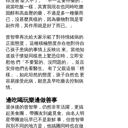
得沒甚 麼大不了。「不一定要停藥的，
就當吃飯一樣，其實我現在也同時吃膽
固醇和高血壓的藥，不過是多一種藥而
已，沒甚麼異樣的，因為藥物對我是零
副作用，其作用就是好了而已。」
曾智華再次給大家示範了對待情緒病的
正面態度， 這種積極態度亦在他對待自
己孩子患病的事情上反映出 來。當他知
道孩子懷疑同樣患上驚恐症時，立即安
慰他 們「不要緊的、沒問題的」，並且
安排他們去看醫生。 有了父親這個「榜
樣」，如此坦然的態度，孩子自然也 更
容易接受此病，願意及早吃藥去控制病
情。
邊吃喝玩樂邊做善事
退休後的曾智華，仍然非常活躍，更搞
起美食團， 帶團友到處覓食。由名人明
星帶團遊玩早已不是新鮮 事，但曾智華
與別不同的地方是，他搞團同時也在做