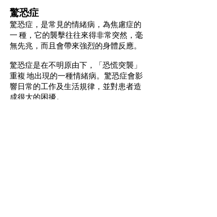
驚恐症
驚恐症，是常見的情緒病，為焦慮症的
一 種，它的襲擊往往來得非常突然，毫
無先兆，而且會帶來強烈的身體反應。
驚恐症是在不明原由下，「恐慌突襲」
重複 地出現的一種情緒病。驚恐症會影
響日常的工作及生活規律，並對患者造
成很大的困擾。
「恐慌突襲」是當人在安全的情況及在
並沒 有任何明顯的外來誘因下，突如其
來出現以下緊張的症狀，包括心跳加
快、呼吸急速、手心冒 汗、手震、心胸
翳悶、肚痛及肚瀉、手腳痳痺、 時冷時
熱、頭痛等症狀。而這些症狀來得非常
突 然，通常在短短10分鐘內達到高峰
點。
資料來源：