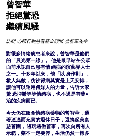
曾智華
拒絕驚恐
繼續風騷
訪問 心晴行動慈善基金顧問 曾智華先生
對很多情緒病患者來說，曾智華是他們
的「晨光第一線」。 他是最早站在公眾
面前承認自己患有情 緒病的演藝界人士
之一。十多年以來，他「以 身作則」，
救人無數，彷彿得病其實是上天安排，
讓他可以運用傳媒人的力量，告訴大家
驚 恐抑鬱等等情緒病，也不過是有藥可
治的疾病而已。
今天仍在服食情緒病藥物的曾智華，過
著逍遙而充實的退休日子，還搞起美食
慈善團， 邊玩邊做善事，再次向所有人
示範，藥不一定要停，生活仍然一樣多