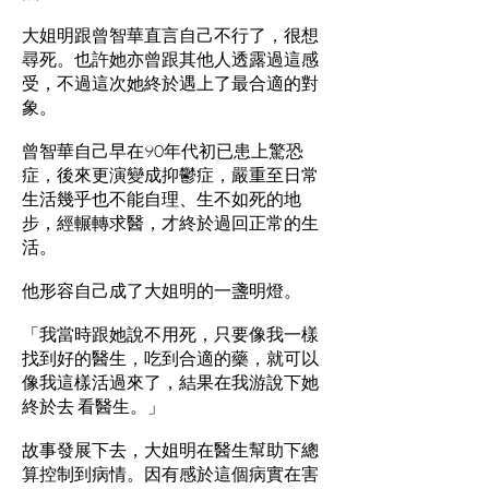
大姐明跟曾智華直言自己不行了，很想
尋死。也許她亦曾跟其他人透露過這感
受，不過這次她終於遇上了最合適的對
象。
曾智華自己早在90年代初已患上驚恐
症，後來更演變成抑鬱症，嚴重至日常
生活幾乎也不能自理、生不如死的地
步，經輾轉求醫，才終於過回正常的生
活。
他形容自己成了大姐明的一盞明燈。
「我當時跟她說不用死，只要像我一樣
找到好的醫生，吃到合適的藥，就可以
像我這樣活過來了，結果在我游說下她
終於去 看醫生。」
故事發展下去，大姐明在醫生幫助下總
算控制到病情。因有感於這個病實在害