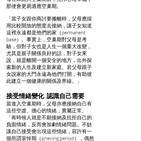
那便會更易適應空巢期。
「當子女跟你商討要搬離時，父母應採
用比較開放的態度去接納，讓子女知道
這裡永遠都是他們的家（permanent
base）。事實上，空巢期對父母是考
驗，但對子女也是人生一個重大改變，
尤其是親子關係良好的話，對子女來
說，就是離開一個安全的地方，出外探
索新的人生及建立新家庭。若父母跟子
女說家的大門永遠為他們打開，有助彼
此建立一個健康的關係及界線。」
接受情緒變化 認識自己需要
當進入空巢期時，父母亦應接納自己有
這些空虛、擔心的情緒，實屬正常。
「有時候人就是不願接納及抗拒自己的
負面情緒，反而會加劇情緒問題。不妨
讓自己接受會出現這些情緒，容許有一
個所謂哀悼期（grieving period），偶然