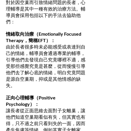
對於因空巢而引致情緒問題的長者，心
理輔導是其中一種有效的治療方法。輔
導員會採用包括以下的手法去協助他
們：
情緒取向治療（Emotionally Focused
Therapy，簡稱EFT）：
由於長者很多時未必能感受或表達到自
己的情緒，輔導員會通過專業的輔導，
引導他們去發現自己究竟哪裡不適，感
受那些感覺究竟是甚麼，從而慢慢引導
他們去了解心底的情緒，明白究竟問題
是源自空巢期，抑或是其他情感的缺
失。
正向心理輔導（Positive
Psychology）：
讓長者從正面思維去面對子女離巢，讓
他們知道空巢期看似有失，但其實也有
得，只不過之前只看到失的一面，因而
產生焦慮等情緒。例如其實子女離家