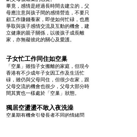
畢竟，感情是經過長時間去建立的，父
母應注意與孩子間的感情營造，不要只
顧工作賺錢養家，即使如何忙碌，也應
爭取與孩子感情交流及互動的機會，建
立健康的親子關係，以後孩子成長離
家，亦無礙彼此的關心及愛護。
子女忙工作同住如空巢
「空巢」雖指子女搬離的家庭，但現今
香港有不少成年子女因工作及生活忙
碌，雖仍與父母同住，但很少在家，跟
父母交流的機會也很少，父母大部分時
間其實也一樣處於「空巢」狀態。
獨居空盪盪不敢入夜洗澡
空巢期有機會引發長者不同的情緒問
題，有些人會出現抑鬱徵狀，影響其集
中力或失去動力，例如不願做家務。有
些則會產生焦慮徵狀，特別是獨居長