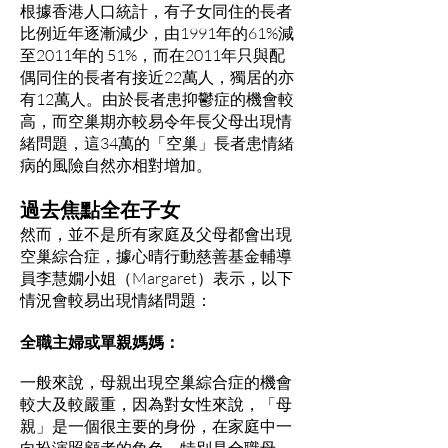
根據香港人口統計，有子女同住的長者
比例近年逐漸減少，由1991年的61%減
至2011年的 51%，而在2011年只與配
偶同住的長者有接近22萬人，獨居的亦
有12萬人。由於長者患抑鬱症的機會較
高，而空巢期亦較易令年長父母出現情
緒問題，這34萬的「空巢」長者患情緒
病的風險自然亦相對增加。
過去焦點全在子女
然而，並不是所有家庭及父母都會出現
空巢綜合症，據心晴行動慈善基金輔導
員李慧嫺小姐（Margaret）表示，以下
情況會較易出現情緒問題：
全職主婦或單親媽媽：
一般來說，母親出現空巢綜合症的機會
較大及較嚴重，因為對女性來說，「母
親」是一個很主要的身份，在家庭中一
向扮演照顧者的角色，特別是全職母