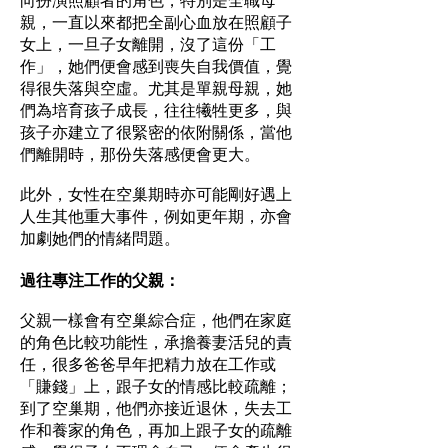
親，一直以來都把全副心血放在照顧子
女上，一旦子女離開，沒了這份「工
作」，她們便會感到喪失自我價值，覺
得很失落與空虛。尤其是單親母親，她
們為培育孩子成長，往往犧牲更多，與
孩子亦建立了很緊密的依附關係，當他
們離開時，那份失落感便會更大。
此外，女性在空巢期時亦可能剛好遇上
人生其他重大事件，例如更年期，亦會
加劇她們的情緒問題。
過往專注工作的父親：
父親一樣會有空巢綜合症，他們在家庭
的角色比較功能性，承擔養妻活兒的責
任，很多爸爸早年把精力放在工作或
「賺錢」上，跟子女的情感比較疏離；
到了空巢期，他們亦接近退休，失去工
作和養家的角色，再加上跟子女的疏離