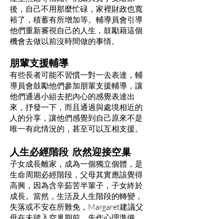
後，自己不用那麼忙碌，家裡財政也寬
裕了，積蓄有所增加等。輔導員會引導
他們重新審視自己的人生，鼓勵藉這個
機會去做以前沒時間做的事情。
朋輩支援輔導
有些長者可能不習慣一對一去表達，輔
導員會鼓勵他們參加朋輩支援輔導，讓
他們通過小組去把內心的感覺表達出
來，抒發一下，而且通過與處境相近的
人的分享，讓他們感覺到自己原來不是
唯一有此情況的，甚至可以互相支援。
人生必經階段 欣然迎接空巢
子女成長離家，成為一個獨立個體，是
生命周期必經階段，父母其實應該覺得
高興，因為含辛茹苦半輩子，子女終於
成長。當然，生活及人生階段的轉變，
失落或不安在所難免，Margaret建議父
母在未踏入空巢期前，先作心理準備，