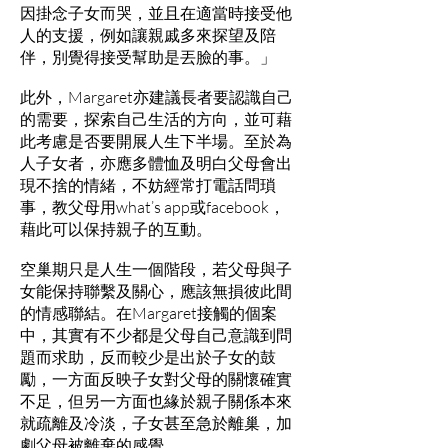
因掛念子女而哭，並且在適當時接受他
人的支援，例如讓親戚多來探望及陪
伴，別覺得接受幫助是丟臉的事。」
此外，Margaret亦建議長者要認識自己
的需要，探索自己生活的方向，並可藉
此考慮是否要開展人生下半場。至於為
人子女者，亦應多體恤及明白父母會出
現不捨的情緒，不妨經常打電話問瑣
事，教父母用what’s app或facebook，
藉此可以保持親子的互動。
空巢期只是人生一個階段，若父母與子
女能保持聯繫及關心，應該無損彼此間
的情感聯結。在Margaret接觸的個案
中，其實有不少都是父母自己意識到問
題而求助，反而較少是出於子女的鼓
勵，一方面反映子女對父母的關懷確實
不足，但另一方面也緣於親子關係本來
就疏離及冷淡，子女甚至急於離巢，加
劇父母被離棄的感覺。