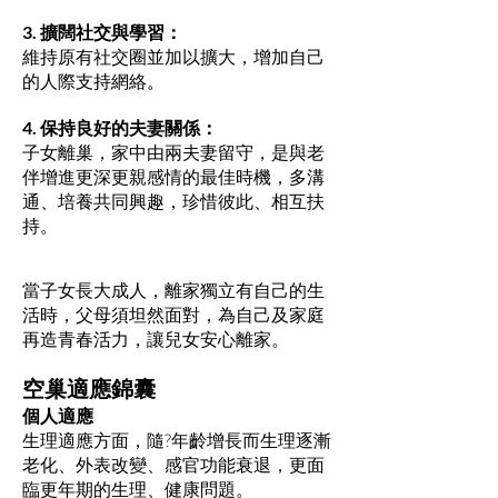
3. 擴闊社交與學習：
維持原有社交圈並加以擴大，增加自己
的人際支持網絡。
4. 保持良好的夫妻關係：
子女離巢，家中由兩夫妻留守，是與老
伴增進更深更親感情的最佳時機，多溝
通、培養共同興趣，珍惜彼此、相互扶
持。
當子女長大成人，離家獨立有自己的生
活時，父母須坦然面對，為自己及家庭
再造青春活力，讓兒女安心離家。
空巢適應錦囊
個人適應
生理適應方面，隨?年齡增長而生理逐漸
老化、外表改變、感官功能衰退，更面
臨更年期的生理、健康問題。