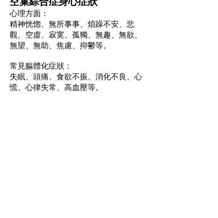
空巢綜合症身心症狀
心理方面：
精神恍惚、無所事事、煩躁不安、悲
觀、空虛、寂寞、孤獨、無趣、無欲、
無望、無助、焦慮、抑鬱等。
常見軀體化症狀：
失眠、頭痛、食欲不振、消化不良、心
慌、心律失常、高血壓等。
情緒支援熱線：​​
(+852)
2301 2303
(求助、
預約及面談服務查詢)
捐款查詢：
(+852)
3690 1000
一般查詢：
(+852)
2947 8669
電郵地址：
joyful@jmhf.org
地址：
香港九龍新蒲崗五芳街10號新寶中心10樓
1001-1003室