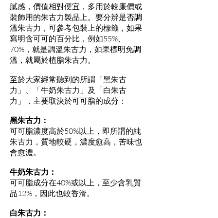
膩感，價值相對便宜，多用於較廉價或
裝飾用的朱古力製品上。要分辨是否調
溫朱古力，可參考包裝上的標籤，如果
寫明含可可的百分比，例如55%、
70%，就是調溫朱古力，如果標明免調
溫，就屬於植脂朱古力。
至於大家經常聽到的所謂「黑朱古
力」、「牛奶朱古力」及「白朱古
力」，主要取決於可可脂的成分：
黑朱古力：
可可脂濃度高於50%以上，即所謂的純
朱古力，質地較硬，濃度愈高，苦味也
會愈濃。
牛奶朱古力：
可可脂成分在40%或以上，至少含乳質
品12%，因此也較香滑。
白朱古力：