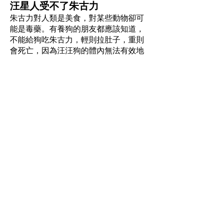
汪星人受不了朱古力
朱古力對人類是美食，對某些動物卻可
能是毒藥。有養狗的朋友都應該知道，
不能給狗吃朱古力，輕則拉肚子，重則
會死亡，因為汪汪狗的體內無法有效地
對朱古力中的可可鹼進行代謝，會令中
樞神經及心血管受刺激，導致血壓上
升、心跳加速或心律不齊等。朱古力對
狗的傷害程度取決於朱古力的純度和狗
隻體型大小，朱古力愈純，中毒機會及
危害愈大。