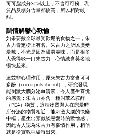
可可脂成分30%以上，不含可可粉，乳
質品及糖分含量都較高，所以相對較
甜。
調情解鬱心歡愉
如果要數全球最受歡迎的食物之一，朱
古力肯定榜上有名。朱古力之所以廣受
愛戴，不光是因為甜滑美味，而是很多
人覺得啖一口朱古力，心情總會莫名地
暢快起來。
這並非心理作用，原來朱古力富含可可
多酚（cocoa polyphenol），研究發現
能刺激大腦分泌血清素，令人產生喜悅
的感覺；朱古力亦含一種叫苯乙胺醇
（PEA）物質，這種物質與人在戀愛時
所分泌的物質相近，能刺激大腦的快樂
中樞，產生出類似談戀愛時的歡愉感，
因此古人認為朱古力有催情作用，相信
就是從實戰中驗證出來。