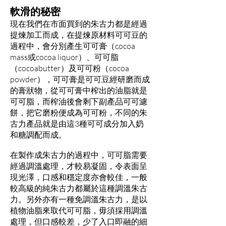
軟滑的秘密
現在我們在市面買到的朱古力都是經過
提煉加工而成，在提煉原材料可可豆的
過程中，會分別產生可可膏（cocoa
mass或cocoa liquor）、可可脂
（cocoabutter）及可可粉（cocoa
powder），可可膏是可可豆經研磨而成
的膏狀物，從可可膏中榨出的油脂就是
可可脂，而榨油後會剩下副產品可可濾
餅，把它磨粉便成為可可粉，不同的朱
古力產品就是由這3種可可成分加入奶
和糖調配而成。
在製作成朱古力的過程中，可可脂需要
經過調溫處理，才較易凝固，令表面呈
現光澤，口感和穩定度亦會較佳，一般
較高級的純朱古力都屬於這種調溫朱古
力。另外亦有一種免調溫朱古力，是以
植物油脂來取代可可脂，毋須採用調溫
處理，但口感較差，少了入口即融的細