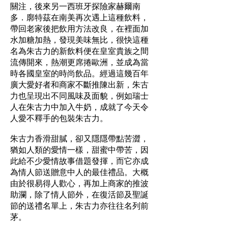
關注，後來另一西班牙探險家赫爾南
多．廓特茲在南美再次遇上這種飲料，
帶回老家後把飲用方法改良，在裡面加
水加糖加熱，發現美味無比，很快這種
名為朱古力的新飲料便在皇室貴族之間
流傳開來，熱潮更席捲歐洲，並成為當
時各國皇室的時尚飲品。經過這幾百年
廣大愛好者和商家不斷推陳出新，朱古
力也呈現出不同風味及面貌，例如瑞士
人在朱古力中加入牛奶，成就了今天令
人愛不釋手的包裝朱古力。
朱古力香滑甜膩，卻又隱隱帶點苦澀，
猶如人類的愛情一樣，甜蜜中帶苦，因
此給不少愛情故事借題發揮，而它亦成
為情人節送贈意中人的最佳禮品。大概
由於很易得人歡心，再加上商家的推波
助瀾，除了情人節外，在復活節及聖誕
節的送禮名單上，朱古力亦往往名列前
茅。