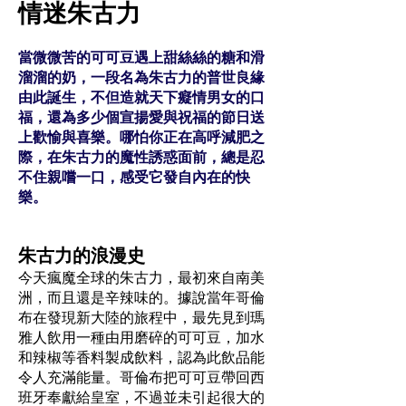
情迷朱古力
當微微苦的可可豆遇上甜絲絲的糖和滑
溜溜的奶，一段名為朱古力的普世良緣
由此誕生，不但造就天下癡情男女的口
福，還為多少個宣揚愛與祝福的節日送
上歡愉與喜樂。哪怕你正在高呼減肥之
際，在朱古力的魔性誘惑面前，總是忍
不住親嚐一口，感受它發自內在的快
樂。
朱古力的浪漫史
今天瘋魔全球的朱古力，最初來自南美
洲，而且還是辛辣味的。據說當年哥倫
布在發現新大陸的旅程中，最先見到瑪
雅人飲用一種由用磨碎的可可豆，加水
和辣椒等香料製成飲料，認為此飲品能
令人充滿能量。哥倫布把可可豆帶回西
班牙奉獻給皇室，不過並未引起很大的