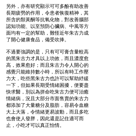
另外，亦有研究顯示可可多酚有助改善
長期疲勞的作用，令患者恢復精神，其
所含的類黃酮等抗氧化物，對改善腦部
認知功能、以至預防心臟病、中風等方
面均有一定的幫助，難怪近年朱古力成
了開心健康食品，備受吹捧。
不過要強調的是，只有可可膏含量較高
的黑朱古力才具以上功效，而且濃度愈
高，效果愈好；而且朱古力令人開心的
感覺只能維持數小時，所以有時工作壓
力大，吃些黑朱古力也許可以幫助紓緩
一下，但如果長期受情緒困擾，便要盡
快求醫，別以為拼命吃朱古力便可治癒
情緒病，況且大部分市面售賣的朱古力
都添加了大量糖分及脂肪，容易令血糖
大上大落，令情緒更易波動，而且多吃
也會使人發胖，因此還是記住適可而
止，小吃才可以真正怡情。