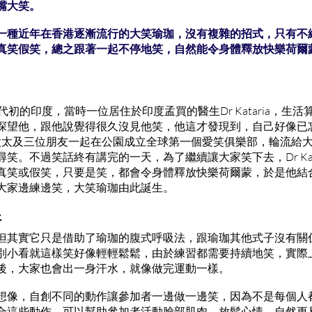
嘴大笑。
一種近年在香港逐漸流行的大笑瑜珈，沒有複雜的招式，只有不
真笑假笑，總之跟著一起不停地笑，自然能令身體釋放快樂荷爾
代初的印度，當時一位居住於印度孟買的醫生Dr Kataria，生
探望他，跟他說覺得很久沒見他笑，他這才發現到，自己好像已
ria與太太及三位朋友一起在公園成立全球第一個愛笑俱樂部，輪流
笑。不過笑話終有講完的一天，為了繼續讓大家笑下去，Dr Kat
真笑或假笑，只要是笑，都會令身體釋放快樂荷爾蒙，於是他結
大家邊練邊笑，大笑瑜珈由此誕生。
汗
但其實它只是借助了瑜珈的腹式呼吸法，跟瑜珈其他式子沒有關
別小看就這樣笑好像輕輕鬆鬆，由於練習都需要持續地笑，實際
後，大家也會出一身汗水，就像做完運動一樣。
想像，自創不同的動作讓參加者一邊做一邊笑，因為不是每個人
合這些動作，可以幫助參加者活動臉部肌肉，放鬆心情，自然更