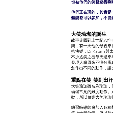
也被他們的笑聲逗得咧
他們正在玩的，其實是
體能都可以參加，不管
大笑瑜珈的誕生
故事先回到上世紀90年
樂，有一天他的母親來
拾快樂，Dr Kata
不少逐笑之徒每天過來尋
發現人腦原來不懂分辨
創作出不同的動作，讓
重點在笑 笑到出
大笑瑜珈雖名為瑜珈，
瑜珈常見的難度動作。
動，所以做完大笑瑜珈
練習時導師會加入各種
笑上十幾分鐘，所以配