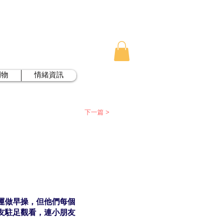
刊物
情緒資訊
下一篇 >
運做早操，但他們每個
友駐足觀看，連小朋友