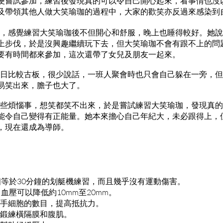
便嘗試參加，練習後發現真的可以令自己開心起來，看事情也沒
及帶領其他人做大笑瑜珈的過程中，大家的歡笑亦反過來感染到
參加，感覺練習大笑瑜珈後不但開心和舒服，晚上也睡得較好。她
上步伐，於是沒興趣繼續玩下去，但大笑瑜珈不會有跟不上的問
要有時間都來參加，這次還帶了女兒及朋友一起來。
言平日比較古板，很少說話，一班人聚會時也只會自己躲在一旁，
易笑出來，膽子也大了。
到一些煩惱事，想笑都笑不出來，於是嘗試練習大笑瑜珈，發現真
能令自己變得有正能量。她本來擔心自己年紀大，未必跟得上，
，現在還成為導師。
已相等於30分鐘的划艇機練習，而且幾乎沒有運動傷害。
，血壓可以降低約10mm至20mm。
殺手細胞的數目，提高抵抗力。
，鍛練橫隔膜和腹肌。