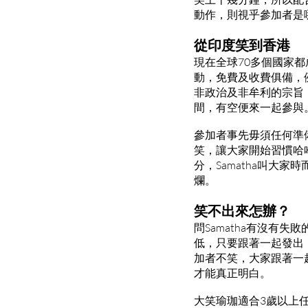
動作，則視乎參加者是
從印度笑到香港
現在全球70多個國家
動，免費及收費俱備，
非政治及非牟利的宗旨，
間，有空便來一起參與
參加者事先毋須任何準備
笑，讓大家開始習慣哈
分，Samatha叫大
爛。
笑不出來怎辦？
問Samatha有沒有
低，只要跟著一起發出
加者不笑，大家跟著一
才能真正明白。
大笑瑜珈適合3歲以上