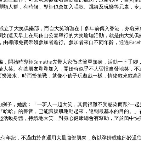
哪類人群，有時候，導師也會加入唱歌、跳舞及玩樂等元素，令
都成立了大笑俱樂部，而自大笑瑜珈在十多年前傳入香港，亦愈來
例如這天早上在馬鞍山公園舉行的大笑瑜珈活動，就是由大笑俱
由導師免費帶領參加者進行。參加者來自不同年齡，通過Faceb
。
，開始時導師Samatha先帶大家做些簡單熱身，活動一下手
哈大笑。有些朋友剛剛加入，開始時似乎不大習慣自發地笑，不
家時而扮潑水、時而扮搶戰，就像小孩子玩遊戲一樣，情緒愈來愈
失敗的例子，她說：「一班人一起大笑，其實很難不受感染而跟?一
『哈哈』的聲音，已能讓腹肌運動起來，達到最基本的目的。」
起活動身體，持續地大笑，對身心健康總會有幫助，至於箇中快
任何年紀，不過由於會運用大量腹部肌肉，所以孕婦或腹部於過往