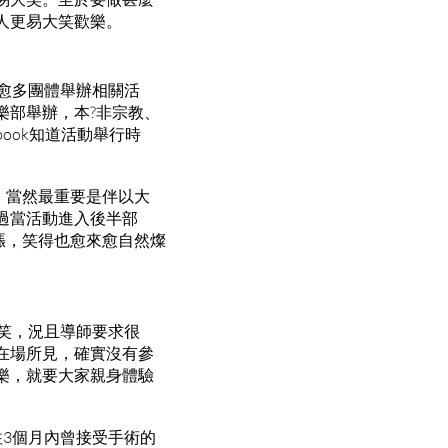
人更易大笑歡樂。
愈多團體舉辦相關活
樂部舉辦，本?非宗教、
ook知道活動舉行時
腳，當然最重要是伴以大
過當活動進入後半部
高漲，笑得也愈來愈自然燦
起笑，況且導師要求很
在場所見，確實沒有參
樂，就要大家親身體驗
3個月內曾接受手術的