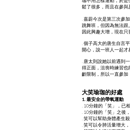
珈不用怎樣運動，於是
鬆了很多，而且在參與
. 嘉蔚今次是第三次
跳舞班，但因為無法跟
因此興趣大增，現在只
. 個子高大的唐生自
開心，說一班人一起才
. 唐太則說她以前遇
得正面，沮喪時練習也
齡限制，所以一直參加
大笑瑜珈的好處
1. 最安全的帶氧運動
. 10分鐘的「笑」，
. 10分鐘的「笑」之後
. 笑可以幫助身體產生
. 笑可以令肺活量增大