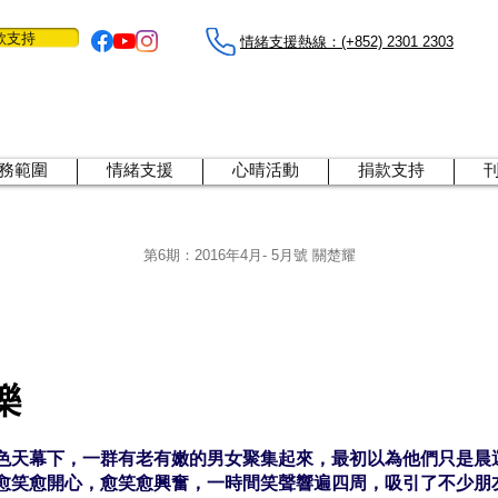
款支持
情緒支援熱線：​​(+852) 2301 2303
務範圍
情緒支援
心晴活動
捐款支持
第6期：
2016年4月- 5月號 關楚耀
樂
色天幕下，一群有老有嫩的男女聚集起來，最初以為他們只是晨
愈笑愈開心，愈笑愈興奮，一時間笑聲響遍四周，吸引了不少朋