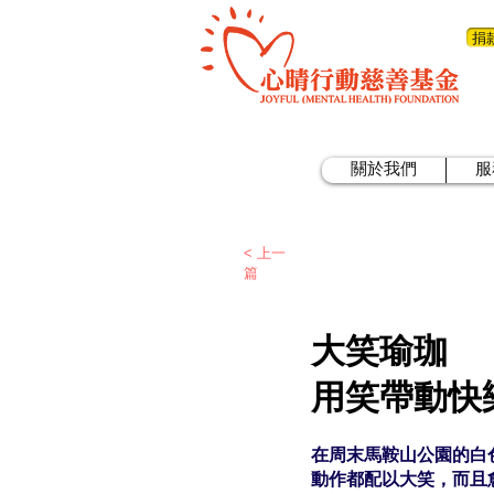
捐
關於我們
服
< 上一
篇
大笑瑜珈
用笑帶動快
在周末馬鞍山公園的白
動作都配以大笑，而且