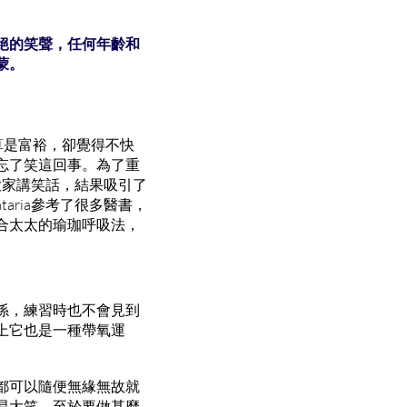
絕的笑聲，任何年齡和
蒙。
活算是富裕，卻覺得不快
忘了笑這回事。為了重
給大家講笑話，結果吸引了
aria參考了很多醫書，
合太太的瑜珈呼吸法，
係，練習時也不會見到
上它也是一種帶氧運
都可以隨便無緣無故就
易大笑。至於要做甚麼