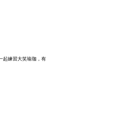
。
一起練習大笑瑜珈，有