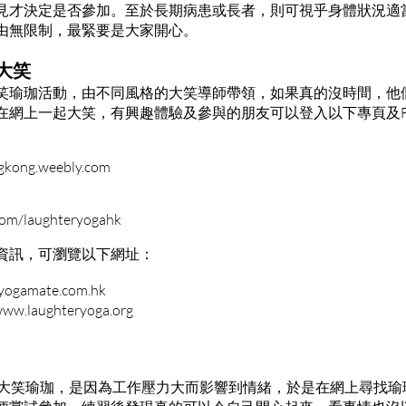
見才決定是否參加。至於長期病患或長者，則可視乎身體狀況適
由無限制，最緊要是大家開心。
大笑
笑瑜珈活動，由不同風格的大笑導師帶領，如果真的沒時間，他
網上一起大笑，有興趣體驗及參與的朋友可以登入以下專頁及Fac
ngkong.weebly.com
com/laughteryogahk
資訊，可瀏覽以下網址：
yogamate.com.hk
laughteryoga.org
最初接觸大笑瑜珈，是因為工作壓力大而影響到情緒，於是在網上尋找