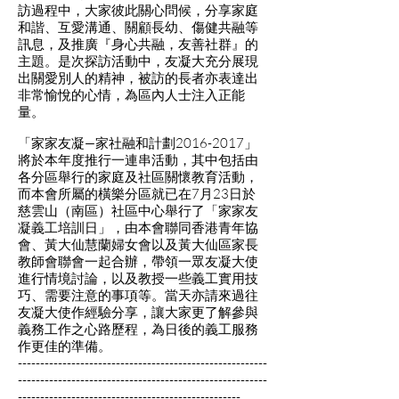
訪過程中，大家彼此關心問候，分享家庭
和諧、互愛溝通、關顧長幼、傷健共融等
訊息，及推廣『身心共融，友善社群』的
主題。是次探訪活動中，友凝大充分展現
出關愛別人的精神，被訪的長者亦表達出
非常愉悅的心情，為區內人士注入正能
量。
「家家友凝—家社融和計劃2016-2017」
將於本年度推行一連串活動，其中包括由
各分區舉行的家庭及社區關懷教育活動，
而本會所屬的橫樂分區就已在7月23日於
慈雲山（南區）社區中心舉行了「家家友
凝義工培訓日」，由本會聯同香港青年協
會、黃大仙慧蘭婦女會以及黃大仙區家長
教師會聯會一起合辦，帶領一眾友凝大使
進行情境討論，以及教授一些義工實用技
巧、需要注意的事項等。當天亦請來過往
友凝大使作經驗分享，讓大家更了解參與
義務工作之心路歷程，為日後的義工服務
作更佳的準備。
--------------------------------------------------------
--------------------------------------------------------
--------------------------------------------------