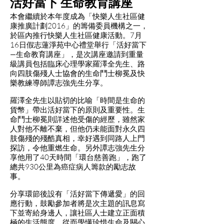
活好當下 生命教育講座
本會繼續於本年度成為「快樂人生社區健
康推廣計劃2016」的籌備委員機構之一，
於區內推行快樂人生社區健康活動。7月
16日假志蓮淨苑中心禮堂舉行「活好當下
—生命教育講座」，是次講座邀請到重量
級講員包括臨床心理學家羅澤全先生、路
向四肢傷殘人士協會的生命鬥士柳冕及快
樂教練導師譚志強先生分享。
羅澤全先生以貼切的比喻「時間是生命的
貨幣」帶出活好當下的原則及重要性。生
命鬥士柳冕則詳述他受傷的經歷，雖然家
人對他不離不棄，但他仍未能面對永久四
肢傷殘的殘酷真相，幸好遇到同路人上門
探訪，令他重燃生命。另外譚志強先生分
享他用了40天時間「環台慈善跑」，跑了
總共930公里為癌症病人籌款的勵志故
事。
分享環節後設有「活好當下傳遞愛」的回
應行動，鼓勵參加者將是次主題的訊息寫
下並寄給身邊人，讓社區人士建立正面積
極的生活態度，從而學懂珍惜生命及關心