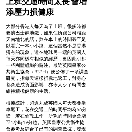
上班交通時間太長 會增
添壓力損健康
大部分香港人每天為了上班，很多時都
要擠巴士趕地鐵，如果住所跟公司相距
天南地北的話，熬在車上的時間甚至足
以看完一本小小說。這個當然不是香港
獨有的現象，遠在地球另一端的英國人
每天亦同樣有相似的經歷，更因此引起
一些團體組織的關注。最近英國皇家公
共衛生協會（RSPH）便公佈了一項調查
研究，指每天這樣折騰地返工，對身心
都會造成負面影響，亦令人少了時間去
維持積極健康的生活。
根據統計，超過九成英國人每天都要坐
車返工，花在交通上的時間平均為56分
鐘，若在倫敦工作，所耗的時間更會增
至1小時19分鐘。英國皇家公共衛生協
會參考及綜合了已有的調查數據，發現