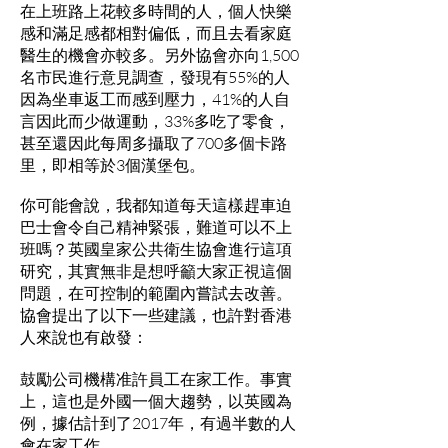
在上班路上花較多時間的人，個人快樂
感和滿足感都相對偏低，而且去看家庭
醫生的機會亦較多。另外協會亦向1,500
名市民進行意見調查，發現有55%的人
因為坐車返工而感到壓力，41%的人自
言因此而少做運動，33%多吃了零食，
甚至還因此每周多攝取了700多個卡路
里，即相等於3個漢堡包。
你可能會說，我都知道每天這樣趕車迫
巴士會令自己精神緊張，難道可以不上
班嗎？英國皇家公共衛生協會進行這項
研究，其實無非是想呼籲大家正視這個
問題，在可控制的範圍內嘗試去改善。
協會提出了以下一些建議，也許對香港
人來說也有啟發：
鼓勵公司機構准許員工在家工作。事實
上，這也是外國一個大趨勢，以英國為
例，據估計到了2017年，有過半數的人
會在家工作。