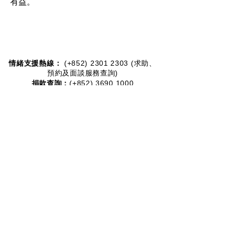
有益。
情緒支援熱線：​​
(+852)
2301 2303
(求助、
預約及面談服務查詢)
捐款查詢：
(+852)
3690 1000
一般查詢：
(+852)
2947 8669
電郵地址：
joyful@jmhf.org
地址：
香港九龍新蒲崗五芳街10號新寶中心10樓
1001-1003室
(鄰近港鐵鑽石山站)
慈善團體編號：
91/7268
夥伴計劃：
2012-2020
2016-2019