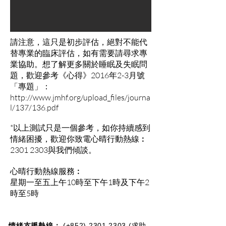
請注意，這只是初步評估，絕對不能代
替專業的臨床評估，如有需要請尋求專
業協助。想了解更多關於睡眠及失眠問
題，歡迎參考《心得》2016年2-3月號
「專題」：
http://www.jmhf.org/upload_files/journa
l/137/136.pdf
*以上測試只是一個參考，如你持續感到
情緒困擾，歡迎你致電心晴行動熱線︰
2301 2303與我們傾談。
心晴行動熱線服務︰
星期一至五上午10時至下午1時及下午2
時至5時
情緒支援熱線：​​
(+852)
2301 2303
(求助、