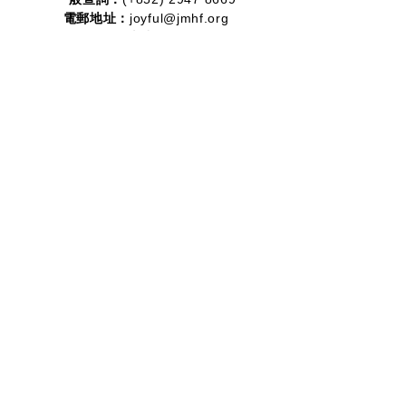
電郵地址：
joyful@jmhf.org
地址：
香港九龍新蒲崗五芳街10號新寶中心10樓
1001-1003室
(鄰近港鐵鑽石山站)
慈善團體編號：
91/7268
夥伴計劃：
2012-2020
2016-2019