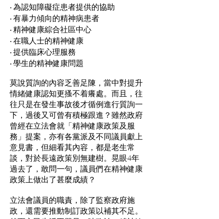
‧ 為認知障礙症患者提供的協助
‧ 有暴力傾向的精神病患者
‧ 精神健康綜合社區中心
‧ 在職人士的精神健康
‧ 提供臨床心理服務
‧ 學生的精神健康問題
莫說質詢的內容乏善足陳，當中對提升
情緒健康認知更搔不着癢處。而且，往
往只是在發生事故後才循例進行質詢一
下，過後又可曾有積極跟進？雖然政府
曾經在立法會就「精神健康政策及服
務」提案，亦有各黨派及不同議員獻上
意見書，但細看其內容，都是老生常
談，對於長遠政策別無建樹。晃眼4年
過去了，敢問一句，議員們在精神健康
政策上做出了甚麼成績？
立法會議員的職責，除了監察政府施
政，還需要推動制訂政策以補其不足。