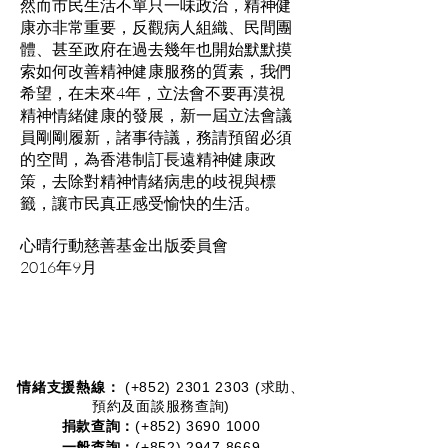
然而市民生活不單只一味政治，精神健
康亦非常重要，反觀病人組織、民間團
體、甚至政府在過去幾年也開始默默摸
索如何改善精神健康服務的質素，我們
希望，在未來4年，立法會不要再漠視
精神情緒健康的發展，新一屆立法會議
員剛剛履新，諸事待議，務請預留必須
的空間，為香港制訂長遠精神健康政
策，去除對精神情緒病患的歧視與標
籤，讓市民真正感受愉快的生活。
心晴行動慈善基金出版委員會
2016年9月
情緒支援熱線：​​
(+852)
2301 2303
(求助、
預約及面談服務查詢)
捐款查詢：
(+852)
3690 1000
一般查詢：
(+852)
2947 8669