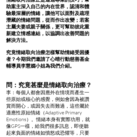
助案主深入自己的內在世界，認清和體
驗最深層的情緒，讓他可以面對及疏理
潛藏的情緒問題，從而作出改變；若案
主屬夫妻或親子關係，更可幫助彼此重
新建立情感連結，以協調出改善問題的
解決方法。
究竟情緒取向治療怎樣幫助情緒受困擾
者？今期我們邀請了心晴行動慈善基金
輔導員李慧嫺小姐為我們介紹。
問：究竟甚麼是情緒取向治療？
李：每個人都會因應外在情境而產生一
些原始或核心的感覺，例如會因為被讚
賞而開心，或因失去而難過，這些屬於
適應性原始情緒（Adaptive Primary
Emotions）。情緒本身有實際功用，就
像GPS一樣，給我們很多訊息，即使聽
起來負面的情緒如憤怒或恐懼等，只要