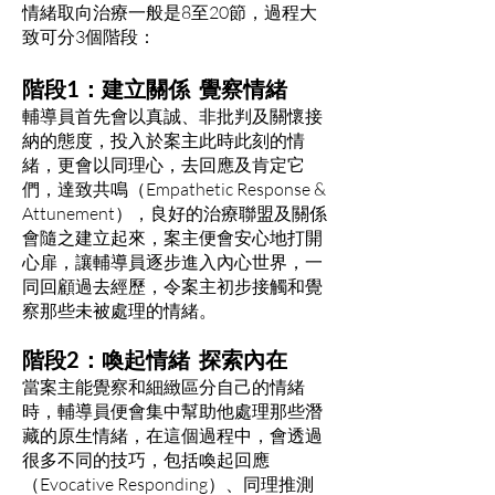
情緒取向治療一般是8至20節，過程大
致可分3個階段：
階段1：建立關係 覺察情緒
輔導員首先會以真誠、非批判及關懷接
納的態度，投入於案主此時此刻的情
緒，更會以同理心，去回應及肯定它
們，達致共鳴（Empathetic Response &
Attunement），良好的治療聯盟及關係
會隨之建立起來，案主便會安心地打開
心扉，讓輔導員逐步進入內心世界，一
同回顧過去經歷，令案主初步接觸和覺
察那些未被處理的情緒。
階段2：喚起情緒 探索內在
當案主能覺察和細緻區分自己的情緒
時，輔導員便會集中幫助他處理那些潛
藏的原生情緒，在這個過程中，會透過
很多不同的技巧，包括喚起回應
（Evocative Responding）、同理推測