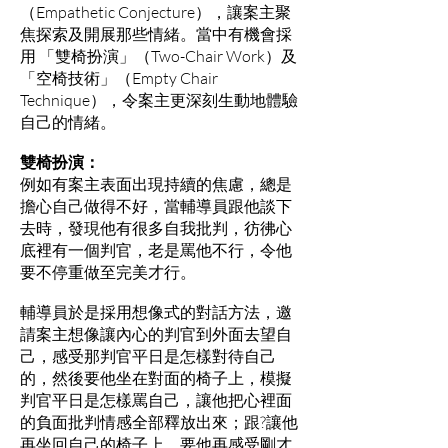
（Empathetic Conjecture），讓案主聚
焦探索及開展那些情緒。當中有機會採
用 「雙椅扮演」（Two-Chair Work）及
「空椅技術」（Empty Chair
Technique），令案主更深刻生動地體驗
自己的情緒。
雙椅扮演：
例如有案主表面出現持續的焦慮，總是
擔心自己做得不好，當輔導員跟他談下
去時，發現他有很多自我批判，彷彿心
底裡有一個判官，老是罵他不行，令他
要不停重做至完美才行。
輔導員於是採用想像式的對話方法，邀
請案主想像讓內心的判官到外面去望自
己，感受那判官平日是怎樣對待自己
的，然後要他坐在對面的椅子上，模擬
判官平日是怎樣罵自己，讓他把心裡面
的負面批判情感全部釋放出來；跟?讓他
再坐回自己的椅子上，要他再感受剛才