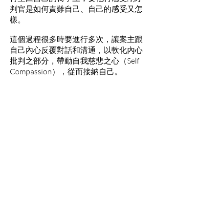
判官是如何責難自己、自己的感受又怎
樣。
這個過程很多時要進行多次，讓案主跟
自己內心反覆對話和溝通，以軟化內心
批判之部分，帶動自我慈悲之心（Self
Compassion），從而接納自己。
空椅技術：
有些案主有一些揮之不去、常常影響他
的情緒，可能是源於與他親密的人之間
一些未能解開的心結，但由於各種原
因，案主無法或不能直接向那些人表
達，採用「空椅技術」便可能幫到他。
輔導員會讓案主想像那人就坐在空椅
上，然後讓他把心中想跟他說的話說出
來。例如有些長期抑鬱的患者，深層問
題是源是於兒時與父母之間的關係出現
問題而產生創傷，因此在心裡有很多憤
怒，但當時沒有適當的處理。「空椅技