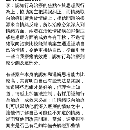
李：認知行為治療的焦點在於思想與行
為上，協助案主把謬誤糾正，而情緒取
向治療則聚焦於情緒上，相信問題的根
源來自情緒反應，所以治療必須深入到
情緒方面。兩者在治療情緒病如抑鬱症
或焦慮症方面的成效各有千秋，不過情
緒取向治療比較能幫助案主通過認清自
己的情緒，令他更接納自己，從而引發
一些自我療癒的效應，認知行為治療則
較少觸及這部分。
有些案主本身的認知和邏輯思考能力比
較高，其實明白自己有些想法是謬誤，
知道哪些思維才是好的，但理性上知
道，情感上卻無法控制，若採用認知行
為治療，成效未必高；而情緒取向治療
則可以幫助他們深入底層的情緒之中，
讓他們了解自己可能也不知道的情緒，
從而幫他們改善問題。當然，這要視乎
案主是否已有足夠準備去觸碰那些情