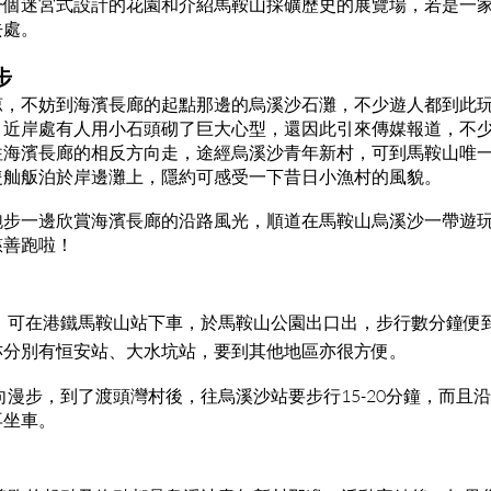
一個迷宮式設計的花園和介紹馬鞍山採礦歷史的展覽場，若是一
去處。
步
涼，不妨到海濱長廊的起點那邊的烏溪沙石灘，不少遊人都到此
。近岸處有人用小石頭砌了巨大心型，還因此引來傳媒報道，不
往海濱長廊的相反方向走，途經烏溪沙青年新村，可到馬鞍山唯
隻舢舨泊於岸邊灘上，隱約可感受一下昔日小漁村的風貌。
跑步一邊欣賞海濱長廊的沿路風光，順道在馬鞍山烏溪沙一帶遊
慈善跑啦！
，可在港鐵馬鞍山站下車，於馬鞍山公園出口出，步行數分鐘便
亦分別有恒安站、大水坑站，要到其他地區亦很方便。
向漫步，到了渡頭灣村後，往烏溪沙站要步行15-20分鐘，而且
再坐車。