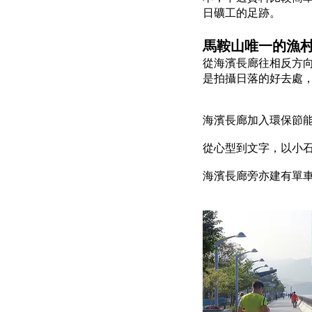
日礦工的足跡。
馬鞍山唯一的漁
從海濱長廊往相反方
是拍攝日落的好去處
海濱長廊加入環保節
從心型到文字，以小
海濱長廊旁亦建有單