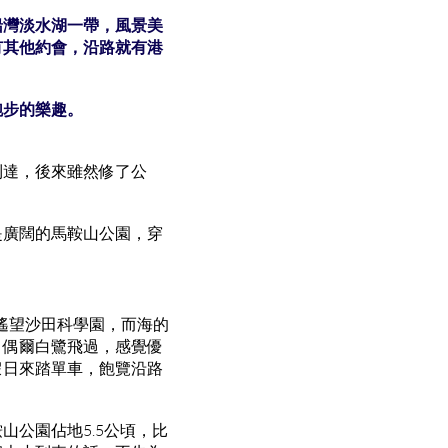
船灣淡水湖一帶，風景美
有其他約會，沿路就有港
跑步的樂趣。
到達，後來雖然修了公
是廣闊的馬鞍山公園，穿
遙望沙田科學園，而海的
，偶爾白鷺飛過，感覺優
假日來踏單車，飽覽沿路
公園佔地5.5公頃，比