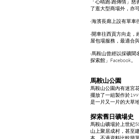
「心晴跑‧跑傳情」
了逛大型商場外，亦
‧海濱長廊上設有單車
‧開車往西貢方向走
屋包場服務，最適合
‧馬鞍山曾經以採礦
探索館」Facebook。
馬鞍山公園
馬鞍山公園內有迷宮
擺放了一組製作於19
是一片又一片的大草
探索舊日礦場史
馬鞍山礦場於上世紀5
山上聚居成村，甚至
本，不過資料比較簡