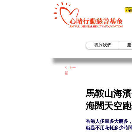
捐
關於我們
服
< 上一
篇
馬鞍山海濱
海闊天空跑
香港人多車多大廈多
就是不用花耗多少時