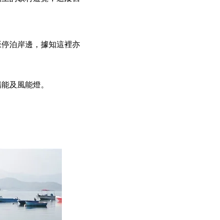
舨停泊岸邊，據知這裡亦
陽能及風能燈。