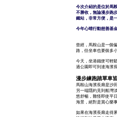
今次介紹的是位於馬
不勝收，無論漫步跑
鐵站，非常方便，是
今年心晴行動慈善基
曾經，馬鞍山是一個
路，但坐車也要個多
今天，坐港鐵便可輕
過公園即可到達海濱
漫步練跑踏單車
馬鞍山海濱長廊是沙
另一端隱約見到船灣
悠舒暢，難怪即使平
海景，絕對是賞心樂
如果在海濱長廊走得累