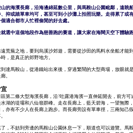
鞍山的海濱長廊，沿海邊綿延數公里，與馬鞍山公園毗鄰，遠眺
步、抑或踏單車均可，甚至可到小沙灘上拍照玩樂。走得累了或
一個適合都市人忙裡偷閒的好去處。
金就選中這個地段作為慈善跑的賽道，讓大家在海闊天空下體驗
偏遠荒蕪之地，要到烏溪沙郊遊，需要從沙田的馬料水坐船才能
小時，是真正的郊野地方。
鬆到達馬鞍山，從港鐵站出來後，穿過繁鬧的大型商場，放眼就
長廊。
皆宜
田區第二條大型海濱長廊，沿?吐露港海濱一直伸延開去，前方可
淡水湖的堤壩和八仙嶺群峰。走在長廊上，藍天碧海，一望無際
日，亦有不少人在長廊上跑步。而長廊旁設有單車徑，三兩知己
事。
了，不妨到旁邊的馬鞍山公園休息一下，順道也可以遊覽。馬鞍山