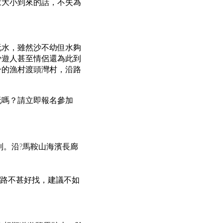
家大小到來的話，不失為
玩水，雖然沙不幼但水夠
少遊人甚至情侶還為此到
一的漁村渡頭灣村，沿路
玩嗎？請立即報名參加
到。沿?馬鞍山海濱長廊
沿路不甚好找，建議不如