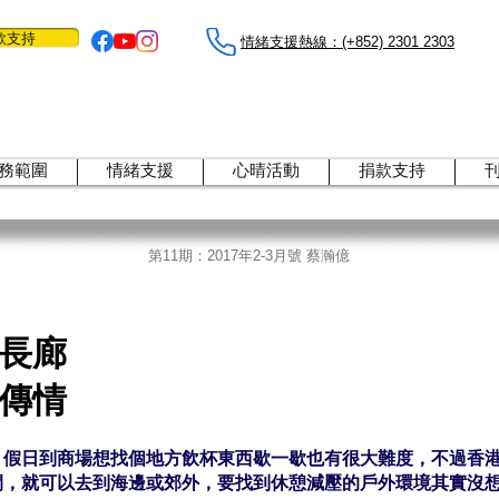
款支持
情緒支援熱線：​​(+852) 2301 2303
務範圍
情緒支援
心晴活動
捐款支持
第11期：
2017年2-3月號 蔡瀚億
長廊
傳情
，假日到商場想找個地方飲杯東西歇一歇也有很大難度，不過香
間，就可以去到海邊或郊外，要找到休憩減壓的戶外環境其實沒