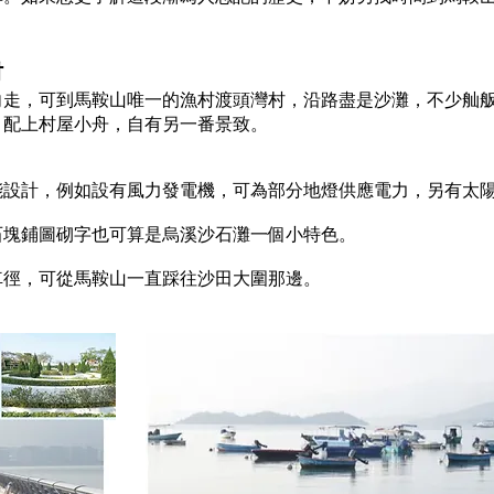
村
向走，可到馬鞍山唯一的漁村渡頭灣村，沿路盡是沙灘，不少舢
，配上村屋小舟，自有另一番景致。
能設計，例如設有風力發電機，可為部分地燈供應電力，另有太
石塊鋪圖砌字也可算是烏溪沙石灘一個小特色。
車徑，可從馬鞍山一直踩往沙田大圍那邊。