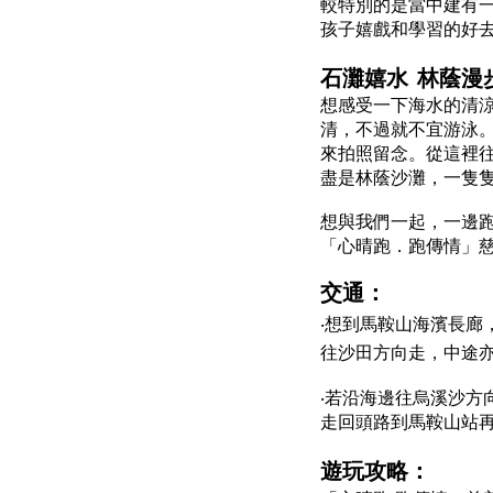
較特別的是當中建有
孩子嬉戲和學習的好
石灘嬉水 林蔭漫
想感受一下海水的清
清，不過就不宜游泳
來拍照留念。從這裡
盡是林蔭沙灘，一隻
想與我們一起，一邊
「心晴跑．跑傳情」
交通：
‧想到馬鞍山海濱長廊
往沙田方向走，中途
‧若沿海邊往烏溪沙方
走回頭路到馬鞍山站
遊玩攻略：