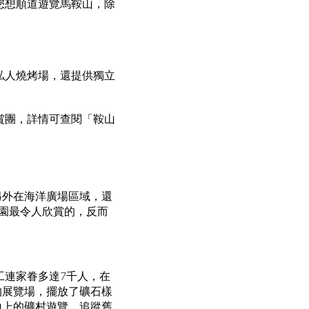
您想順道遊覽馬鞍山，除
私人燒烤場，還提供獨立
賞團，詳情可查閱「鞍山
另外在海洋廣場區域，還
公園最令人欣賞的，反而
工連家眷多達7千人，在
的展覽場，擺放了礦石樣
山上的礦村遊覽，追蹤舊