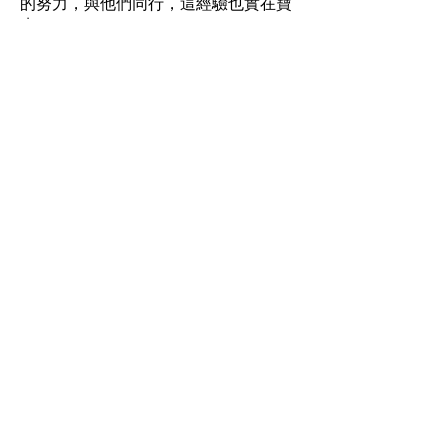
的努力，與他們同行，這經驗也實在寶
貴。
--------------------------------------------------------
--------------------------------------------------------
---------------------------------
專家分享會
本會本年度第5次「專家分享會」已於
2017年1月12日舉行，是次聚會邀請到
許龍杰精神科專科醫生作分享嘉賓。在
會上，首次參與的受情緒困擾人士及家
屬坦誠分享自己的情況和疑慮，並提出
有關情緒病和精神科藥物的問題。席間
許醫生詳細回應參加者的提問，解釋抑
鬱症及焦慮症等為身心症，身體反應與
情緒互相影響，因此需要雙管齊下去處
理。