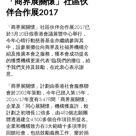
「商界展關懷」社區伙
伴合作展2017
「商界展關懷」社區伙伴合作展2017已
於3月10日假香港會議展覽中心舉行，
今年心晴行動慈善基金亦繼續參與其
中，設參展攤位向商界及社福界機構介
紹及推廣本會之服務，獲本會成功提名
的獲獎機構更派代表?臨我們的攤位，給
予我們支持及鼓勵，在此衷心表示謝
意。
「商界展關懷」計劃由香港社會服務聯
會於2002年策動，今年已踏入第15年，
2016/17年度有3,478間「商界展關懷」
企業及「同心展關懷」機構獲嘉許，較
計劃之初增長12倍多，由483個志願團
體透過建立4,500多個合作項目所提名。
企業和機構致力在3大範疇十多項準則
回饋社會，包括鼓勵義務工作、樂於捐