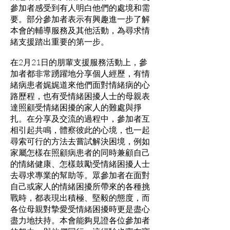
參加者感受到有人明白他們的處境和需
要。部分參加者表示有興趣進一步了解
本會的輔導服務及其他活動，為尋求情
緒支援踏出重要的第一步。
在2月21日的朋輩支援服務活動上，參
加者都非常踴躍地分享個人經歷，有情
緒病患者娓娓道來他們面對情緒病的心
路歷程，也有受情緒困擾人士的母親表
達照顧受情緒困擾的家人的難處與掙
扎。在分享及交流的過程中，參加者互
相引起共鳴，體察彼此的心境，也一起
尋索可行的方法去嘗試解決困境，例如
家屬怎樣在照顧病患者的同時兼顧自己
的情緒健康、怎樣鼓勵受情緒困擾人士
去尋求專業的幫助等。眾參加者在面對
自己或家人的情緒困擾所帶來的各種挑
戰時，都表現出積極、堅毅的態度，而
各位母親對摯愛受情緒困擾時更是盡心
盡力地扶持。本會能夠見證各位參加者