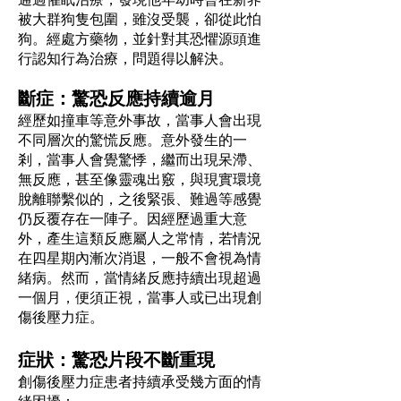
被大群狗隻包圍，雖沒受襲，卻從此怕
狗。經處方藥物，並針對其恐懼源頭進
行認知行為治療，問題得以解決。
斷症：驚恐反應持續逾月
經歷如撞車等意外事故，當事人會出現
不同層次的驚慌反應。意外發生的一
剎，當事人會覺驚悸，繼而出現呆滯、
無反應，甚至像靈魂出竅，與現實環境
脫離聯繫似的，之後緊張、難過等感覺
仍反覆存在一陣子。因經歷過重大意
外，產生這類反應屬人之常情，若情況
在四星期內漸次消退，一般不會視為情
緒病。然而，當情緒反應持續出現超過
一個月，便須正視，當事人或已出現創
傷後壓力症。
症狀：驚恐片段不斷重現
創傷後壓力症患者持續承受幾方面的情
緒困擾：