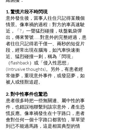
1. 驚慌片段不時閃現
意外發生後，當事人往住只記得某幾個
情景。像車禍的過程：對方的車高速駛
近，「?」一聲猛烈碰撞，呔盤氣袋彈
出，傳來警號……對意外的完整經過，患
者往往只記得若干僅一、兩秒的短促片
段，經常出現在腦海，如汽車快速衝
近、猛烈碰撞一剎，稱為「閃現」
（flashback）或「侵入性思想」
(Intrusive thoughts)。另外，有患者經
常做夢，重現意外事件，或發惡夢，如
被人或怪獸追趕。
2. 對中性事件也驚恐
患者很多時把一些無關連、屬中性的事
件，也錯誤地聯繫到該宗意外，產生恐
慌反應。像車禍發生在十字路口，患者
會對任何一個十字路口都害怕，單單望
到已不能過馬路，這是相當典型的情