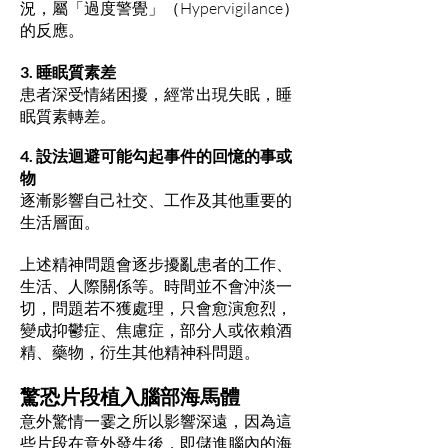
況，屬「過度警覺」（Hypervigilance）
的反應。
3. 睡眠質素差
患者深受情緒困擾，經常出現失眠，睡
眠質素轉差。
4. 設法迴避可能勾起事件的回憶的事或
物
逐漸影響自己社交、工作及其他重要的
生活層面。
上述精神問題會逐步擾亂患者的工作、
生活、人際關係等。
時間並不會沖淡一
切，問題若不獲處理，只會愈演愈烈，
變成抑鬱症、焦慮症，部分人或依賴酒
精、藥物，衍生其他精神科問題。
驚恐片段植入腦部海馬體
意外驚情一霎之所以影響深遠，因為這
些片段在意外發生後，即儲進腦內的海