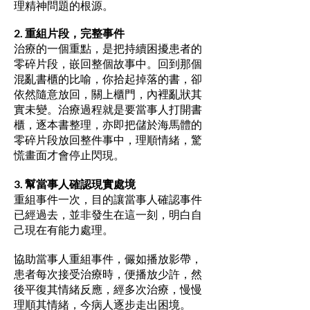
理精神問題的根源。
2. 重組片段，完整事件
治療的一個重點，是把持續困擾患者的
零碎片段，嵌回整個故事中。回到那個
混亂書櫃的比喻，你拾起掉落的書，卻
依然隨意放回，關上櫃門，內裡亂狀其
實未變。治療過程就是要當事人打開書
櫃，逐本書整理，亦即把儲於海馬體的
零碎片段放回整件事中，理順情緒，驚
慌畫面才會停止閃現。
3. 幫當事人確認現實處境
重組事件一次，目的讓當事人確認事件
已經過去，並非發生在這一刻，明白自
己現在有能力處理。
協助當事人重組事件，儼如播放影帶，
患者每次接受治療時，便播放少許，然
後平復其情緒反應，經多次治療，慢慢
理順其情緒，今病人逐步走出困境。