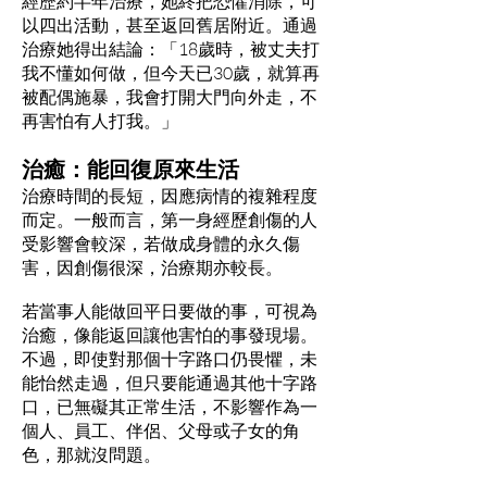
經歷約半年治療，她終把恐懼消除，可
以四出活動，甚至返回舊居附近。通過
治療她得出結論：「18歲時，被丈夫打
我不懂如何做，但今天已30歲，就算再
被配偶施暴，我會打開大門向外走，不
再害怕有人打我。」
治癒：能回復原來生活
治療時間的長短，因應病情的複雜程度
而定。一般而言，第一身經歷創傷的人
受影響會較深，若做成身體的永久傷
害，因創傷很深，治療期亦較長。
若當事人能做回平日要做的事，可視為
治癒，像能返回讓他害怕的事發現場。
不過，即使對那個十字路口仍畏懼，未
能怡然走過，但只要能通過其他十字路
口，已無礙其正常生活，不影響作為一
個人、員工、伴侶、父母或子女的角
色，那就沒問題。