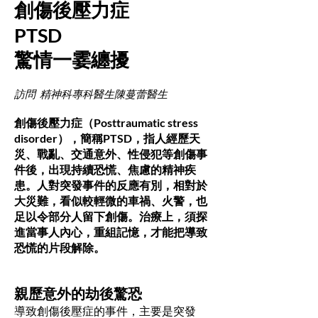
創傷後壓力症
PTSD
驚情一霎纏擾
訪問 精神科專科醫生陳蔓蕾醫生
創傷後壓力症（Posttraumatic stress
disorder），簡稱PTSD，指人經歷天
災、戰亂、交通意外、性侵犯等創傷事
件後，出現持續恐慌、焦慮的精神疾
患。人對突發事件的反應有別，相對於
大災難，看似較輕微的車禍、火警，也
足以令部分人留下創傷。治療上，須探
進當事人內心，重組記憶，才能把導致
恐慌的片段解除。
親歷意外的劫後驚恐
導致創傷後壓症的事件，主要是突發