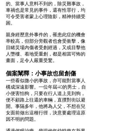
的、當事人意料不到的，除災難事故，
車禍也是常見的事件，還有性罪行，均
可令受害者蒙上心理陰影，精神持續受
困。
親身經歷意外事件的，罹患此症的機會
率較高，但部分旁觀者也會受衝擊，像
目睹災場內傷者受創經過，又或目擊他
人墮樓、着地受重創，都是相當可怖的
畫面，足令人嚴重受驚。
個案闡釋：小事故也留創傷
一些看似微小的事故，亦可能對當事人
構成深遠影響。一位年屆40的男士，自
小便害怕狗，只要在行人道上見到狗，
便不顧路上往還的車輛，直撲對街以避
開。事隔多年，他將為人父，不想在兒
女面前做出這種行徑，決意要處理這原
因不明的問題。
通過催眠治療，發現他年幼時曾在新界