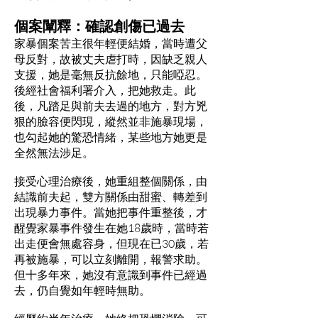
個案闡釋：確認創傷已過去
家暴個案苦主很年輕便結婚，當時遭父
母反對，故被丈夫虐打時，因缺乏親人
支援，她是毫無反抗餘地，只能啞忍。
後經社會福利署介入，把她救走。此
後，凡踏足與前夫去過的地方，對方兇
狠的臉容便閃現，縱然並非施暴現場，
也勾起她的驚恐情緒，某些地方她更是
全然無法涉足。
接受心理治療後，她重組整個關係，由
結識前夫起，雙方關係由甜蜜、轉差到
出現暴力事件。當她把事件重整後，才
醒覺家暴事件發生在她18歲時，當時若
出走便會無處容身，但現在已30歲，若
再被施暴，可以立刻離開，報警求助。
但十多年來，她沒有意識到事件已經過
去，仍自覺如年輕時無助。