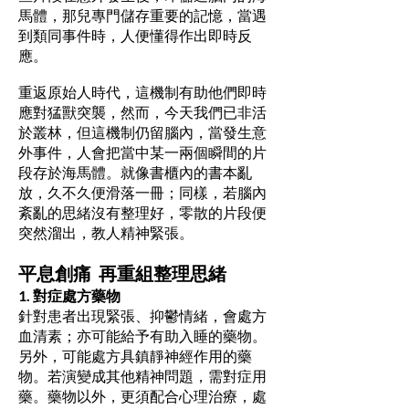
馬體，那兒專門儲存重要的記憶，當遇
到類同事件時，人便懂得作出即時反
應。
重返原始人時代，這機制有助他們即時
應對猛獸突襲，然而，今天我們已非活
於叢林，但這機制仍留腦內，當發生意
外事件，人會把當中某一兩個瞬間的片
段存於海馬體。就像書櫃內的書本亂
放，久不久便滑落一冊；同樣，若腦內
紊亂的思緒沒有整理好，零散的片段便
突然溜出，教人精神緊張。
平息創痛 再重組整理思緒
1. 對症處方藥物
針對患者出現緊張、抑鬱情緒，會處方
血清素；亦可能給予有助入睡的藥物。
另外，可能處方具鎮靜神經作用的藥
物。若演變成其他精神問題，需對症用
藥。藥物以外，更須配合心理治療，處