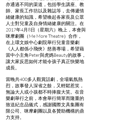
亦通過不同的渠道，包括學生講座、教
師、家長工作坊以及雜誌等，去傳遞情
緒健康的知識，希望喚起各家長及公眾
人士對兒童及自身情緒健康的關注。在
2017年4月8日（星期六）晚上，本會與
咪摩劇團（Me More Theatre）合作，
在上環文娛中心劇院舉行兒童音樂劇
《人人都係小飛俠》慈善專場，希望藉
當中小主角Peter與虎媽Beauty的故事，
讓大家反思如何才能令孩子真正快樂地
成長。
當晚共400多人觀賞話劇，全場氣氛熱
烈，故事發人深省之餘，又輕鬆惹笑，
無論大人或小孩都不時捧腹大笑。在音
樂劇舉行之前，本會舉行簡單而隆重的
致送紀念品儀式，感謝國際文具集團有
限公司、咪摩劇團以及各贊助機構的鼎
力支持。