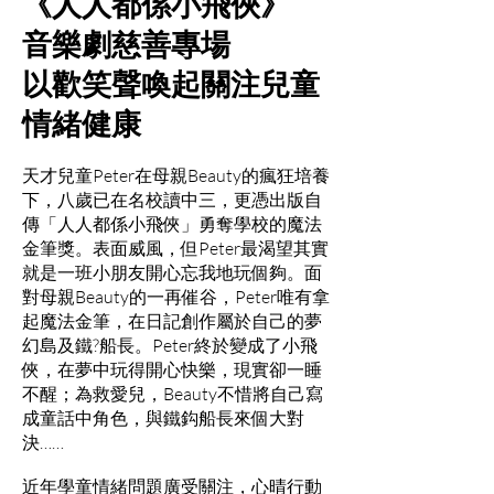
《人人都係小飛俠》
音樂劇慈善專場
以歡笑聲喚起關注兒童
情緒健康
天才兒童Peter在母親Beauty的瘋狂培養
下，八歲已在名校讀中三，更憑出版自
傳「人人都係小飛俠」勇奪學校的魔法
金筆獎。表面威風，但Peter最渴望其實
就是一班小朋友開心忘我地玩個夠。面
對母親Beauty的一再催谷，Peter唯有拿
起魔法金筆，在日記創作屬於自己的夢
幻島及鐵?船長。Peter終於變成了小飛
俠，在夢中玩得開心快樂，現實卻一睡
不醒；為救愛兒，Beauty不惜將自己寫
成童話中角色，與鐵鈎船長來個大對
決……
近年學童情緒問題廣受關注，心晴行動