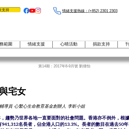
款支持
情緒支援熱線：​​(+852) 2301 2303
務範圍
情緒支援
心晴活動
捐款支持
第14期：2017年8-9月號 劉倩怡
與宅女
輔導員 心繫心生命教育基金創辦人 李昕小姐
，趨勢乃世界各地一直要面對的社會問題。香港亦不例外，根據2
有941,312名長者，佔全港人口的13.3%。長者的數目在過去50