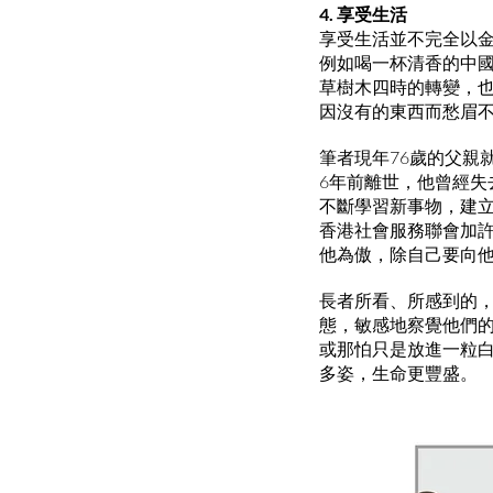
4. 享受生活
享受生活並不完全以
例如喝一杯清香的中
草樹木四時的轉變，
因沒有的東西而愁眉
筆者現年76歲的父親
6年前離世，他曾經
不斷學習新事物，建立
香港社會服務聯會加
他為傲，除自己要向
長者所看、所感到的
態，敏感地察覺他們
或那怕只是放進一粒
多姿，生命更豐盛。