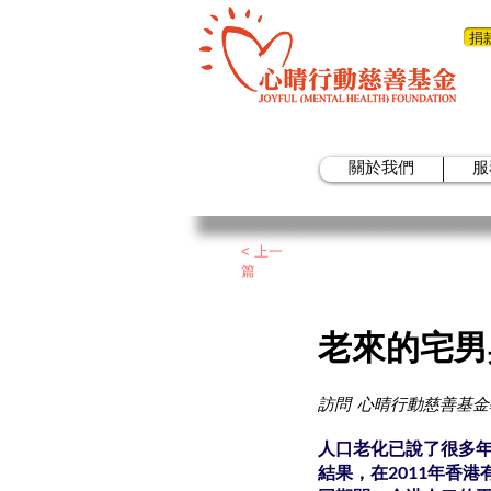
捐
關於我們
服
< 上一
篇
老來的宅男
訪問 心晴行動慈善基金
人口老化已說了很多年
結果，在2011年香港