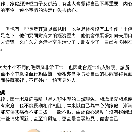
工作，家庭經濟或由子女供給，有些人會覺得自己不再重要，內
生的事物，連小事情的決定也失去信心。
裕，但也有一些長者其實捉襟見肘，以至退休後沒有工作便「手
不足之下，他們要面對龐大的經濟壓力。他們會很緊張如何去用
處去遊覽；久而久之逐漸社交生活少了，朋友少了，自己亦多困
洩。
大大小小不同的毛病屬非常正常，也因此會經常出入醫院、診所
甚至不幸中風引至行動困難，變相亦會令長者自己的心態變得負
，而躲藏家裡，不再外出，怕再見外人。
離巢
先後，因年老及病患離世是人類生理的自然現象。相識相愛相處
另有家庭，也不能長期相伴相隨；本來以自己為中心的家庭，漸
可能哀傷悲痛得不能自拔，一蹶不振。由於傷心過度而沒有找到
成一些情緒問題，甚至抑鬱症，更甚是自尋短見，傷害自己。