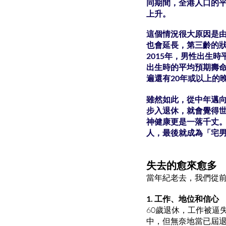
同期間，全港人口的平
上升。
這個情況很大原因是
也會延長，第三齡的
2015年，男性出生
出生時的平均預期壽命
遍還有20年或以上的
雖然如此，從中年邁
步入退休，就會覺得
神健康更是一落千丈
人，最後就成為「宅
失去的愈來愈多
當年紀老去，我們從
1. 工作、地位和信心
60歲退休，工作被逼
中，但無奈地當已屆