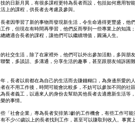
科技的日新月異，有很多課程更特為長者而設，包括如何應用智
生活上的課程，供長者去考慮及參與。
，長者因學習了新的事物而發現新生活，令生命過得更豐盛，他
的工作，但現在有時間再學習，他們反而學到一些專業上的知識
林總總適合長者的課程，讓他們可以繼續增值，圓滿人生。
好的社交生活，除了在家裡外，他們可以外出參加活動，多與朋
坊聯繫，多談話、多溝通，分享生活的趣事，甚至跟朋友傾訴困
十年，長者以前都在為自己的生活而去賺錢糊口，為身邊所愛的
長者在不用工作後，時間可能會比較多，不妨可以參加不同的社
成為長者義工，以過來人的身份去幫助其他長者去適應新生活等
快樂的事情。
一些「社會企業」專為長者安排第3齡的工作機會，有些工作可能
有不少60歲以上的長者找到工作，甚至可以賺取到收入。事實