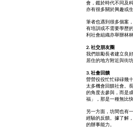
會，鑑於時代不同及
亦有很多關於興趣或
筆者也遇到很多個案
有培訓或不需要學歷
利社會組織亦舉辦林
2. 社交朋友圈
我們鼓勵長者建立良
居住的地方附近與街
3. 社會回饋
營營役役忙忙碌碌幾
太多機會回饋社會。
的角度去參與，而是
福」，那是一種無比
另一方面，坊間也有
經驗的反饋。據了解，
的辦事能力。