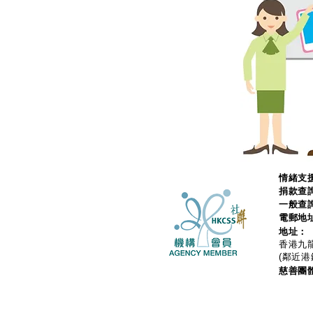
情緒支援
捐款查
一般查
電郵地
地址：
香港九龍
(鄰近港
慈善團