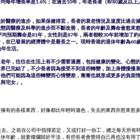
均每年增長率是1.6%；在過去10年，年老長者（即80歲及以
由於醫療的進步，如果保健得宜，長者的衰老情況及速度比過去
狀態因醫療及科學的進步而不斷改善，長者的年齡及壽命會愈來
時平均預期壽命是81年，女性則是87年，兩者都較30年前增加了
，在已發展的經濟體中是最長之一。現時香港的退休年齡為60
晚年生活。
向老年，往往在生活上有不少需要適應，包括健康的變化、心態
世界已完結了，不少長者因為接受不到這些轉變，加上身體慢慢
。他們可能因為這些轉變而心情變差，漸漸也就形成更多的負面
男與宅女」。
前擁有的各樣東西，好像都比年輕時遜色，失去的東西亦愈來愈
失去。之前在公司中指揮若定，又或打好一份工，總之每天所有
退休年齡，就要燦爛歸於平淡，有些長者會覺得自己再也沒有用