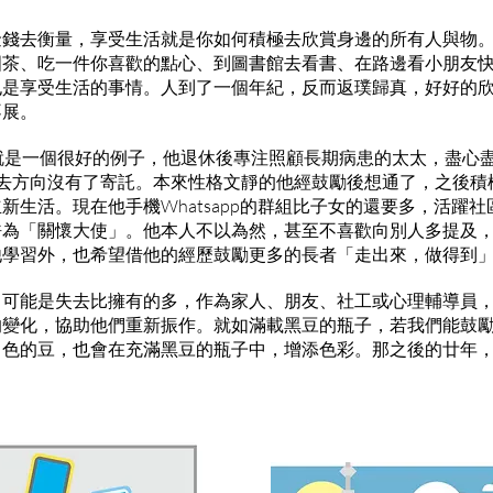
金錢去衡量，享受生活就是你如何積極去欣賞身邊的所有人與物
國茶、吃一件你喜歡的點心、到圖書館去看書、在路邊看小朋友
也是享受生活的事情。人到了一個年紀，反而返璞歸真，好好的
不展。
就是一個很好的例子，他退休後專注照顧長期病患的太太，盡心
失去方向沒有了寄託。本來性格文靜的他經鼓勵後想通了，之後積
新生活。現在他手機Whatsapp的群組比子女的還要多，活躍社區
許為「關懷大使」。他本人不以為然，甚至不喜歡向別人多提及
他學習外，也希望借他的經歷鼓勵更多的長者「走出來，做得到
，可能是失去比擁有的多，作為家人、朋友、社工或心理輔導員
的變化，協助他們重新振作。就如滿載黑豆的瓶子，若我們能鼓
白色的豆，也會在充滿黑豆的瓶子中，增添色彩。那之後的廿年