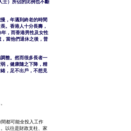
上人士）所佔的比例也不斷
減慢，年邁到終老的時間
愈長。香港人十分長壽，
約8年，而香港男性及女性
歲，當他們退休之後，普
的調整。然而很多長者一
衰弱，健康隨之下降，精
情緒，足不出戶，不想見
多。
時間都可能全投入工作
了。以往是財政支柱、家