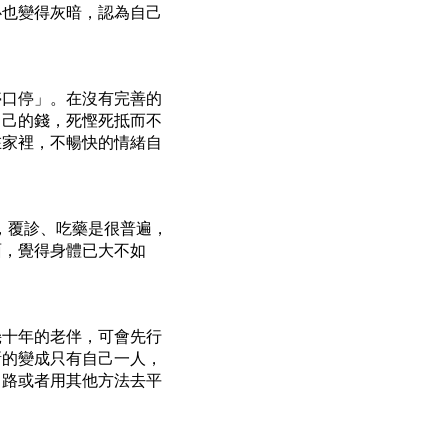
心也變得灰暗，認為自己
停口停」。在沒有完善的
自己的錢，死慳死抵而不
在家裡，不暢快的情緒自
，覆診、吃藥是很普遍，
面，覺得身體已大不如
幾十年的老伴，可會先行
漸的變成只有自己一人，
出路或者用其他方法去平