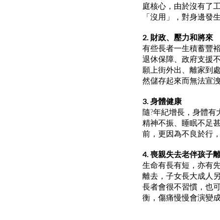
庭核心，由於沒有了
「沒用」，對身邊發
2. 財政、壓力和將來
有些長者一生積蓄豐
退休保障、政府支援
願上街外出、離家到
然儲存起來而無法宣
3. 身體健康
隨?年紀增長，身體有
精神不振、睡眠不足
前，更因為不良於行
4. 喪親失去老伴孩子
生命有長有短，亦有
離去，子女長大成人
長者會很不習慣，也
衡，傷痛慢慢會演變