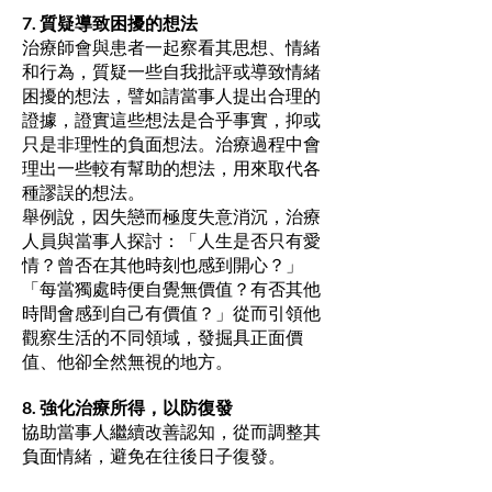
7. 質疑導致困擾的想法
治療師會與患者一起察看其思想、情緒
和行為，質疑一些自我批評或導致情緒
困擾的想法，譬如請當事人提出合理的
證據，證實這些想法是合乎事實，抑或
只是非理性的負面想法。治療過程中會
理出一些較有幫助的想法，用來取代各
種謬誤的想法。
舉例說，因失戀而極度失意消沉，治療
人員與當事人探討：「人生是否只有愛
情？曾否在其他時刻也感到開心？」
「每當獨處時便自覺無價值？有否其他
時間會感到自己有價值？」從而引領他
觀察生活的不同領域，發掘具正面價
值、他卻全然無視的地方。
8. 強化治療所得，以防復發
協助當事人繼續改善認知，從而調整其
負面情緒，避免在往後日子復發。