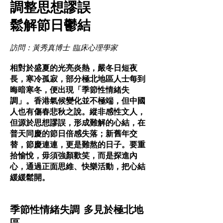
調整思想謬誤
鬆解節日鬱結
訪問：黃秀真博士 臨床心理學家
相對於盛夏的光亮炎熱，嚴冬日短夜
長，寒冷孤寂，部分極北地區人士每到
晦暗寒冬，便出現「季節性情緒失
調」。香港氣候變化並不極端，但中國
人也有傷春悲秋之說。縱非感性文人，
但源於思想謬誤，形成難解的心結，在
普天同慶的節日倍感失落；新舊年交
替，節慶連連，更是難熬的日子。要重
拾愉悅，毋須強顏歡笑，而是探進內
心，通過正面思維、快樂活動，把心結
緩緩鬆開。
季節性情緒失調 多見於極北地
區