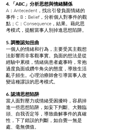
4. 「ABC」分析思想與情緒關係
A：Antecedent，找出引發負面情緒的
事件；B：Belief，分析個人對事件的觀
點；C：Consequence，結果。藉此思
考模式，提醒當事人別掉進思想陷阱。
5. 調整認知扭曲
一個人的情緒和行為，主要受其主觀想
法影響而非客觀事實。負面的想法是從
經驗中累積，情緒病患者處事時，常抱
過度負面或鑽牛角尖的態度，導致生活
亂子頻生。心理治療師會引導當事人改
變這種謬誤的思考模式。
6. 認清思想陷阱
當人面對壓力或情緒受困擾時，容易掉
進一些思想陷阱，如妄下判斷、大難臨
頭、自我否定等，導致曲解事件的真確
性，下了錯誤的判斷，如自覺一無是
處、毫無價值。