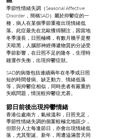
季節性情緒失調（Seasonal Affective
Disorder，簡稱SAD）屬於抑鬱症的一
種，病人在某個季節重複出現情緒低
落。此症最先在北歐獲得關注，因當地
冬季漫長，日照極稀，有數月幾乎是整
天暗黑，人腦部神經傳遞物質的分泌受
季節影響，在日照不足的隆冬，生理時
鐘運作失衡，出現抑鬱症狀。
SAD的病徵包括連續兩年在冬季或日照
短的時間發病、缺乏動力、情緒低落
等，與抑鬱症相似，同時患者有嚴重的
失眠問題，情況較抑鬱症尤甚。
節日前後出現抑鬱情緒
香港位處南方，氣候溫和，日照充足，
季節性情緒失調的個案較極北地區少，
但部分人士每逢節日，亦會出現情緒低
落，尤其聖誕、新年，周遭溢滿普天同