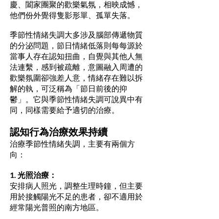
慶、闔家團聚的歡樂氣氛，相映成憾，
他們份外覺得隻影形單、孤單失落。
季節性情緒失調大多涉及腦部傳遞物質
的分泌問題，節日情緒低落則每每源於
當事人存在認知扭曲，自覺與其他人無
法連繫，感到被疏離，意圖融入周遭的
歡樂氛圍卻強差人意，情緒存在難以拆
解的執，可泛稱為「節日前後的抑
鬱」。它與季節性情緒失調可說異中有
同，同樣需要給予適切的治療。
認知行為治療效果持續
治療季節性情緒失調，主要有兩個方
向：
1. 光照治療：
安排病人照光，調整生理時鐘，但主要
用於接觸陽光不足的患者，卻不適用於
經常陽光普照的南方地區。