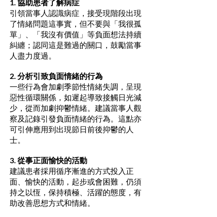
1. 協助患者了解病症
引領當事人認識病症，接受現階段出現
了情緒問題這事實，但不要與「我很孤
單」、「我沒有價值」等負面想法持續
糾纏；認同這是難過的關口，鼓勵當事
人盡力度過。
2. 分析引致負面情緒的行為
一些行為會加劇季節性情緒失調，呈現
惡性循環關係，如遲起導致接觸日光減
少，從而加劇抑鬱情緒。建議當事人觀
察及記錄引發負面情緒的行為。這點亦
可引伸應用到出現節日前後抑鬱的人
士。
3. 從事正面愉快的活動
建議患者採用循序漸進的方式投入正
面、愉快的活動，起步或會困難，仍須
持之以恆，保持積極、活躍的態度，有
助改善思想方式和情緒。