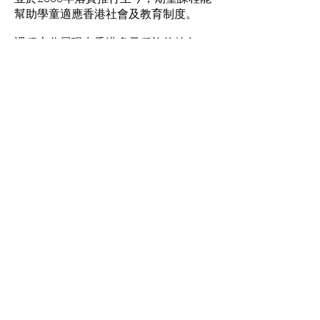
幫助學童適應香港社會及教育制度。
課程充分展現出香港多元種族的特色，
學生更藉畢業典禮感謝老師們半年來的
悉心教導，並給予大家精彩絕倫的表
演：靜態類型如演奏敲擊樂，動態類型
如跳繩隊表演和跳舞，本會人員亦與嘉
賓們互相交流情緒教育心得。
情緒支援熱線：​​
(+852)
2301 2303
(求助、
預約及面談服務查詢)
捐款查詢：
(+852)
3690 1000
一般查詢：
(+852)
2947 8669
電郵地址：
joyful@jmhf.org
地址：
香港九龍新蒲崗五芳街10號新寶中心10樓