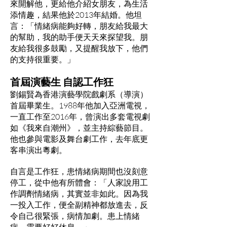
來開解他，更給他介紹女朋友，為生活
添情趣，結果他於2013年結婚。他坦
言：「情緒病能夠好轉，朋友給我最大
的幫助，我的助手便天天來探望我。朋
友給我很多鼓勵，又提醒我放下，他們
的支持很重要。」
首屆演藝生 自認工作狂
劉錫賢為香港演藝學院戲劇系（導演）
首屆畢業生。1988年他加入亞洲電視，
一直工作至2016年，曾演出多套電視劇
如《我來自潮州》，並主持綜藝節目。
他也參與電影及舞台劇工作，去年底更
客串演出粵劇。
自言是工作狂，患情緒病期間也沒刻意
停工，從中他有所體會：「人家說用工
作調劑情緒病，其實並非如此。因為我
一投入工作，便全副精神都放進去，反
令自己很緊張，病情加劇。患上情緒
病，需要好好休息。」