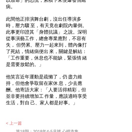
病。
此間他正排演舞台劇，沒出任導演多
時，壓力驟 至，有天竟在劇院內暈倒。
此事更印證其「身體抗議」 之說。深明
從事演藝工作，總會專業應對，不容有
失， 但勞累、壓力一起來到，體內像打
了死結，情緒病便出 來，關鍵是解結：
「工作重要，休息也不能缺，緊張情 緒
是需要放鬆的。」
他笑言近年運動是疏懶了，仍 盡力維
持，但他會爭取留在家休 息，少去應
酬。他寄語大家：「人要活得精彩，但
並非要持續增加工 作量，應該適時享受
生活，對自 己、家人都是好事。」
< 上一篇
第18期：2018年4-5月號 心晴市集