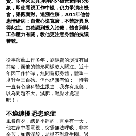
賢。多年來以其胖胖的外觀營造開心形
象，即使電視工作中輟，仍力爭演出機
會，樂觀面對。追溯往跡，2011年他曾
患情緒病；自覺心懷寬廣，不禁訝異竟
得此症。由確認到投入治療，體會到與
工作壓力有關，教他更注意身體的抗議
警號。
從事演藝工作多年，劉錫賢的演技有目
共睹，而他的體形同樣教人關注。近十
年因工作忙碌，無閒關顧身體，體重一
度升至三百磅。但他仍無有怕：「恃着
一直有心臟科醫生跟進，我亦有服藥，
以為問題不大。減肥，遲點才處理
吧！」
不適纏擾 恐患絕症
風暴前夕，總是平靜的，直至有一天，
他在家中看電視，突覺無法呼吸，非常
辛苦，如遇溺般，老抓不到救生圈。過