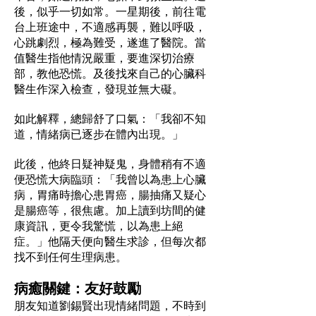
後，似乎一切如常。一星期後，前往電
台上班途中，不適感再襲，難以呼吸，
心跳劇烈，極為難受，遂進了醫院。當
值醫生指他情況嚴重，要進深切治療
部，教他恐慌。及後找來自己的心臟科
醫生作深入檢查，發現並無大礙。
如此解釋，總歸舒了口氣：「我卻不知
道，情緒病已逐步在體內出現。」
此後，他終日疑神疑鬼，身體稍有不適
便恐慌大病臨頭：「我曾以為患上心臟
病，胃痛時擔心患胃癌，腸抽痛又疑心
是腸癌等，很焦慮。加上讀到坊間的健
康資訊，更令我驚慌，以為患上絕
症。」他隔天便向醫生求診，但每次都
找不到任何生理病患。
病癒關鍵：友好鼓勵
朋友知道劉錫賢出現情緒問題，不時到