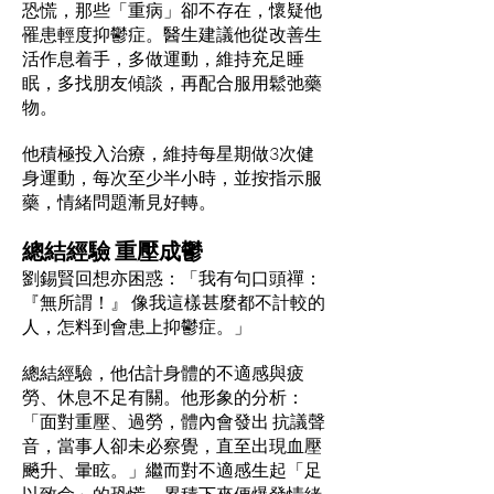
恐慌，那些「重病」卻不存在，懷疑他
罹患輕度抑鬱症。醫生建議他從改善生
活作息着手，多做運動，維持充足睡
眠，多找朋友傾談，再配合服用鬆弛藥
物。
他積極投入治療，維持每星期做3次健
身運動，每次至少半小時，並按指示服
藥，情緒問題漸見好轉。
總結經驗 重壓成鬱
劉錫賢回想亦困惑：「我有句口頭禪：
『無所謂！』 像我這樣甚麼都不計較的
人，怎料到會患上抑鬱症。」
總結經驗，他估計身體的不適感與疲
勞、休息不足有關。他形象的分析：
「面對重壓、過勞，體內會發出 抗議聲
音，當事人卻未必察覺，直至出現血壓
飈升、暈眩。」繼而對不適感生起「足
以致命」的恐慌，累積下來便爆發情緒