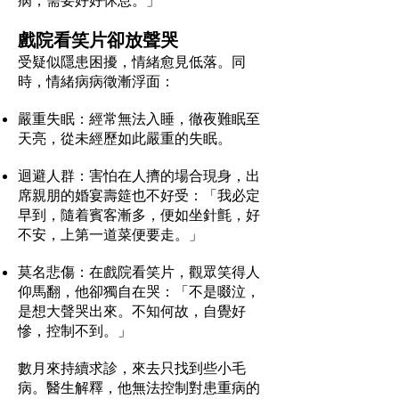
戲院看笑片卻放聲哭
受疑似隱患困擾，情緒愈見低落。同
時，情緒病病徵漸浮面：
嚴重失眠：經常無法入睡，徹夜難眠至
天亮，從未經歷如此嚴重的失眠。
迴避人群：害怕在人擠的場合現身，出
席親朋的婚宴壽筵也不好受：「我必定
早到，隨着賓客漸多，便如坐針氈，好
不安，上第一道菜便要走。」
莫名悲傷：在戲院看笑片，觀眾笑得人
仰馬翻，他卻獨自在哭：「不是啜泣，
是想大聲哭出來。不知何故，自覺好
慘，控制不到。」
數月來持續求診，來去只找到些小毛
病。醫生解釋，他無法控制對患重病的