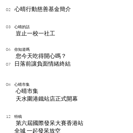
心晴行動慈善基金簡介
02
03
心晴的話
豈止一校一社工
06
你知道嗎
您今天吃得開心嗎？
日落前讓負面情緒終結
07
08
心晴市集
心晴市集
天水圍港鐵站店正式開幕
12
特稿
第六屆國際發呆大賽
香港站
全城 一起發呆放空