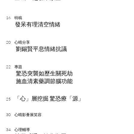
16
特稿
發呆有理清空情緒
20
心晴分享
劉錫賢平息情緒抗議
22
專題
驚恐突襲如歷生關死劫
施血清素藥調節腦功能
「心」層挖掘 驚恐療「源」
25
30
心晴影薈展笑容
34
心理輔導