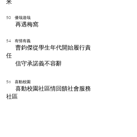
米
50
優哉遊哉
再遇梅窩
54
有情有義
曹鈞傑從學生年代開始履行責
任
信守承諾義不容辭
58
喜動校園
喜動校園社區情回饋社會服務
社區
60
義工嘉許禮
心晴行動義工嘉許禮17/18