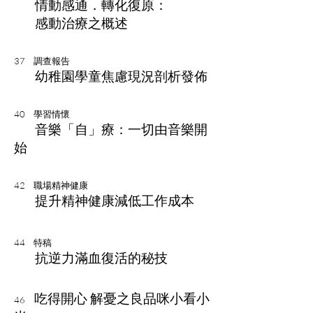
情動感通．轉化復原：
感動治療之概述
37
調查報告
幼稚園學童焦慮現況剖析發佈
40
學習情懷
音樂「自」療：一切由音樂開
始
42
職場精神健康
提升精神健康減低工作成本
44
特稿
抗逆力滿血復活的秘技
吃得開心 解憂之良品咪小看小
46