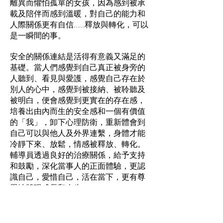
離異而懼怕孤單的女孩，因為感到被承
載及陪伴而感到溫暖，對自己的能力和
人際關係更有自信……釋放與轉化，可以
是一瞬間的事。
安全的關係連結是活得有意義又滿足的
基礎。當人們感覺到自己真正被身旁的
人聽到、看見與愛護，感覺自己存在於
別人的心中，感覺到被接納、被聆聽及
被明白，便會感覺到更實在的存在感，
培養出由內而生的安全感和一個有價值
的「我」，卸下心理防衛，重新體會到
自己可以與他人及外界連繫，身體才能
冷靜下來、放鬆，情感被釋放、轉化。
輔導員透過良好的治療關係，給予支持
和鼓勵，深化當事人的正面體驗，更認
識自己，愛惜自己，活在當下，更有尊
嚴地體現成長和人生。