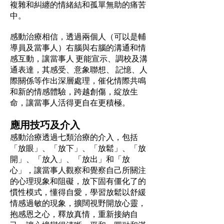
複雜和糾纏的情緒結和孤單無助的痛苦
中。
感動治療相信，透過兩個人（可以是輔
導員及當事人）右腦與右腦的溝通和情
感互動，讓當事人 更能宣示、調校及溝
通表達，其感受、意象聯想、 記憶、人
際關係等作出深層處理，催化情際共鳴
和新的情感體驗，跨越創傷，綻放生
命，讓當事人活得更自在更積極。
應用技巧及介入
感動治療透過七類治療的介入，包括
「放眼」、「放下」、「放鬆」、「放
開」、「放入」、「放出」和「放
心」，讓當事人觀察和覺察自己所關注
的心理現象和阻礙，放下固有僵化了的
慣性模式，懂得自愛，學習放鬆以舒緩
情感過敏的現象，擴闊視野開放心靈，
抱感恩之心，釋放真情，重新接納自