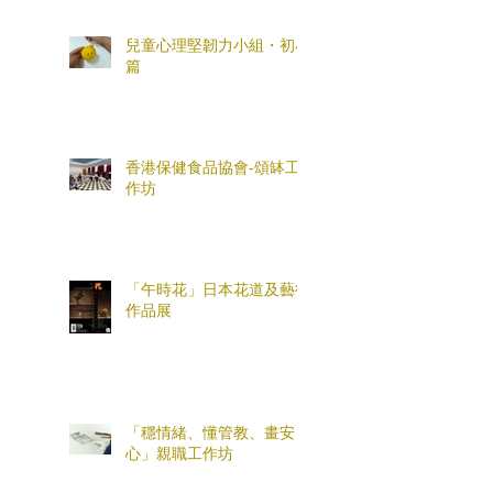
兒童心理堅韌力小組・初小
篇
香港保健食品協會-頌缽工
作坊
「午時花」日本花道及藝術
作品展
「穩情緒、懂管教、畫安
心」親職工作坊