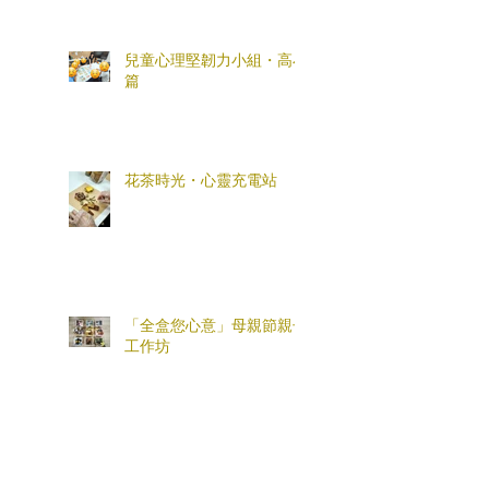
兒童心理堅韌力小組・高小
篇
花茶時光・心靈充電站
「全盒您心意」母親節親子
工作坊