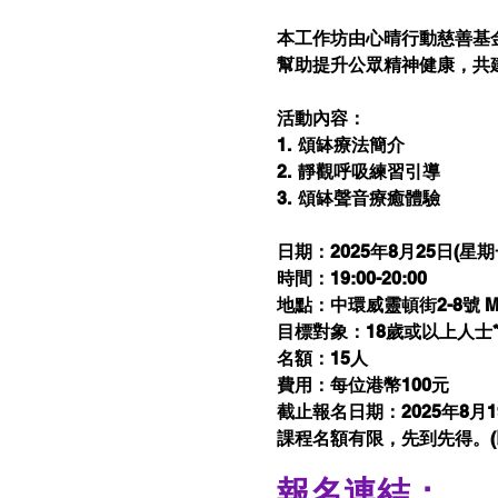
本工作坊由心晴行動慈善基金
幫助提升公眾精神健康，共
活動內容：
1.  頌缽療法簡介
2.  靜觀呼吸練習引導
3.  頌缽聲音療癒體驗
日期：2025年8月25日(星期
時間：19:00-20:00
地點：中環威靈頓街2-8號 M8
目標對象：18歲或以上人士
名額：15人
費用：每位港幣100元
截止報名日期：2025年8月1
課程名額有限，先到先得。(
報名連結：