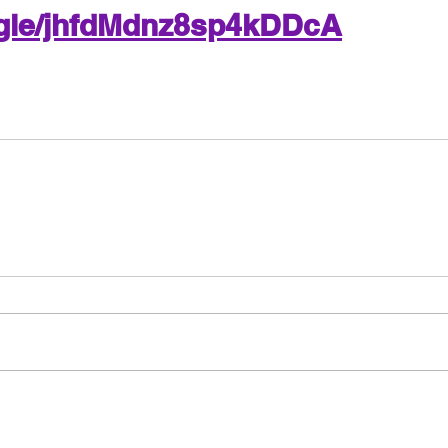
s.gle/jhfdMdnz8sp4kDDcA