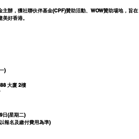
主辦，獲社聯伙伴基金(CPF)贊助活動、WOW贊助場地，旨在
建美好香港。
一)
8 大廈 2樓
*
9日(星期二)
以報名及繳付費用為準)