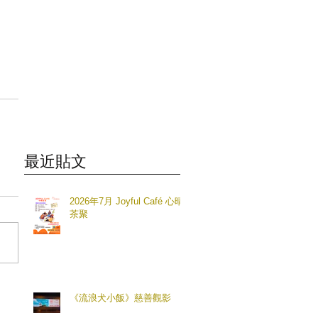
最近貼文
2026年7月 Joyful Café 心晴
茶聚
《流浪犬小飯》慈善觀影