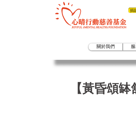
捐
關於我們
服
【黃昏頌缽