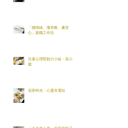
「穩情緒、懂管教、畫安
心」親職工作坊
兒童心理堅韌力小組・高小
篇
花茶時光・心靈充電站