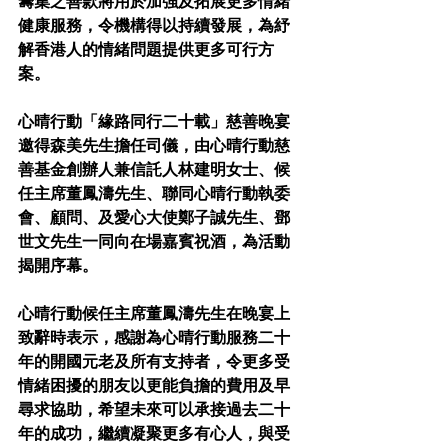
籌集之善款將用於加強及拓展更多情緒
健康服務，令機構得以持續發展，為紓
解香港人的情緒問題提供更多可行方
案。
心晴行動「緣路同行二十載」慈善晚宴
邀得森美先生擔任司儀，由
心晴行動慈
善基金創辦人兼信託人林建明女士、
候
任主席董鳳濤先生、聯同心晴行動執委
會、顧問、及愛心大使鄭子誠先生、鄧
世文先生
一同向在場嘉賓祝酒，為活動
揭開序幕。
心晴行動候任主席董鳳濤先生在晚宴上
致辭時表示，感謝為心晴行動服務二十
年的開國元老及所有支持者，令更多受
情緒困擾的朋友以更能負擔的費用及早
尋求協助，希望未來可以承接過去二十
年的成功，繼續凝聚更多有心人，與受