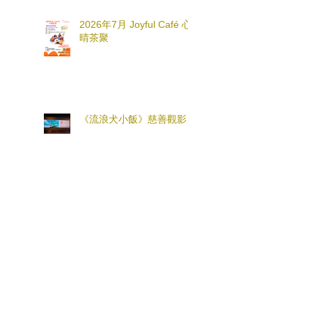
2026年7月 Joyful Café 心
晴茶聚
《流浪犬小飯》慈善觀影
親子工作坊 — 流體畫創作
兒童心理堅韌力小組・初小
篇