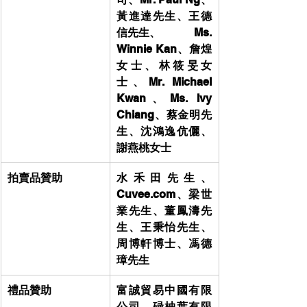
黃進達先生、王德
信先生、            Ms. 
Winnie Kan、詹煌
女士、林筱旻女
士、Mr. Michael 
Kwan、Ms. Ivy 
Chiang、蔡金明先
生、沈鴻逸伉儷、
謝燕桃女士
拍賣品贊助
水禾田先生、
Cuvee.com、梁世
業先生、董鳳濤先
生、王秉怡先生、
周博軒博士、馮德
璋先生
禮品贊助
富誠貿易中國有限
公司、碌柚葉有限