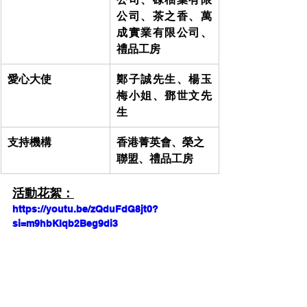
公司、茶之香、
萬
成實業有限公司、
禮品工房
愛心大使
鄭子誠先生、楊玉
梅小姐、鄧世文先
生
支持機構
香港菁英會、榮之
聯盟
、禮品工房
活動花絮：
https://youtu.be/zQduFdG8jt0?
si=m9hbKIqb2Beg9di3