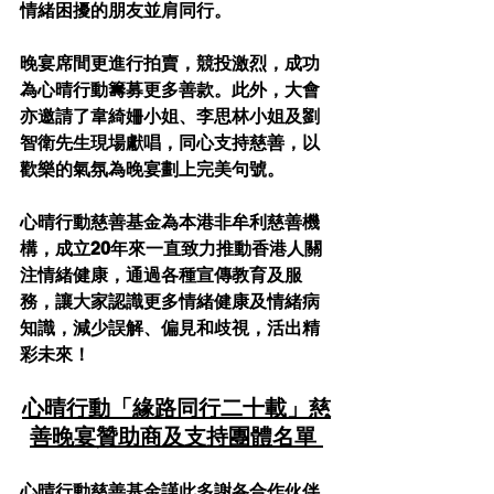
情緒困擾的朋友並肩同行。
晚宴席間更進行拍賣，競投激烈，成功
為心晴行動籌募更多善款。此外，大會
亦邀請了韋綺姍小姐、李思林小姐及劉
智衛先生現場獻唱，同心支持慈善，以
歡樂的氣氛為晚宴劃上完美句號。
心晴行動慈善基金為本港非牟利慈善機
構，成立20年來一直致力推動香港人關
注情緒健康，通過各種宣傳教育及服
務，讓大家認識更多情緒健康及情緒病
知識，減少誤解、偏見和歧視，活出精
彩未來！ 
心晴行動「緣路同行二十載」慈
善晚宴贊助商及支持團體名單 
心晴行動慈善基金謹此多謝各合作伙伴