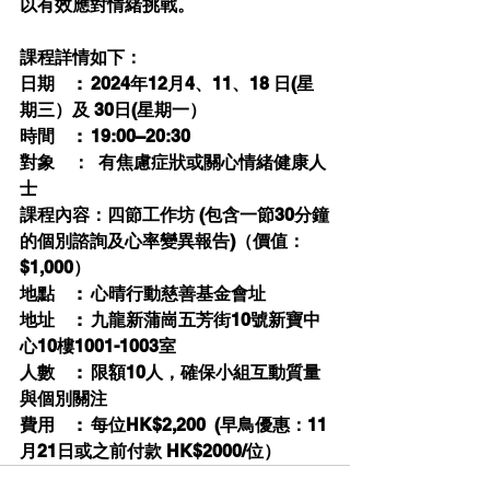
以有效應對情緒挑戰。
課程詳情如下：
日期     :  2024年12月4、11、18 日(星
期三）及 30日(星期一）
時間     :  19:00–20:30
對象    ：  有焦慮症狀或關心情緒健康人
士
課程內容：四節工作坊 
(包含一節30分鐘
的個別諮詢及心率變異報告)
（價值：
$1,000）
地點     :  心晴行動慈善基金會址
地址     :  九龍新蒲崗五芳街10號新寶中
心10樓1001-1003室
人數     :  限額10人，確保小組互動質量
與個別關注
費用     :  每位HK$2,200  (早鳥優惠：11
月21日或之前付款 HK$2000/位）