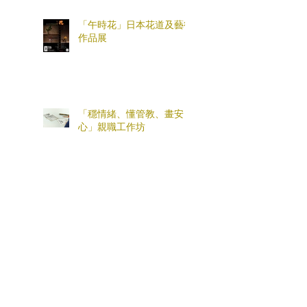
「午時花」日本花道及藝術
作品展
「穩情緒、懂管教、畫安
心」親職工作坊
兒童心理堅韌力小組・高小
篇
花茶時光・心靈充電站