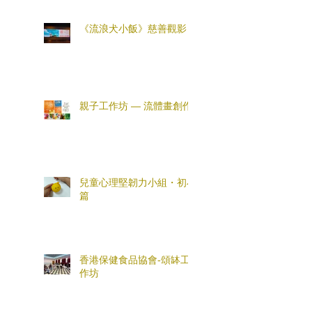
《流浪犬小飯》慈善觀影
親子工作坊 — 流體畫創作
兒童心理堅韌力小組・初小
篇
香港保健食品協會-頌缽工
作坊