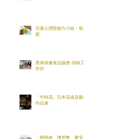
兒童心理堅韌力小組・初小
篇
香港保健食品協會-頌缽工
作坊
「午時花」日本花道及藝術
作品展
「穩情緒、懂管教、畫安