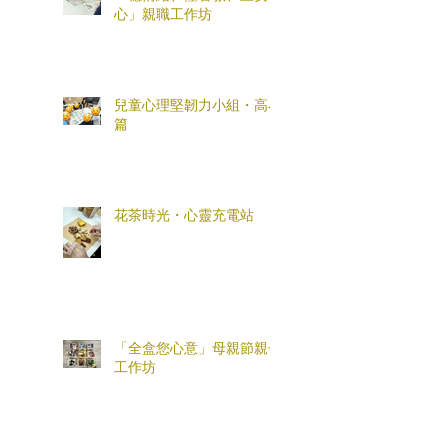
心」親職工作坊
兒童心理堅韌力小組・高小
篇
花茶時光・心靈充電站
「全盒您心意」母親節親子
工作坊