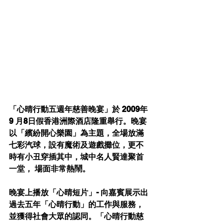
「心晴行動五週年慈善晚宴」於 2009年
9 月8日假香港洲際酒店隆重舉行。晚宴
以「繽紛開心樂園」為主題，全場放滿
七彩汽球，設有魔術及遊戲攤位，更不
時有小丑穿插其中，城中名人賢達聚首
一堂， 場面非常熱鬧。 
晚宴上播放「心晴短片」- 向嘉賓展示出
過去五年「心晴行動」的工作與服務，
並獲得社會大眾的認同。「心晴行動慈