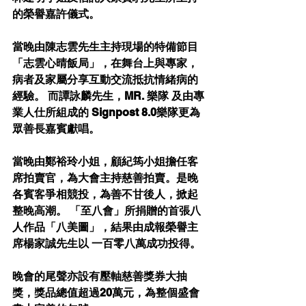
的榮譽嘉許儀式。 
當晚由陳志雲先生主持現場的特備節目
「志雲心晴飯局」，在舞台上與專家，
病者及家屬分享互動交流抵抗情緒病的
經驗。 而譚詠麟先生，MR. 樂隊 及由專
業人仕所組成的 Signpost 8.0樂隊更為
眾善長嘉賓獻唱。 
當晚由鄭裕玲小姐，顧紀筠小姐擔任客
席拍賣官，為大會主持慈善拍賣。是晚
各賓客爭相競投，為善不甘後人，掀起
整晚高潮。 「至八會」所捐贈的首張八
人作品「八美圖」，結果由成報榮譽主
席楊家誠先生以 一百零八萬成功投得。 
晚會的尾聲亦設有壓軸慈善獎券大抽
獎，獎品總值超過20萬元，為整個盛會