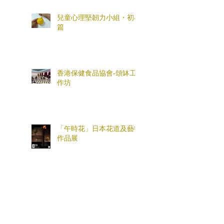
兒童心理堅韌力小組・初小
篇
香港保健食品協會-頌缽工
作坊
「午時花」日本花道及藝術
作品展
「穩情緒、懂管教、畫安
心」親職工作坊