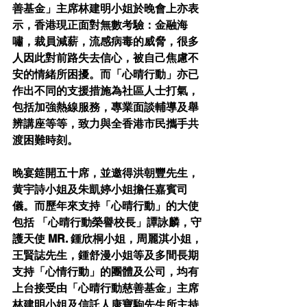
善基金」主席林建明小姐於晚會上亦表
示，香港現正面對無數考驗：金融海
嘯，裁員減薪，流感病毒的威脅，很多
人因此對前路失去信心，被自己焦慮不
安的情緒所困擾。而「心晴行動」亦已
作出不同的支援措施為社區人士打氣，
包括加強熱線服務，專業面談輔導及舉
辨講座等等，致力與全香港市民攜手共
渡困難時刻。 
晚宴筵開五十席，並邀得洪朝豐先生，
黄宇詩小姐及朱凱婷小姐擔任嘉賓司
儀。而歷年來支持「心晴行動」的大使
包括 「心晴行動榮譽校長」譚詠麟，守
護天使 MR. 鍾欣桐小姐，周麗淇小姐，
王賢誌先生，鍾舒漫小姐等及多間長期
支持「心情行動」的團體及公司，均有
上台接受由「心晴行動慈善基金」主席
林建明小姐及信託人康寶駒先生所主持