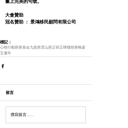
畫上完美的句號。 
大會贊助 
冠名贊助 ： 景鴻移民顧問有限公司 
標記：
心晴行動慈善基金
九龍慈雲山慈正邨正暉樓
慈善晚宴
五週年
留言
撰寫留言......