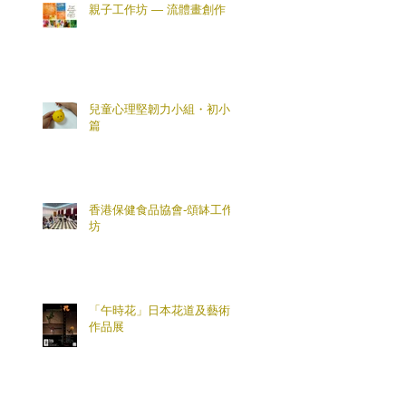
親子工作坊 — 流體畫創作
兒童心理堅韌力小組・初小
篇
香港保健食品協會-頌缽工作
坊
「午時花」日本花道及藝術
作品展