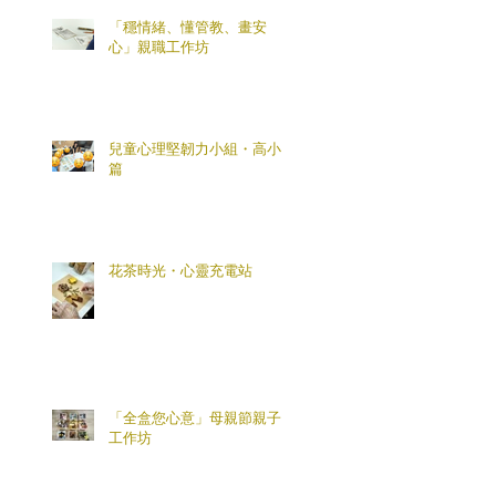
「穩情緒、懂管教、畫安
心」親職工作坊
兒童心理堅韌力小組・高小
篇
花茶時光・心靈充電站
「全盒您心意」母親節親子
工作坊