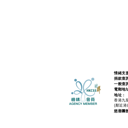
情緒支援
捐款查
一般查
電郵地
地址：
香港九龍
(鄰近港
慈善團