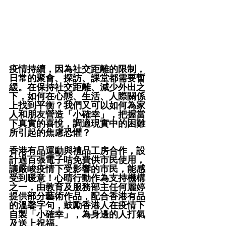
疫情持續，因為社交距離的限制，
日常的聚會、探訪、課堂都需要暫
緩。在保持社交距離、減少外出之
下，如何在心態、生活、人際關係
上找到平衡？我們又可以如何為家
人和朋友營造「小確幸」，把握當
下真實的喜悅，調適現實中的困難
所引起的焦慮恐懼？
香港有品運動與禮品工房合作，設
計過百張電子咭免費供市民使用，
讓嚴峻疫情下受影響的市民，能感
受到暖意！心晴行動作為支持機構
之一，由教育及服務部主任何麗婷
提供部分藝術作品，配合香港有品
的溫馨字句，鼓勵香港人在疫情下
自製「小確幸」，為身邊的人打氣
及送上祝福。