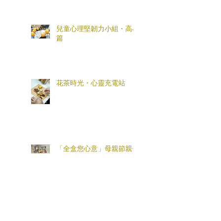
兒童心理堅韌力小組・高小
篇
花茶時光・心靈充電站
「全盒您心意」母親節親子
工作坊