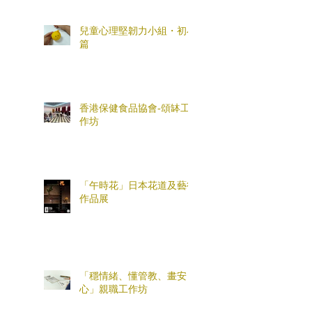
兒童心理堅韌力小組・初小
篇
香港保健食品協會-頌缽工
作坊
「午時花」日本花道及藝術
作品展
「穩情緒、懂管教、畫安
心」親職工作坊