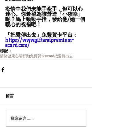
疫情中我們未能手牽手，但可以心
連心。你希望為誰營造「小確幸」
呢？馬上動動手指，發給他/她一個
暖心的祝福吧！
「把愛傳出去」免費賀卡平台：
https://www.giftandpremium-
ecard.com/
標記：
情緒健康
心晴行動
免費賀卡
ecard
把愛傳出去
留言
撰寫留言......