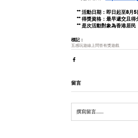
** 活動日期：即日起至8月5日
** 得獎資格：最早遞交且
** 是次活動對象為香港居
標記：
五感玩遊
線上問答
有獎遊戲
留言
撰寫留言......