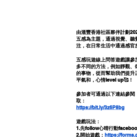
由滙豐香港社區夥伴計劃2
五感為主題，通過視覺、聽
注，在日常生活中通過感官
五感玩遊線上問答遊戲讓參
多不同的方法，例如靜觀、
的事物，從而幫助我們提升正
平氣和，心情level up🥰！
參加者可通過以下連結參閱
取：
https://bit.ly/3z6P8bg
遊戲玩法：
1.先follow心晴行動faceb
2.開始遊戲：
https://form