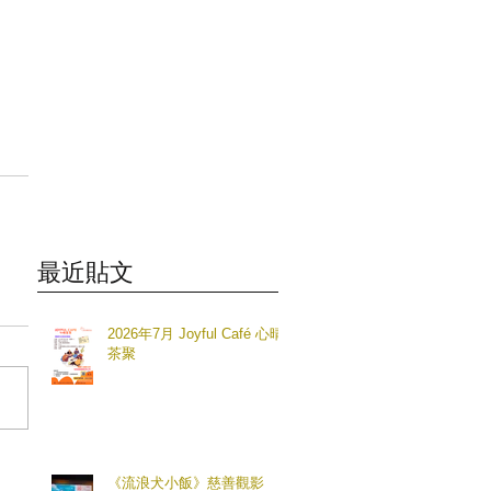
最近貼文
2026年7月 Joyful Café 心晴
茶聚
《流浪犬小飯》慈善觀影