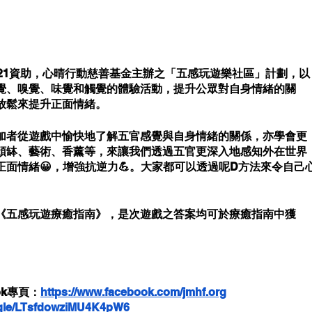
021資助，心晴行動慈善基金主辦之「五感玩遊樂社區」計劃，以
覺、嗅覺、味覺和觸覺的體驗活動，提升公眾對自身情緒的關
放鬆來提升正面情緒。
加者從遊戲中愉快地了解五官感覺與自身情緒的關係，亦學會更
頌缽、藝術、香薰等，來讓我們透過五官更深入地感知外在世界
面情緒😀，增強抗逆力💪。大家都可以透過呢D方法來令自己
《五感玩遊療癒指南》，是次遊戲之答案均可於療癒指南中獲
ook專頁：
https://www.facebook.com/jmhf.org
s.gle/LTsfdowziMU4K4pW6