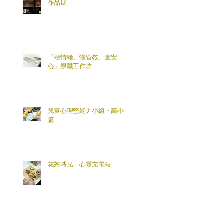
作品展
「穩情緒、懂管教、畫安
心」親職工作坊
兒童心理堅韌力小組・高小
篇
花茶時光・心靈充電站