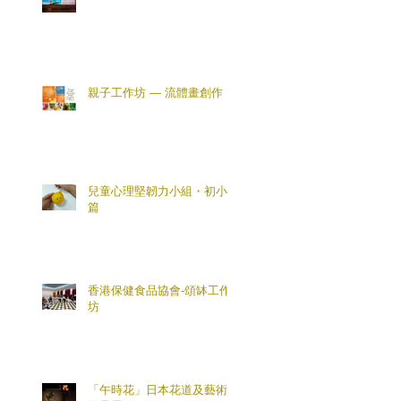
親子工作坊 — 流體畫創作
兒童心理堅韌力小組・初小
篇
香港保健食品協會-頌缽工作
坊
「午時花」日本花道及藝術