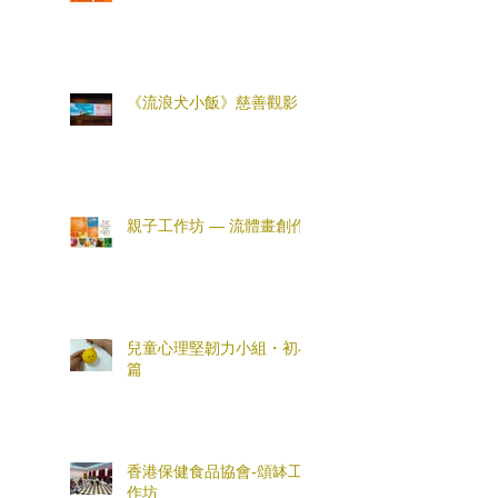
《流浪犬小飯》慈善觀影
親子工作坊 — 流體畫創作
兒童心理堅韌力小組・初小
篇
香港保健食品協會-頌缽工
作坊