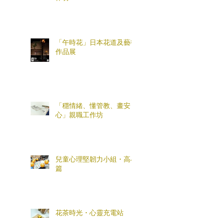
「午時花」日本花道及藝術
作品展
「穩情緒、懂管教、畫安
心」親職工作坊
兒童心理堅韌力小組・高小
篇
花茶時光・心靈充電站