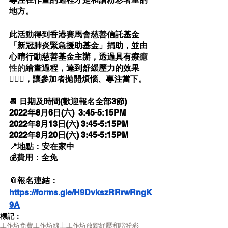
地方。
此活動得到香港賽馬會慈善信託基金
「新冠肺炎緊急援助基金」捐助，並由
心晴行動慈善基金主辦，透過具有療
癒
性的
繪畫過程，達到舒緩壓力的效果
💆🏻‍♀️，讓參加者拋開煩惱、專注當下。
📆 日期及時間(歡迎報名全部3節)
2022年8月6日(六)  3:45-5:15PM
2022年8月13日(六) 3:45-5:15PM
2022年8月20日(六) 3:45-5:15PM
📍地點：安在家中
💰費用：全免
📎報名連結：
https://forms.gle/H9DvkszRRrwRngK
9A
標記：
工作坊
免費工作坊
線上工作坊
放鬆
紓壓
和諧粉彩