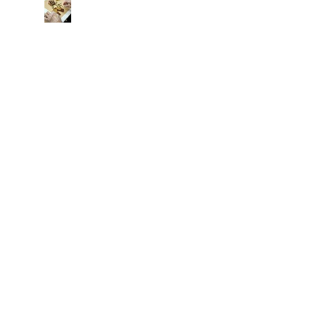
「全盒您心意」母親節親子
工作坊
情緒支援熱線：​​
(+852)
2301 2303
(求助、
預約及面談服務查詢)
捐款查詢：
(+852)
3690 1000
一般查詢：
(+852)
2947 8669
電郵地址：
joyful@jmhf.org
地址：
香港九龍新蒲崗五芳街10號新寶中心10樓