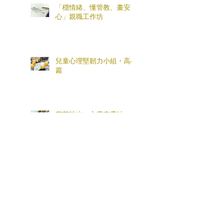
「穩情緒、懂管教、畫安
心」親職工作坊
兒童心理堅韌力小組・高小
篇
花茶時光・心靈充電站
「全盒您心意」母親節親子
工作坊