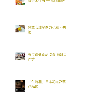
親子工作坊 — 流體畫創作
兒童心理堅韌力小組・初小
篇
香港保健食品協會-頌缽工
作坊
「午時花」日本花道及藝術
作品展